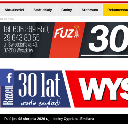
Aktualności
Stałe działy
Gminy
Archiwum
Rekomendac
REKLAMA
Dziś jest
08 sierpnia 2026 r.
, imieniny
Cypriana, Emiliana