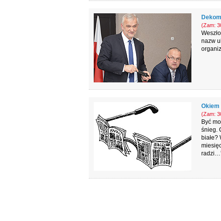
Dekomu
(Zam: 30
Weszło
nazw ul
organiz
Okiem 
(Zam: 30
Być moż
śnieg. 
białe? 
miesięc
radzi…”