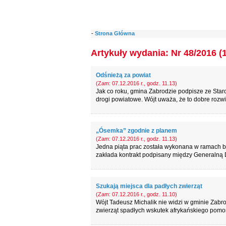
-
Strona Główna
Artykuły wydania: Nr 48/2016 (
Odśnieżą za powiat
(Zam: 07.12.2016 r., godz. 11.13)
Jak co roku, gmina Zabrodzie podpisze ze St
drogi powiatowe. Wójt uważa, że to dobre roz
„Ósemka” zgodnie z planem
(Zam: 07.12.2016 r., godz. 11.13)
Jedna piąta prac została wykonana w ramach b
zakłada kontrakt podpisany między Generalną D
Szukają miejsca dla padłych zwierząt
(Zam: 07.12.2016 r., godz. 11.10)
Wójt Tadeusz Michalik nie widzi w gminie Zabr
zwierząt spadłych wskutek afrykańskiego pomo