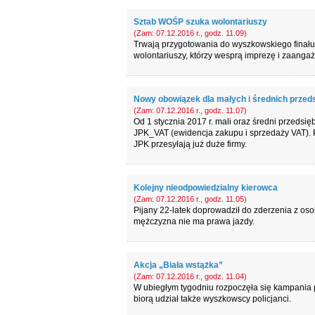
Sztab WOŚP szuka wolontariuszy
(Zam: 07.12.2016 r., godz. 11.09)
Trwają przygotowania do wyszkowskiego finału W
wolontariuszy, którzy wesprą imprezę i zaangażu
Nowy obowiązek dla małych i średnich przed
(Zam: 07.12.2016 r., godz. 11.07)
Od 1 stycznia 2017 r. mali oraz średni przedsi
JPK_VAT (ewidencja zakupu i sprzedaży VAT). 
JPK przesyłają już duże firmy.
Kolejny nieodpowiedzialny kierowca
(Zam: 07.12.2016 r., godz. 11.05)
Pijany 22-latek doprowadził do zderzenia z oso
mężczyzna nie ma prawa jazdy.
Akcja „Biała wstążka”
(Zam: 07.12.2016 r., godz. 11.04)
W ubiegłym tygodniu rozpoczęła się kampania p
biorą udział także wyszkowscy policjanci.