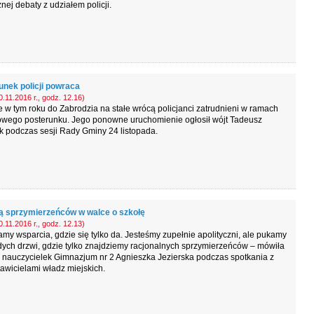
nej debaty z udziałem policji.
unek policji powraca
.11.2016 r., godz. 12.16)
 w tym roku do Zabrodzia na stałe wrócą policjanci zatrudnieni w ramach
owego posterunku. Jego ponowne uruchomienie ogłosił wójt Tadeusz
k podczas sesji Rady Gminy 24 listopada.
ą sprzymierzeńców w walce o szkołę
.11.2016 r., godz. 12.13)
my wsparcia, gdzie się tylko da. Jesteśmy zupełnie apolityczni, ale pukamy
ych drzwi, gdzie tylko znajdziemy racjonalnych sprzymierzeńców – mówiła
 nauczycielek Gimnazjum nr 2 Agnieszka Jezierska podczas spotkania z
awicielami władz miejskich.