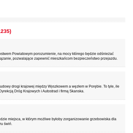
1235)
arostwem Powiatowym porozumienie, na mocy którego będzie odśnieżać
wiązanie, pozwalające zapewnić mieszkańcom bezpieczeństwo przejazdu.
udowy drogi krajowej między Wyszkowem a węzłem w Porębie. To tyle, ile
yrekcją Dróg Krajowych i Autostrad i firmą Skanska.
odzie miejsca, w którym możliwe byłoby zorganizowanie grzebowiska dla
ru świń.