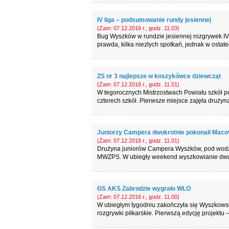
IV liga – podsumowanie rundy jesiennej
(Zam: 07.12.2016 r., godz. 11.03)
Bug Wyszków w rundzie jesiennej rozgrywek IV 
prawda, kilka niezłych spotkań, jednak w ostat
ZS nr 3 najlepsze w koszykówce dziewcząt
(Zam: 07.12.2016 r., godz. 11.01)
W tegorocznych Mistrzostwach Powiatu szkół p
czterech szkół. Pierwsze miejsce zajęła drużyn
Juniorzy Campera dwukrotnie pokonali Maco
(Zam: 07.12.2016 r., godz. 11.01)
Drużyna juniorów Campera Wyszków, pod wodzą 
MWZPS. W ubiegły weekend wyszkowianie dwuk
GS AKS Zabrodzie wygrało WLO
(Zam: 07.12.2016 r., godz. 11.00)
W ubiegłym tygodniu zakończyła się Wyszkowsk
rozgrywki piłkarskie. Pierwszą edycję projektu