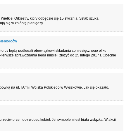
ielkiej Orkiestry, który odbędzie się 15 stycznia. Sztab szuka
ją się w zbiórkę pieniędzy.
siębiorców
ębiorcy będą podlegali obowiązkowi składania comiesięcznego pliku
Pierwsze sprawozdania będą musieli złożyć do 25 lutego 2017 r. Obecnie
bówką na ul. I Armii Wojska Polskiego w Wyszkowie. Jak się okazało,
rzeciw przemocy wobec kobiet. Jej symbolem jest biała wstążka. W akcji