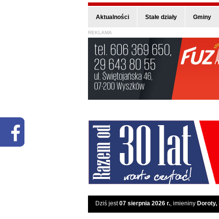
Aktualności
Stałe działy
Gminy
REKLAMA
Dziś jest
07 sierpnia 2026 r.
, imieniny
Doroty,