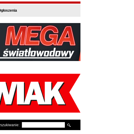
głoszenia
szukiwanie: