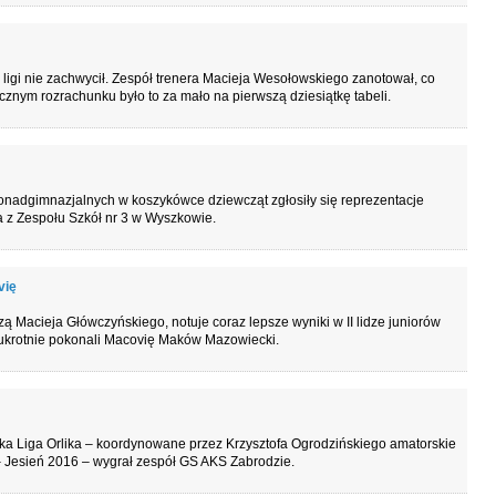
ligi nie zachwycił. Zespół trenera Macieja Wesołowskiego zanotował, co
ecznym rozrachunku było to za mało na pierwszą dziesiątkę tabeli.
onadgimnazjalnych w koszykówce dziewcząt zgłosiły się reprezentacje
a z Zespołu Szkół nr 3 w Wyszkowie.
vię
Macieja Główczyńskiego, notuje coraz lepsze wyniki w II lidze juniorów
rotnie pokonali Macovię Maków Mazowiecki.
a Liga Orlika – koordynowane przez Krzysztofa Ogrodzińskiego amatorskie
 – Jesień 2016 – wygrał zespół GS AKS Zabrodzie.