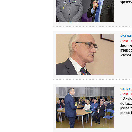
społecz
Poster
(Zam: 30
Jeszcze
miejsc
Michali
Szukaj
(Zam: 30
– Szuka
do każd
jedna z
przedst