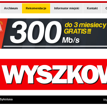
Archiwum
Rekomendacje
Informator miejski
Kontakt
O
 Sykstusa
Wy