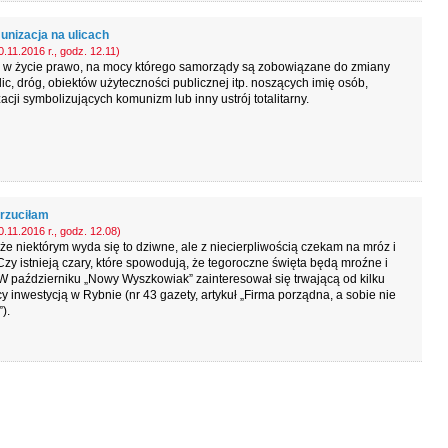
nizacja na ulicach
.11.2016 r., godz. 12.11)
 w życie prawo, na mocy którego samorządy są zobowiązane do zmiany
ic, dróg, obiektów użyteczności publicznej itp. noszących imię osób,
acji symbolizujących komunizm lub inny ustrój totalitarny.
rzuciłam
.11.2016 r., godz. 12.08)
e niektórym wyda się to dziwne, ale z niecierpliwością czekam na mróz i
Czy istnieją czary, które spowodują, że tegoroczne święta będą mroźne i
W październiku „Nowy Wyszkowiak” zainteresował się trwającą od kilku
y inwestycją w Rybnie (nr 43 gazety, artykuł „Firma porządna, a sobie nie
).