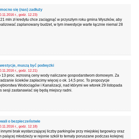
mocno się (nas) zadłuży
.11.2016 r., godz. 12.23)
21 mln zł kredytu chce zaciągnąć w przyszłym roku gmina Wyszków, aby
alizować zaplanowany budżet, w tym inwestycje warte łącznie niemal 28
nwestycje, muszą być podwyżki
.11.2016 r., godz. 12.21)
o 13 proc. wzrosną ceny wody naliczane gospodarstwom domowym. Za
dzanie ścieków zapłacimy więcej o ok. 14,5 proc. To propozycje
ębiorstwa Wodociągów i Kanalizacji, nad którymi we wtorek 29 listopada
 sesji zastanawiać się będą miejscy radni.
wali o bezpieczeństwie
.11.2016 r., godz. 12.18)
innymi brak wystarczającej liczby parkingów przy miejskiej targowicy oraz
 palącej młodzieży w rejonie szkół to tematy poruszane podczas kolejnej