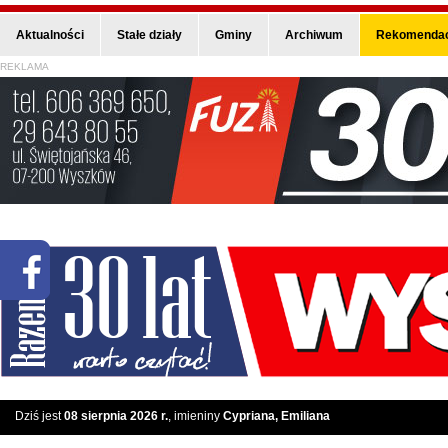
Aktualności
Stałe działy
Gminy
Archiwum
Rekomendac
REKLAMA
Dziś jest
08 sierpnia 2026 r.
, imieniny
Cypriana, Emiliana