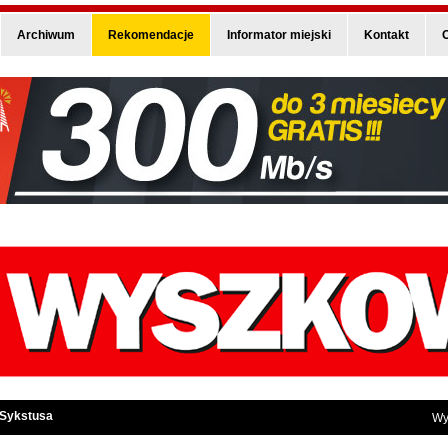
Archiwum
Rekomendacje
Informator miejski
Kontakt
O
 Sykstusa
Wy