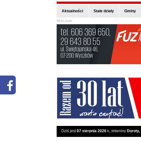
Aktualności
Stałe działy
Gminy
REKLAMA
Dziś jest
07 sierpnia 2026 r.
, imieniny
Doroty,