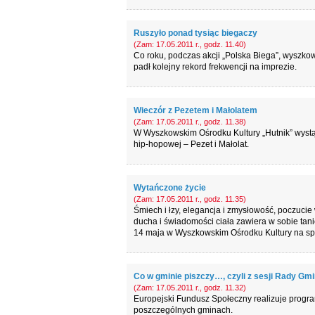
Ruszyło ponad tysiąc biegaczy
(Zam: 17.05.2011 r., godz. 11.40)
Co roku, podczas akcji „Polska Biega”, wyszkow
padł kolejny rekord frekwencji na imprezie.
Wieczór z Pezetem i Małolatem
(Zam: 17.05.2011 r., godz. 11.38)
W Wyszkowskim Ośrodku Kultury „Hutnik” wystąpi
hip-hopowej – Pezet i Małolat.
Wytańczone życie
(Zam: 17.05.2011 r., godz. 11.35)
Śmiech i łzy, elegancja i zmysłowość, poczucie
ducha i świadomości ciała zawiera w sobie tanie
14 maja w Wyszkowskim Ośrodku Kultury na spe
Co w gminie piszczy…, czyli z sesji Rady Gm
(Zam: 17.05.2011 r., godz. 11.32)
Europejski Fundusz Społeczny realizuje progra
poszczególnych gminach.