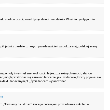
ski stadion gości ponad tysiąc dzieci i młodzieży. W minionym tygodniu
li jedni z bardziej znanych przedstawicieli współczesnej, polskiej sceny
 wspólnoty i wewnętrznej wolności. Ile jeszcze rożnych emocji, stanów
c, mogli przekonać się zarówno tancerze, jak i widzowie, którzy pojawili się
ktaklu tanecznym pt. „Życie tańcem wytańczone”.
iny
m „Stawiamy na jakość”, którego celem jest prowadzenie szkoleń w