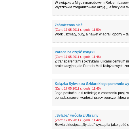
W związku z Międzynarodowym Rokiem Lasów 
Wyszkowie zorganizowało akcję „Leśnicy dla 
Zaśmiecona sieć
(Zam: 17.05.2011 r., godz. 11.50)
Worki, szmaty, buty, a nawet wiadra i opony – t
Parada na część książki
(Zam: 17.05.2011 r., godz. 11.48)
Z transparentami i okrzykami ulicami centrum m
protestacyjna, ale Parada Moli Książkowych zo
Książka Sylwestra Szklarskiego ponownie w
(Zam: 17.05.2011 r., godz. 11.45)
Jego postać budzi refleksję o znaczeniu pasji w 
ponadczasowej wartości pracy twórczej, która 
„Sylaba” wróciła z Ukrainy
(Zam: 17.05.2011 r., godz. 11.42)
Rewia dziecięca „Sylaba” wystąpiła jako gość s