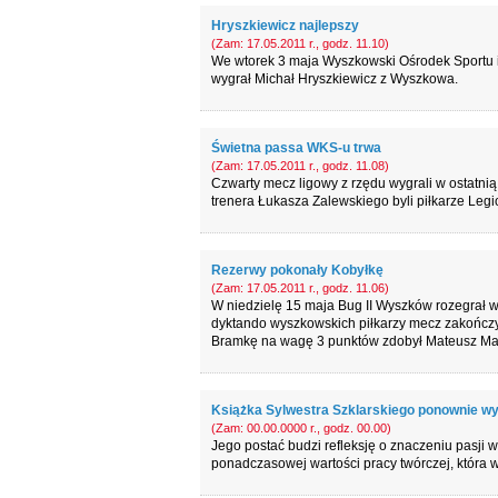
Hryszkiewicz najlepszy
(Zam: 17.05.2011 r., godz. 11.10)
We wtorek 3 maja Wyszkowski Ośrodek Sportu i 
wygrał Michał Hryszkiewicz z Wyszkowa.
Świetna passa WKS-u trwa
(Zam: 17.05.2011 r., godz. 11.08)
Czwarty mecz ligowy z rzędu wygrali w ostatn
trenera Łukasza Zalewskiego byli piłkarze Legio
Rezerwy pokonały Kobyłkę
(Zam: 17.05.2011 r., godz. 11.06)
W niedzielę 15 maja Bug II Wyszków rozegrał 
dyktando wyszkowskich piłkarzy mecz zakończy
Bramkę na wagę 3 punktów zdobył Mateusz Ma
Książka Sylwestra Szklarskiego ponownie w
(Zam: 00.00.0000 r., godz. 00.00)
Jego postać budzi refleksję o znaczeniu pasji w 
ponadczasowej wartości pracy twórczej, która 