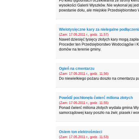
Po kilku tygodniach oczekiwania ze strony kier
wysokości Galerii Wyszków. Nie wykonał jej je
powstanie dołu, ale miejskie Przedsiębiorstwo 
Wielotysięczne kary za nielegalne podłączeni
(Zam: 17.05.2011 r., godz. 11.57)
Nawet dziesięć tysięcy złotych kary mogą zapłac
Proceder ten Przedsiębiorstwo Wodociągów i Kan
domów na terenie gminy.
Ogień na cmentarzu
(Zam: 17.05.2011 r., godz. 11.56)
Do niewielkiego pożaru doszło na cmentarzu pa
Powódź pochłonęła ćwierć miliona złotych
(Zam: 17.05.2011 r., godz. 11.55)
Ponad ćwierć miliona złotych wydała gmina Wy
samorządowej kasy poszło na żwir, piasek i wor
Osiem ton elektrośmieci
(Zam: 17.05.2011 r., godz. 11.53)