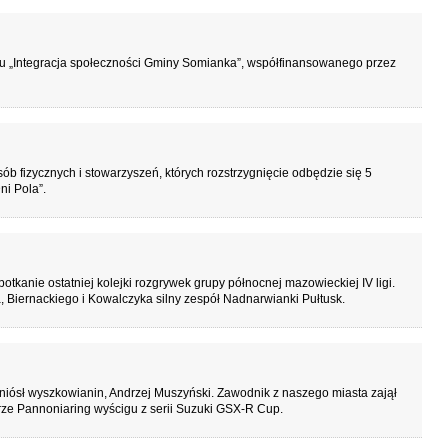
u „Integracja społeczności Gminy Somianka”, współfinansowanego przez
b fizycznych i stowarzyszeń, których rozstrzygnięcie odbędzie się 5
i Pola”.
tkanie ostatniej kolejki rozgrywek grupy północnej mazowieckiej IV ligi.
 Biernackiego i Kowalczyka silny zespół Nadnarwianki Pułtusk.
iósł wyszkowianin, Andrzej Muszyński. Zawodnik z naszego miasta zajął
rze Pannoniaring wyścigu z serii Suzuki GSX-R Cup.