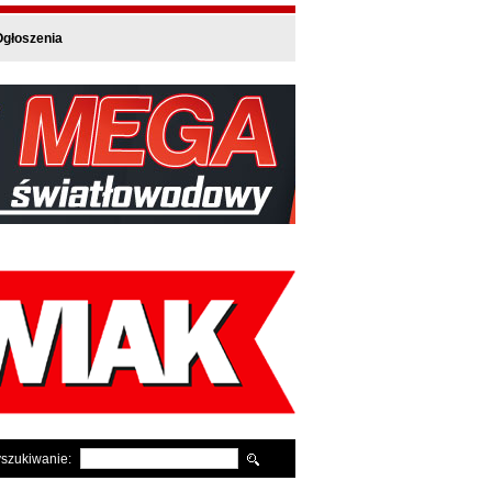
głoszenia
szukiwanie: