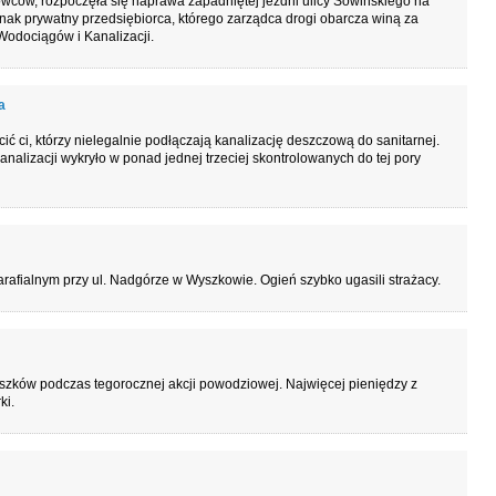
owców, rozpoczęła się naprawa zapadniętej jezdni ulicy Sowińskiego na
dnak prywatny przedsiębiorca, którego zarządca drogi obarcza winą za
Wodociągów i Kanalizacji.
a
ić ci, którzy nielegalnie podłączają kanalizację deszczową do sanitarnej.
alizacji wykryło w ponad jednej trzeciej skontrolowanych do tej pory
rafialnym przy ul. Nadgórze w Wyszkowie. Ogień szybko ugasili strażacy.
szków podczas tegorocznej akcji powodziowej. Najwięcej pieniędzy z
ki.