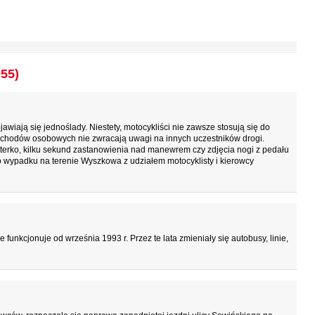
955)
wiają się jednoślady. Niestety, motocykliści nie zawsze stosują się do
chodów osobowych nie zwracają uwagi na innych uczestników drogi.
terko, kilku sekund zastanowienia nad manewrem czy zdjęcia nogi z pedału
 wypadku na terenie Wyszkowa z udziałem motocyklisty i kierowcy
kcjonuje od września 1993 r. Przez te lata zmieniały się autobusy, linie,