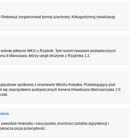
Rekreacji zorganizował turniej szachowy. Kilkugodzinną rywalizację
ią sobotę piłkarze WKS-u Rząśnik. Tym razem rywalami podopiecznych
nu II Warszawa, którzy ulegli drużynie z Rząśnika 1:2.
wyjazdowe spotkanie z rezerwami Wichru Kobyłka. Przebiegający pod
ł się zwycięstwem podopiecznych trenera Arkadiusza Mielczarczyka 1:0.
ciak.
ydana
zawodzie historyka i nauczyciela, kruchości ludzkiej egzystencji i
wykracza poza przeciętność.