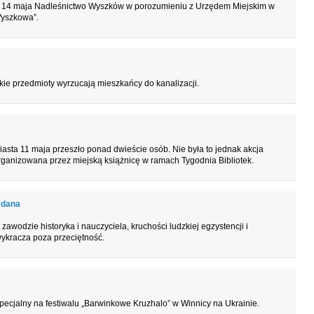
14 maja Nadleśnictwo Wyszków w porozumieniu z Urzędem Miejskim w
Wyszkowa”.
akie przedmioty wyrzucają mieszkańcy do kanalizacji.
iasta 11 maja przeszło ponad dwieście osób. Nie była to jednak akcja
rganizowana przez miejską książnicę w ramach Tygodnia Bibliotek.
ydana
zawodzie historyka i nauczyciela, kruchości ludzkiej egzystencji i
wykracza poza przeciętność.
pecjalny na festiwalu „Barwinkowe Kruzhalo” w Winnicy na Ukrainie.