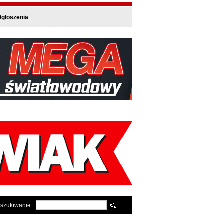
głoszenia
szukiwanie: