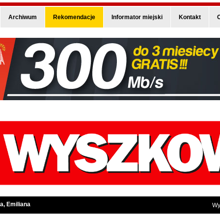
Archiwum
Rekomendacje
Informator miejski
Kontakt
O
a, Emiliana
Wy