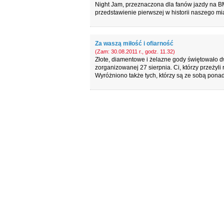
Night Jam, przeznaczona dla fanów jazdy na B
przedstawienie pierwszej w historii naszego m
Za waszą miłość i ofiarność
(Zam: 30.08.2011 r., godz. 11.32)
Złote, diamentowe i żelazne gody świętowało d
zorganizowanej 27 sierpnia. Ci, którzy przeżyl
Wyróżniono także tych, którzy są ze sobą ponad 