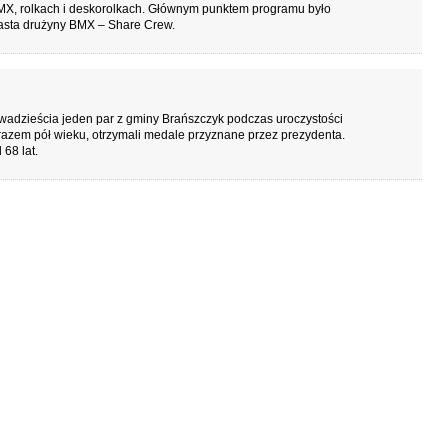
MX, rolkach i deskorolkach. Głównym punktem programu było
iasta drużyny BMX – Share Crew.
wadzieścia jeden par z gminy Brańszczyk podczas uroczystości
i razem pół wieku, otrzymali medale przyznane przez prezydenta.
68 lat.