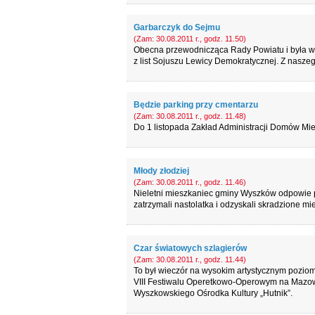
Garbarczyk do Sejmu
(Zam: 30.08.2011 r., godz. 11.50)
Obecna przewodnicząca Rady Powiatu i była wy
z list Sojuszu Lewicy Demokratycznej. Z nasze
Będzie parking przy cmentarzu
(Zam: 30.08.2011 r., godz. 11.48)
Do 1 listopada Zakład Administracji Domów M
Młody złodziej
(Zam: 30.08.2011 r., godz. 11.46)
Nieletni mieszkaniec gminy Wyszków odpowie p
zatrzymali nastolatka i odzyskali skradzione mie
Czar światowych szlagierów
(Zam: 30.08.2011 r., godz. 11.44)
To był wieczór na wysokim artystycznym pozio
VIII Festiwalu Operetkowo-Operowym na Mazows
Wyszkowskiego Ośrodka Kultury „Hutnik”.