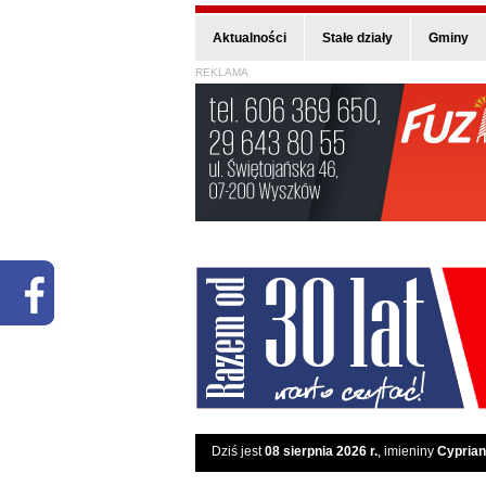
Aktualności
Stałe działy
Gminy
REKLAMA
Dziś jest
08 sierpnia 2026 r.
, imieniny
Cyprian