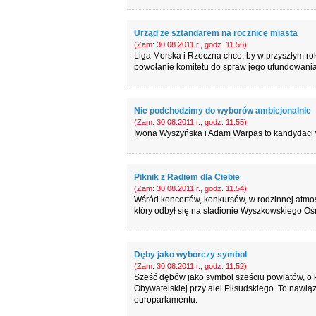
Urząd ze sztandarem na rocznicę miasta
(Zam: 30.08.2011 r., godz. 11.56)
Liga Morska i Rzeczna chce, by w przyszłym rok
powołanie komitetu do spraw jego ufundowania
Nie podchodzimy do wyborów ambicjonalnie
(Zam: 30.08.2011 r., godz. 11.55)
Iwona Wyszyńska i Adam Warpas to kandydaci w
Piknik z Radiem dla Ciebie
(Zam: 30.08.2011 r., godz. 11.54)
Wśród koncertów, konkursów, w rodzinnej atmos
który odbył się na stadionie Wyszkowskiego Ośr
Dęby jako wyborczy symbol
(Zam: 30.08.2011 r., godz. 11.52)
Sześć dębów jako symbol sześciu powiatów, o k
Obywatelskiej przy alei Piłsudskiego. To nawi
europarlamentu.