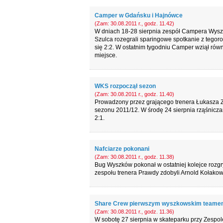
Camper w Gdańsku i Hajnówce
(Zam: 30.08.2011 r., godz. 11.42)
W dniach 18-28 sierpnia zespół Campera Wysz
Szulca rozegrali sparingowe spotkanie z tegor
się 2:2. W ostatnim tygodniu Camper wziął równ
miejsce.
WKS rozpoczął sezon
(Zam: 30.08.2011 r., godz. 11.40)
Prowadzony przez grającego trenera Łukasza Z
sezonu 2011/12. W środę 24 sierpnia rząśnicza
2:1.
Nafciarze pokonani
(Zam: 30.08.2011 r., godz. 11.38)
Bug Wyszków pokonał w ostatniej kolejce rozgry
zespołu trenera Prawdy zdobyli Arnold Kołakow
Share Crew pierwszym wyszkowskim team
(Zam: 30.08.2011 r., godz. 11.36)
W sobotę 27 sierpnia w skateparku przy Zespol