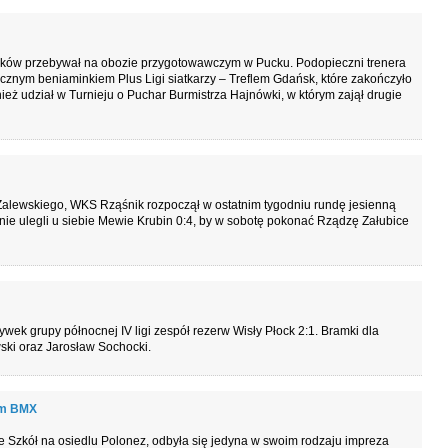
ków przebywał na obozie przygotowawczym w Pucku. Podopieczni trenera
ocznym beniaminkiem Plus Ligi siatkarzy – Treflem Gdańsk, które zakończyło
ież udział w Turnieju o Puchar Burmistrza Hajnówki, w którym zajął drugie
alewskiego, WKS Rząśnik rozpoczął w ostatnim tygodniu rundę jesienną
nie ulegli u siebie Mewie Krubin 0:4, by w sobotę pokonać Rządzę Załubice
wek grupy północnej IV ligi zespół rezerw Wisły Płock 2:1. Bramki dla
ski oraz Jarosław Sochocki.
em BMX
e Szkół na osiedlu Polonez, odbyła się jedyna w swoim rodzaju impreza