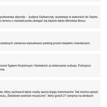
szkowska starosta – Justyna Garbarczyk, wystartuje w wyborach do Sejmu
go terenu o mandat posła ubiegać się będzie także Mirosław Boruc.
ieszkalnych zamierza wybudować parking przed miejskim cmentarzem.
rzed Sądem Rodzinnym i Nieletnich za dokonanie rozboju. Policjanci
nie.
mie, który zachwycił także osoby spoza kręgu melomanów. Tak można opisać
zu „Światowe podróże muzyczne”, który gościł 27 sierpnia na deskach