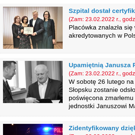
Szpital dostał certyfik
(Zam: 23.02.2022 r., godz
Placówka znalazła się 
akredytowanych w Pol
Upamiętnią Janusza 
(Zam: 23.02.2022 r., godz
W sobotę 26 lutego n
Słopsku zostanie odsło
poświęcona zmarłemu 
jednostki Januszowi M
Zidentyfikowany dzię