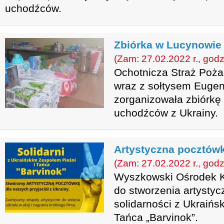
uchodźców.
Zbiórka w Lucynowi
(Zam: 27.02.2022 r., godz
Ochotnicza Straż Poż
wraz z sołtysem Euge
zorganizowała zbiórkę
uchodźców z Ukrainy.
Artystyczna pocztówk
(Zam: 27.02.2022 r., godz
Wyszkowski Ośrodek Ku
do stworzenia artystyc
solidarności z Ukraińs
Tańca „Barvinok”.