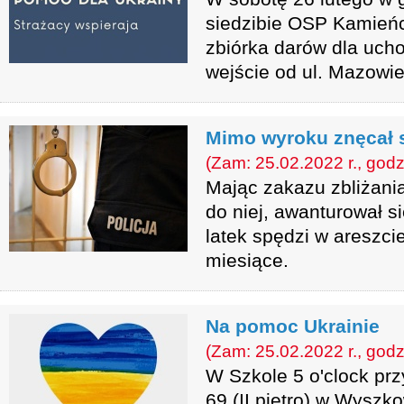
siedzibie OSP Kamień
zbiórka darów dla uch
wejście od ul. Mazowie
Mimo wyroku znęcał 
(Zam: 25.02.2022 r., godz
Mając zakazu zbliżania
do niej, awanturował si
latek spędzi w areszcie
miesiące.
Na pomoc Ukrainie
(Zam: 25.02.2022 r., godz
W Szkole 5 o'clock prz
69 (II piętro) w Wyszko