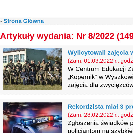
-
Strona Główna
Artykuły wydania: Nr 8/2022 (14
Wylicytowali zajęcia
(Zam: 01.03.2022 r., godz
W Centrum Edukacji Z
„Kopernik” w Wyszkowi
zajęcia dla zwycięzców
Rekordzista miał 3 pr
(Zam: 28.02.2022 r., godz
Zgłoszenia świadków 
policjantom na szybkie