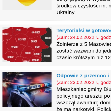
środków czystości in.
Ukrainy.
Terytorialsi w gotowo
(Zam: 24.02.2022 r., godz
Żołnierze z 5 Mazowie
zostać wezwani do je
czasie krótszym niż 12
Odpowie z przemoc i 
(Zam: 23.02.2022 r., godz
Mieszkaniec gminy Dług
policyjnego aresztu po 
wszczął awanturę dom
że ma narkotyki. Policja