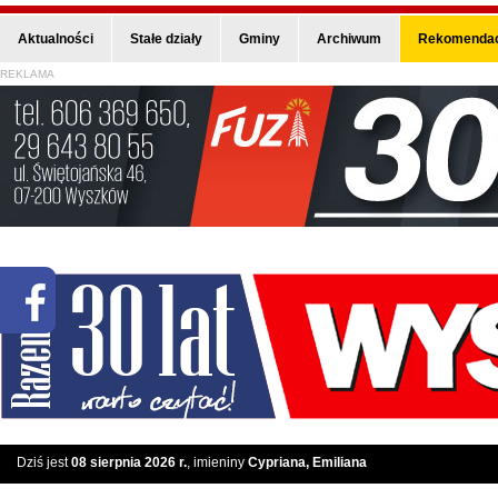
Aktualności
Stałe działy
Gminy
Archiwum
Rekomendac
REKLAMA
Dziś jest
08 sierpnia 2026 r.
, imieniny
Cypriana, Emiliana