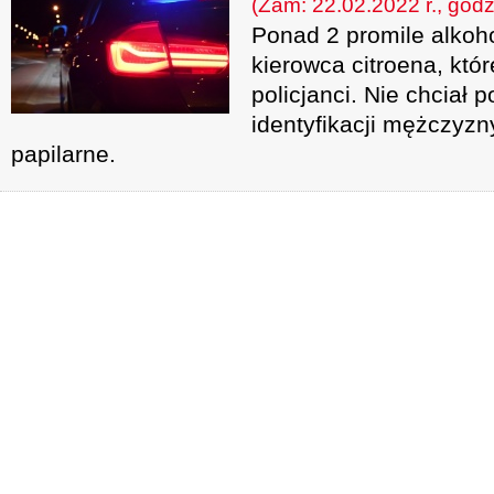
(Zam: 22.02.2022 r., godz
Ponad 2 promile alkoh
kierowca citroena, któ
policjanci. Nie chciał
identyfikacji mężczyzn
papilarne.