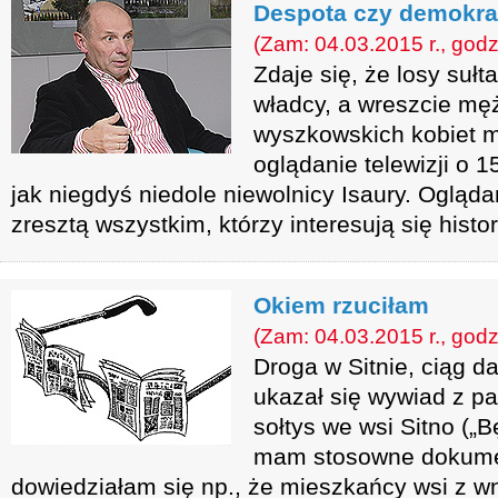
Despota czy demokra
(Zam: 04.03.2015 r., godz
Zdaje się, że losy sułt
władcy, a wreszcie mę
wyszkowskich kobiet 
oglądanie telewizji o 
jak niegdyś niedole niewolnicy Isaury. Ogląda
zresztą wszystkim, którzy interesują się histori
Okiem rzuciłam
(Zam: 04.03.2015 r., godz
Droga w Sitnie, ciąg d
ukazał się wywiad z pa
sołtys we wsi Sitno (
mam stosowne dokumen
dowiedziałam się np., że mieszkańcy wsi z w