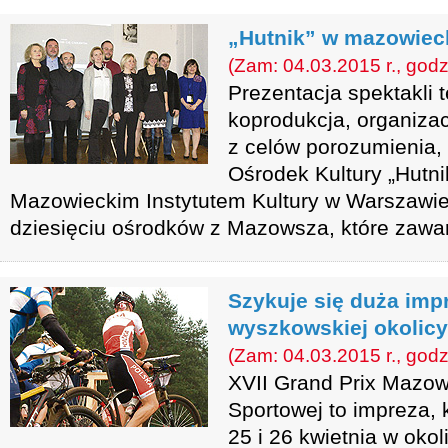
„Hutnik” w mazowiecki
(Zam: 04.03.2015 r., godz
Prezentacja spektakli t
koprodukcja, organizac
z celów porozumienia,
Ośrodek Kultury „Hutni
Mazowieckim Instytutem Kultury w Warszawie
dziesięciu ośrodków z Mazowsza, które zawa
Szykuje się duża imp
wyszkowskiej okolicy
(Zam: 04.03.2015 r., godz
XVII Grand Prix Mazow
Sportowej to impreza, 
25 i 26 kwietnia w ok