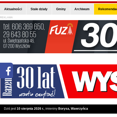
Aktualności
Stałe działy
Gminy
Archiwum
Rekomendac
REKLAMA
Dziś jest
10 sierpnia 2026 r.
, imieniny
Borysa, Wawrzyńca