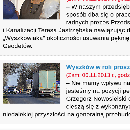
– W naszym przedsiębi
sposób dba się o prac
radnych prezes Przed
i Kanalizacji Teresa Jastrzębska nawiązując 
„Wyszkowiaka” okoliczności usuwania pęknięc
Geodetów.
Wyszków w roli pros
(Zam: 06.11.2013 r., godz
– Nie mamy wpływu na r
jesteśmy na pozycji pe
Grzegorz Nowosielski o
cieszą się z wykonanyc
niedalekiej przyszłości na generalną przebud