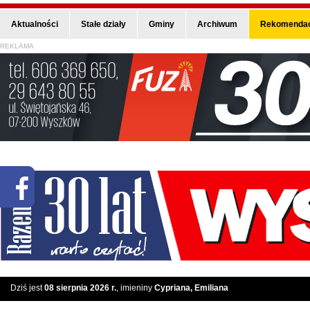
Aktualności
Stałe działy
Gminy
Archiwum
Rekomendac
REKLAMA
Dziś jest
08 sierpnia 2026 r.
, imieniny
Cypriana, Emiliana