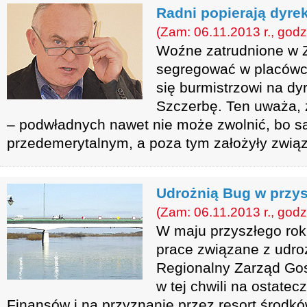
Radni popierają dyre
(Zam: 06.11.2013 r., godz
Woźne zatrudnione w Z
segregować w placówce
się burmistrzowi na dy
Szczerbę. Ten uważa, 
– podwładnych nawet nie może zwolnić, bo s
przedemerytalnym, a poza tym założyły zwią
Udrożnią Bug w przy
(Zam: 06.11.2013 r., godz
W maju przyszłego rok
prace związane z udro
Regionalny Zarząd Go
w tej chwili na ostate
Finansów i na przyznanie przez resort środkó