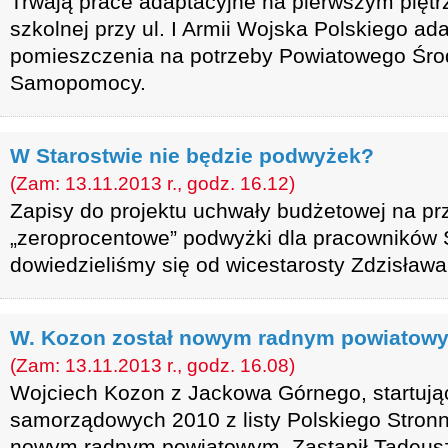
Trwają prace adaptacyjne na pierwszym pięt
szkolnej przy ul. I Armii Wojska Polskiego ad
pomieszczenia na potrzeby Powiatowego Ś
Samopomocy.
W Starostwie nie będzie podwyżek?
(Zam: 13.11.2013 r., godz. 16.12)
Zapisy do projektu uchwały budżetowej na prz
„zeroprocentowe” podwyżki dla pracowników 
dowiedzieliśmy się od wicestarosty Zdzisława
W. Kozon został nowym radnym powiatow
(Zam: 13.11.2013 r., godz. 16.08)
Wojciech Kozon z Jackowa Górnego, startuj
samorządowych 2010 z listy Polskiego Stron
nowym radnym powiatowym. Zastąpił Tadeus