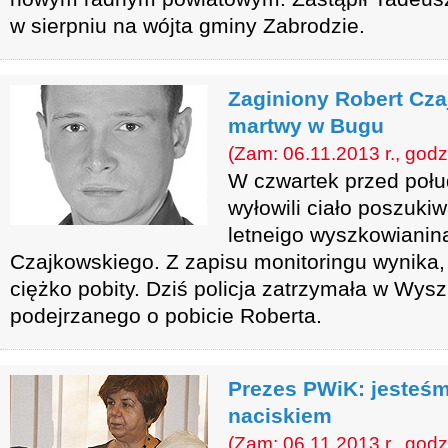
w sierpniu na wójta gminy Zabrodzie.
Zaginiony Robert Cza
martwy w Bugu
(Zam: 06.11.2013 r., godz
W czwartek przed poł
wyłowili ciało poszuki
letneigo wyszkowianin
Czajkowskiego. Z zapisu monitoringu wynika, 
ciężko pobity. Dziś policja zatrzymała w Wy
podejrzanego o pobicie Roberta.
Prezes PWiK: jesteś
naciskiem
(Zam: 06.11.2013 r., godz