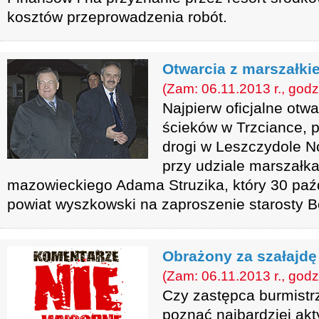
kosztów przeprowadzenia robót.
Otwarcia z marszałki
(Zam: 06.11.2013 r., godz
Najpierw oficjalne otw
ścieków w Trzciance, 
drogi w Leszczydole N
przy udziale marszałk
mazowieckiego Adama Struzika, który 30 paźd
powiat wyszkowski na zaproszenie starosty
Obrażony za szałajdę
(Zam: 06.11.2013 r., godz
Czy zastępca burmist
poznać najbardziej akt