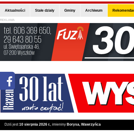
Aktualności
Stałe działy
Gminy
Archiwum
Rekomendac
REKLAMA
Dziś jest
10 sierpnia 2026 r.
, imieniny
Borysa, Wawrzyńca