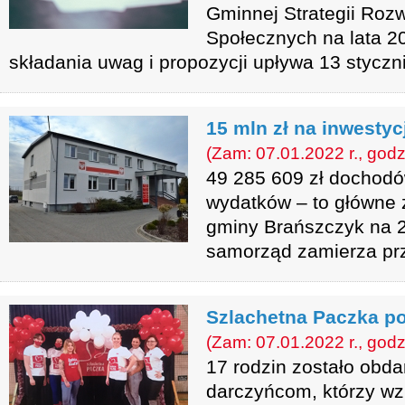
Gminnej Strategii Ro
Społecznych na lata 2
składania uwag i propozycji upływa 13 styczn
15 mln zł na inwestyc
(Zam: 07.01.2022 r., godz
49 285 609 zł dochodów
wydatków – to główne 
gminy Brańszczyk na 2
samorząd zamierza prz
Szlachetna Paczka 
(Zam: 07.01.2022 r., godz
17 rodzin zostało obd
darczyńcom, którzy wzi