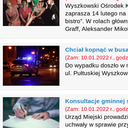
Wyszkowski Ośrodek Ku
zaprasza 14 lutego na
bistro”. W rolach głó
Graff, Aleksander Miko
Chciał kopnąć w busa
(Zam: 10.01.2022 r., godz
Do wypadku doszło w 
ul. Pułtuskiej Wyszkow
Konsultacje gminnej s
(Zam: 10.01.2022 r., godz
Urząd Miejski prowadzi
uchwały w sprawie przyj