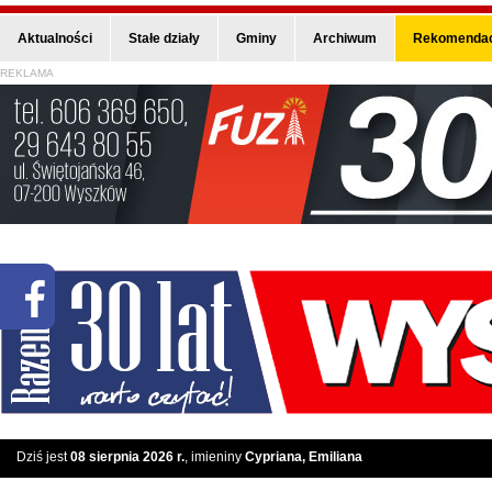
Aktualności
Stałe działy
Gminy
Archiwum
Rekomendac
REKLAMA
Dziś jest
08 sierpnia 2026 r.
, imieniny
Cypriana, Emiliana