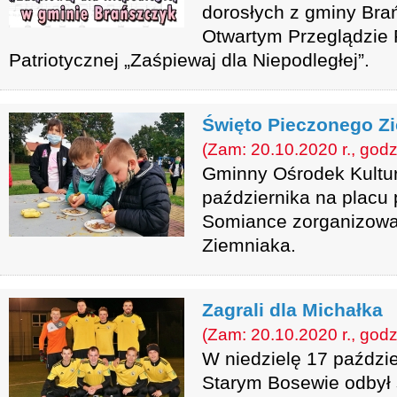
dorosłych z gminy Bra
Otwartym Przeglądzie P
Patriotycznej „Zaśpiewaj dla Niepodległej”.
Święto Pieczonego Z
(Zam: 20.10.2020 r., godz
Gminny Ośrodek Kultu
października na placu
Somiance zorganizowa
Ziemniaka.
Zagrali dla Michałka
(Zam: 20.10.2020 r., godz
W niedzielę 17 paździe
Starym Bosewie odbył 