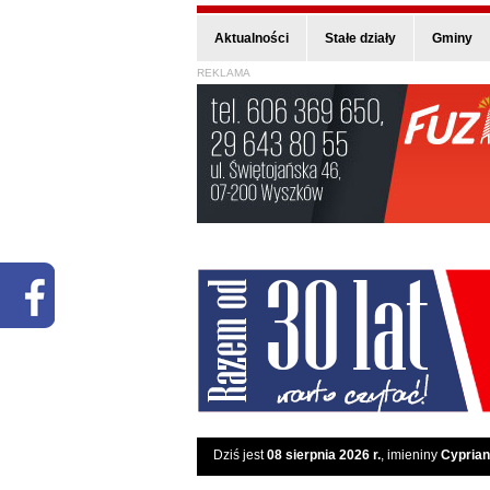
Aktualności
Stałe działy
Gminy
REKLAMA
Dziś jest
08 sierpnia 2026 r.
, imieniny
Cyprian