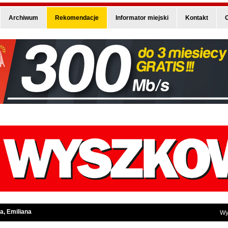
Archiwum
Rekomendacje
Informator miejski
Kontakt
O
a, Emiliana
Wy