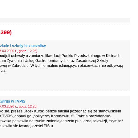
1399)
zkole i szkoły bez uczniów
.03.2020 r., godz. 12.26)
odjęli uchwały o zamiarze likwidacji Punktu Przedszkolnego w Kicinach,
kum Żywienia i Usług Gastronomicznych oraz Zasadniczej Szkoły
wej w Zabrodziu. W tych formalnie istniejących placówkach nie odbywają
ęcia.
wirus w TVPiS
.03.2020 r., godz. 12.25)
ało się, prezes Jacek Kurski będzie musiał pożegnać się ze stanowiskiem
 TVPiS, dopadł go „polityczny Koronawirus”. Frakcja prezydencko-
owska postawiła na swoim zmieniając szefa publicznej telewizji, czym też
stawiła się twardej części PiS-u.