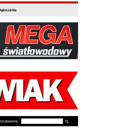
głoszenia
szukiwanie: