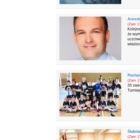
Aresztu
(Zam: 17
Kolejne
że wymi
uczciw
władzo
Puchar
(Zam: 17
35 zaw
Turniej
Ślubow
(Zam: 17