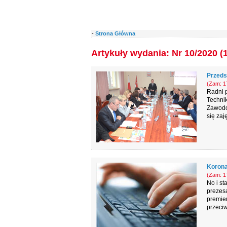
-
Strona Główna
Artykuły wydania: Nr 10/2020 (
Przeds
(Zam: 17
Radni p
Techni
Zawodo
się zaj
Korona
(Zam: 17
No i st
prezesa
premier
przeciw