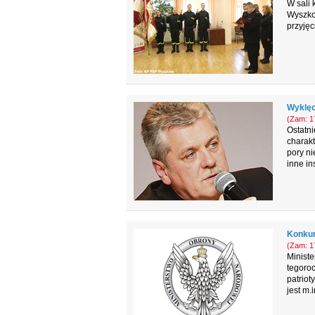
W sali
Wyszkow
przyjęc
Wyklęc
(Zam: 17
Ostatni
charakt
pory ni
inne ins
Konkur
(Zam: 17
Minist
tegoroc
patriot
jest m.