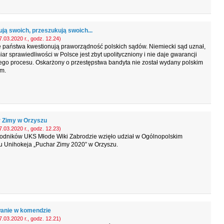
ją swoich, przeszukują swoich...
.03.2020 r., godz. 12.24)
 państwa kwestionują praworządność polskich sądów. Niemiecki sąd uznał,
ar sprawiedliwości w Polsce jest zbyt upolityczniony i nie daje gwarancji
ego procesu. Oskarżony o przestępstwa bandyta nie został wydany polskim
m.
 Zimy w Orzyszu
.03.2020 r., godz. 12.23)
odników UKS Młode Wiki Zabrodzie wzięło udział w Ogólnopolskim
u Unihokeja „Puchar Zimy 2020” w Orzyszu.
anie w komendzie
.03.2020 r., godz. 12.21)