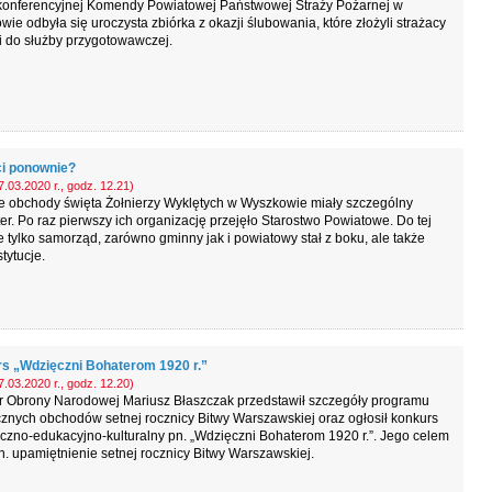
 konferencyjnej Komendy Powiatowej Państwowej Straży Pożarnej w
ie odbyła się uroczysta zbiórka z okazji ślubowania, które złożyli strażacy
i do służby przygotowawczej.
i ponownie?
.03.2020 r., godz. 12.21)
e obchody święta Żołnierzy Wyklętych w Wyszkowie miały szczególny
er. Po raz pierwszy ich organizację przejęło Starostwo Powiatowe. Do tej
e tylko samorząd, zarówno gminny jak i powiatowy stał z boku, ale także
tytucje.
s „Wdzięczni Bohaterom 1920 r.”
.03.2020 r., godz. 12.20)
er Obrony Narodowej Mariusz Błaszczak przedstawił szczegóły programu
znych obchodów setnej rocznicy Bitwy Warszawskiej oraz ogłosił konkurs
yczno-edukacyjno-kulturalny pn. „Wdzięczni Bohaterom 1920 r.”. Jego celem
in. upamiętnienie setnej rocznicy Bitwy Warszawskiej.