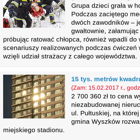
Grupa dzieci grała w h
Podczas zaciętego mec
dwóch zawodników – je
gwałtownie, załamując 
próbując ratować chłopca, również wpadli do 
scenariuszy realizowanych podczas ćwiczeń 
wzięli udział strażacy z całego województwa.
15 tys. metrów kwadr
(Zam: 15.02.2017 r., godz
2 700 360 zł to cena 
niezabudowanej nieruc
ul. Pułtuskiej, na które
gmina Wyszków rozważ
miejskiego stadionu.