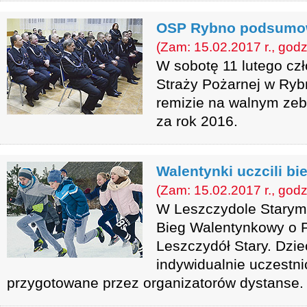
OSP Rybno podsumow
(Zam: 15.02.2017 r., godz
W sobotę 11 lutego cz
Straży Pożarnej w Rybn
remizie na walnym ze
za rok 2016.
Walentynki uczcili bi
(Zam: 15.02.2017 r., godz
W Leszczydole Starym 
Bieg Walentynkowy o P
Leszczydół Stary. Dziec
indywidualnie uczestni
przygotowane przez organizatorów dystanse.