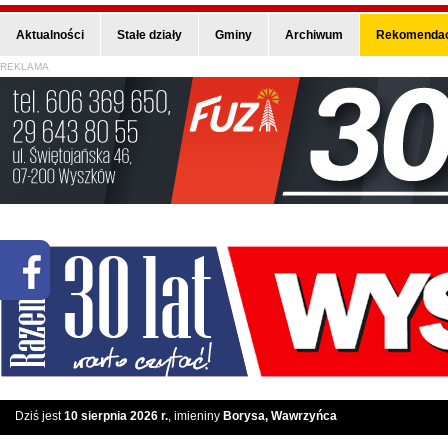
Aktualności
Stałe działy
Gminy
Archiwum
Rekomendac
REKLAMA
Dziś jest
10 sierpnia 2026 r.
, imieniny
Borysa, Wawrzyńca