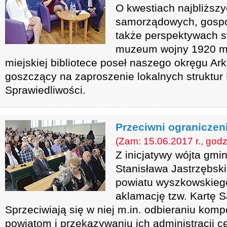
O kwestiach najbliższ
samorządowych, gospod
także perspektywach 
muzeum wojny 1920 mó
miejskiej bibliotece poseł naszego okręgu Ark
goszczący na zaproszenie lokalnych struktur 
Sprawiedliwości.
Przeciwni ograniczen
(Zam: 15.06.2017 r., godz
Z inicjatywy wójta gmi
Stanisława Jastrzębs
powiatu wyszkowskiego
aklamację tzw. Kartę 
Sprzeciwiają się w niej m.in. odbieraniu kom
powiatom i przekazywaniu ich administracji ce