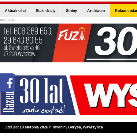
Aktualności
Stałe działy
Gminy
Archiwum
Rekomendac
REKLAMA
Dziś jest
10 sierpnia 2026 r.
, imieniny
Borysa, Wawrzyńca