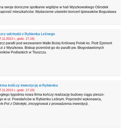
na swoje doroczne spotkanie wigilijne w hali Wyszkowskiego Ośrodek
i zaprosić mieszkańców. Wydarzenie uświetni koncert śpiewaków Bogusława
zcz odchodzi z Rybienka Leśnego
.11.2013 r., godz. 17.16)
cz parafii pod wezwaniem Matki Bożej Królowej Polski ks. Piotr Ejsmont
i z Wyszkowa. Biskup przeniósł go do parafii pw. Błogosławionych
ników Podlaskich w Tłuszczu.
irma kończy inwestycję w Rybienku
.11.2013 r., godz. 17.10)
głego tygodnia nowa firma kończy realizację budowy ciągu pieszo-
go w ul. Powstańców w Rybienku Leśnym. Poprzedni wykonawca,
k-Pol z Ostrołęki, zrezygnował z prowadzenia inwestycji.