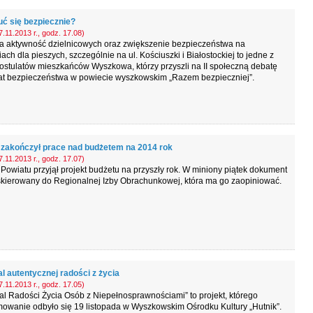
uć się bezpiecznie?
.11.2013 r., godz. 17.08)
a aktywność dzielnicowych oraz zwiększenie bezpieczeństwa na
iach dla pieszych, szczególnie na ul. Kościuszki i Białostockiej to jedne z
ostulatów mieszkańców Wyszkowa, którzy przyszli na II społeczną debatę
at bezpieczeństwa w powiecie wyszkowskim „Razem bezpieczniej”.
 zakończył prace nad budżetem na 2014 rok
.11.2013 r., godz. 17.07)
Powiatu przyjął projekt budżetu na przyszły rok. W miniony piątek dokument
skierowany do Regionalnej Izby Obrachunkowej, która ma go zaopiniować.
l autentycznej radości z życia
.11.2013 r., godz. 17.05)
al Radości Życia Osób z Niepełnosprawnościami” to projekt, którego
owanie odbyło się 19 listopada w Wyszkowskim Ośrodku Kultury „Hutnik”.