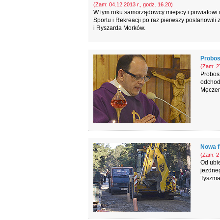
(Zam: 04.12.2013 r., godz. 16.20)
W tym roku samorządowcy miejscy i powiatowi 
Sportu i Rekreacji po raz pierwszy postanowil
i Ryszarda Morków.
Probos
(Zam: 27
Probosz
odchodz
Męczen
Nowa f
(Zam: 27
Od ubie
jezdne
Tyszmar