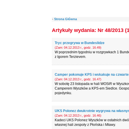
-
Strona Główna
Artykuły wydania: Nr 48/2013 (
Tryc przegrywa w Bundeslidze
(Zam: 04.12.2013 r., godz. 16.49)
W poprzednim tygodniu w rozgrywkach 1 Bundes
z Igorem Terzievem.
Camper pokonuje KPS i wskakuje na czwarte 
(Zam: 04.12.2013 r., godz. 16.47)
W sobotę 23 listopada w hali WOSiR w Wyszkowi
Camperem Wyszków a KPS-em Siedlce. Gospoda
pojedynku.
UKS Polonez dwukrotnie wygrywa na własnym
(Zam: 04.12.2013 r., godz. 16.46)
Kadeci UKS Polonez Wyszków w ostatnich dwóch 
własnej hali zespoły z Płońska i Mławy.