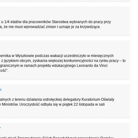
a o 1/4 etatów dla pracowników Starostwa wybranych do pracy przy
, że nie musi wprowadzać zmian i uznaje je za krzywdzące.
opernika w Wyszkowie podczas wakacji uczestniczyło w miesięcznych
 językiem obcym, zyskania większej konkurencyjności na rynku pracy – to
żu zagranicznym w ramach projektu edukacyjnego Leonardo da Vinci
ość”.
h
nych z terenu działania ostrołęckiej delegatury Kuratorium Oświaty
inistrów. Uroczystość odbyła się w piątek 22 listopada w sali
?