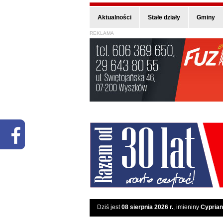
Aktualności
Stałe działy
Gminy
REKLAMA
Dziś jest
08 sierpnia 2026 r.
, imieniny
Cyprian