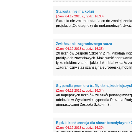
Starosta: nie ma kolizji
(Zam: 04.12.2013 r., godz. 16.38)
Starosta nie zmienia zdania co do zmniejszeni
projekcie „Od diagnozy do metamorfozy”. Uważa
Zwieńczenie zagranicznego stażu
(Zam: 04.12.2013 r., godz. 16.35)
20 uczniów Zespołu Szkół nr 2 im. Mikołaja K
praktykach zawodowych. Możliwość obcowania z
tylko niektóre z zalet, jakie dał udział w sta
„Zagraniczny staż szansą na europejską mobiln
Stypendia premiera trafiły do najzdolniejszyc
(Zam: 04.12.2013 r., godz. 16.34)
48 najlepszych uczniów ze szkół ponadgimnazjal
odebrało w Wyszkowie stypendia Prezesa Rady M
gimnastycznej Zespołu Szkół nr 3.
Będzie konkurencja dla sióstr benedyktynek
(Zam: 04.12.2013 r., godz. 16.30)