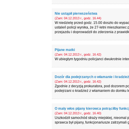
Nie ustąpił pierwszeństwa
(Zam: 04.12.2013 r., godz. 16.44)
W niedzielę przed godz. 15.00 doszło do wypa
ustaleń policji wynika, że 27-letni mieszkaniec
przejazdu i doprowadził do zderzenia z prawidł
Pijane matki
(Zam: 04.12.2013 r., godz. 16.42)
W ubiegłym tygodniu policjanci dwukrotnie inte
Dozór dla podejrzanych o włamanie i kradzież
(Zam: 04.12.2013 r., godz. 16.42)
Zgodnie z decyzją prokuratora, pod dozorem p
podejrzani o kradzież z włamaniem do domku le
O mały włos pijany kierowca potrąciłby funkc
(Zam: 04.12.2013 r., godz. 16.40)
Uszkodził samochód straży miejskiej, nieomal po
sprawca był pijany, funkcjonariusze zatrzymali go