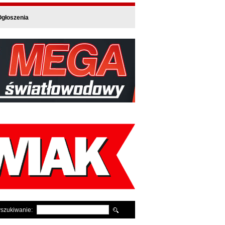
głoszenia
szukiwanie: