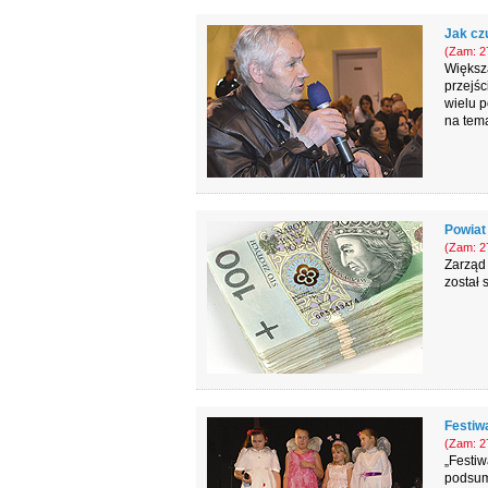
Jak cz
(Zam: 27
Większ
przejśc
wielu p
na tem
Powiat
(Zam: 27
Zarząd 
został 
Festiwa
(Zam: 27
„Festiw
podsum