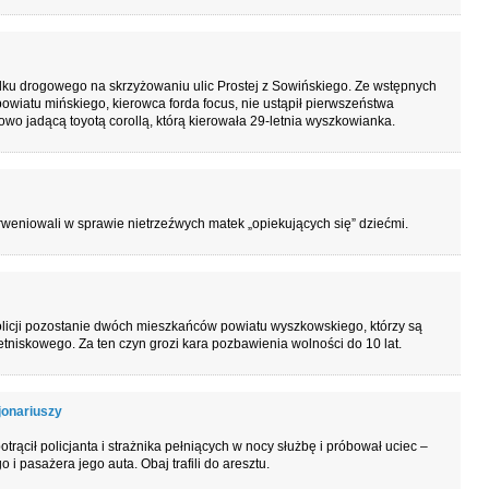
dku drogowego na skrzyżowaniu ulic Prostej z Sowińskiego. Ze wstępnych
 powiatu mińskiego, kierowca forda focus, nie ustąpił pierwszeństwa
owo jadącą toyotą corollą, którą kierowała 29-letnia wyszkowianka.
rweniowali w sprawie nietrzeźwych matek „opiekujących się” dziećmi.
olicji pozostanie dwóch mieszkańców powiatu wyszkowskiego, którzy są
tniskowego. Za ten czyn grozi kara pozbawienia wolności do 10 lat.
jonariuszy
trącił policjanta i strażnika pełniących w nocy służbę i próbował uciec –
 i pasażera jego auta. Obaj trafili do aresztu.