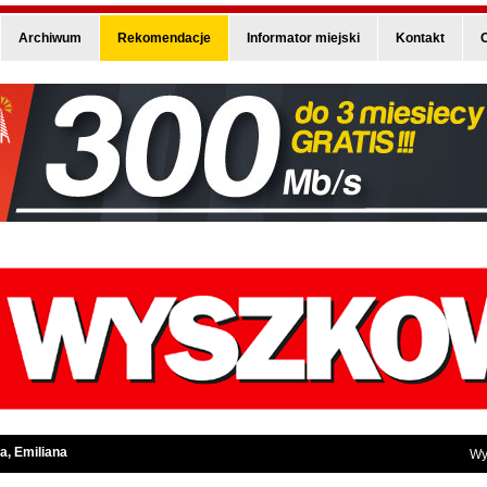
Archiwum
Rekomendacje
Informator miejski
Kontakt
O
a, Emiliana
Wy