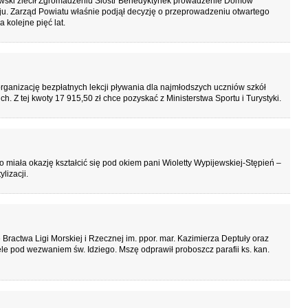
kowski zlecił Zgromadzeniu Sióstr Benedyktynek prowadzenie Domów
ju. Zarząd Powiatu właśnie podjął decyzję o przeprowadzeniu otwartego
 kolejne pięć lat.
ganizację bezpłatnych lekcji pływania dla najmłodszych uczniów szkół
 Z tej kwoty 17 915,50 zł chce pozyskać z Ministerstwa Sportu i Turystyki.
miała okazję kształcić się pod okiem pani Wioletty Wypijewskiej-Stępień –
lizacji.
ractwa Ligi Morskiej i Rzecznej im. ppor. mar. Kazimierza Deptuły oraz
ele pod wezwaniem św. Idziego. Mszę odprawił proboszcz parafii ks. kan.