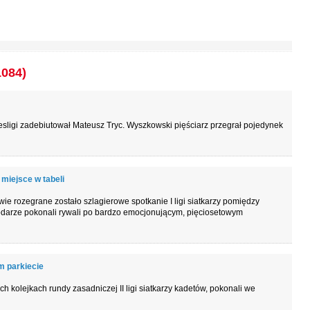
1084)
ligi zadebiutował Mateusz Tryc. Wyszkowski pięściarz przegrał pojedynek
miejsce w tabeli
e rozegrane zostało szlagierowe spotkanie I ligi siatkarzy pomiędzy
rze pokonali rywali po bardzo emocjonującym, pięciosetowym
 parkiecie
kolejkach rundy zasadniczej II ligi siatkarzy kadetów, pokonali we