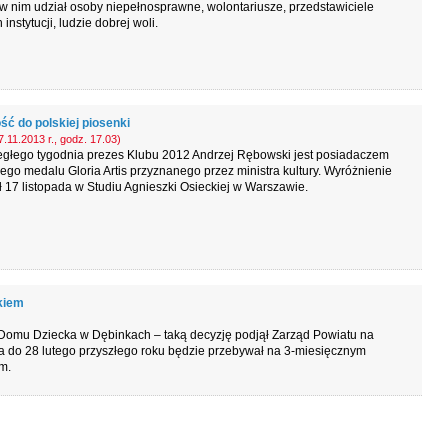
w nim udział osoby niepełnosprawne, wolontariusze, przedstawiciele
 instytucji, ludzie dobrej woli.
ść do polskiej piosenki
.11.2013 r., godz. 17.03)
egłego tygodnia prezes Klubu 2012 Andrzej Rębowski jest posiadaczem
go medalu Gloria Artis przyznanego przez ministra kultury. Wyróżnienie
 17 listopada w Studiu Agnieszki Osieckiej w Warszawie.
kiem
Domu Dziecka w Dębinkach – taką decyzję podjął Zarząd Powiatu na
ia do 28 lutego przyszłego roku będzie przebywał na 3-miesięcznym
m.