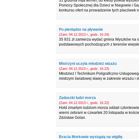
31 grudnia mija termin, do kiedy powiat wysz
Pomocy Społecznej dla Dzieci w Niegowie i Ga
konkursu ofert na prowadzenie tych placówek na
Po pieniądze na pływanie
(Zam: 04.12.2013 r., godz. 16.24)
35 831 zł zamierza wydać gmina Wyszków na or
podstawowych pochodzących z terenów wiejskich.
Mistrzyni uczyła młodzież wizażu
(Zam: 04.12.2013 r., godz. 16.23)
Młodzież I Technikum Poligraficzno-Usługowego 
mistrzyni światowej sławy w zakresie wizażu i sty
Zaduszki ludzi morza
(Zam: 04.12.2013 r., godz. 16.22)
Hołd zmarłym ludziom morza oddali członkowie B
wierni zebrani w czwartek 20 listopada w kości
Zdzisław Golan.
Bracia Morkowie wystąpią na wigilię