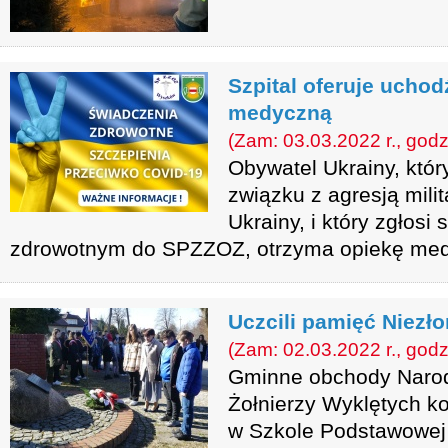
Szpital oferuje uch
medyczną
(Zam: 03.03.2022 r., godz
Obywatel Ukrainy, któr
związku z agresją milit
Ukrainy, i który zgłosi
zdrowotnym do SPZZOZ, otrzyma opiekę me
Uczcili pamięć Niezł
(Zam: 02.03.2022 r., godz
Gminne obchody Naro
Żołnierzy Wyklętych ko
w Szkole Podstawowej