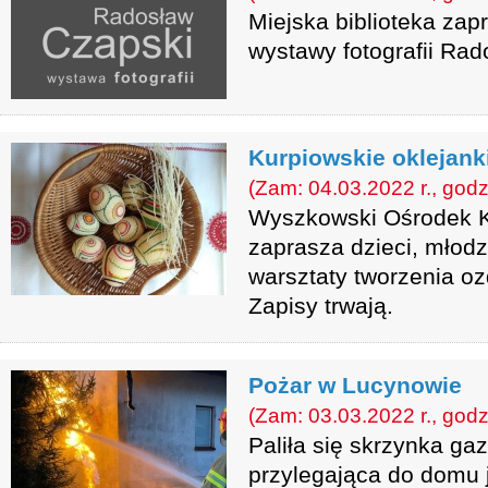
Miejska biblioteka zap
wystawy fotografii Ra
Kurpiowskie oklejank
(Zam: 04.03.2022 r., godz
Wyszkowski Ośrodek Ku
zaprasza dzieci, młodz
warsztaty tworzenia o
Zapisy trwają.
Pożar w Lucynowie
(Zam: 03.03.2022 r., godz
Paliła się skrzynka g
przylegająca do domu 