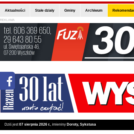
Aktualności
Stałe działy
Gminy
Archiwum
Rekomendac
REKLAMA
Dziś jest
07 sierpnia 2026 r.
, imieniny
Doroty, Sykstusa