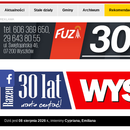
Aktualności
Stałe działy
Gminy
Archiwum
Rekomendac
REKLAMA
Dziś jest
08 sierpnia 2026 r.
, imieniny
Cypriana, Emiliana