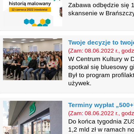
Zabawa odbędzie się 1
skansenie w Brańszcz
Twoje decyzje to twoj
(Zam: 08.06.2022 r., godz
W Centrum Kultury w D
spotkał się bluesowy g
Był to program profila
używek.
Terminy wypłat „500+
(Zam: 08.06.2022 r., godz
Do końca tygodnia ZUS 
1,2 mld zł w ramach n