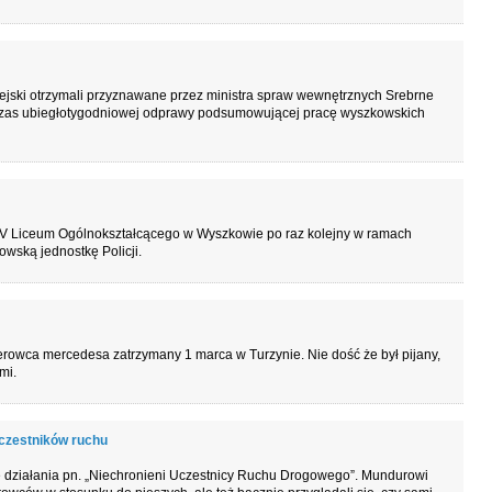
iejski otrzymali przyznawane przez ministra spraw wewnętrznych Srebrne
podczas ubiegłotygodniowej odprawy podsumowującej pracę wyszkowskich
m IV Liceum Ogólnokształcącego w Wyszkowie po raz kolejny w ramach
owską jednostkę Policji.
erowca mercedesa zatrzymany 1 marca w Turzynie. Nie dość że był pijany,
mi.
czestników ruchu
ę działania pn. „Niechronieni Uczestnicy Ruchu Drogowego”. Mundurowi