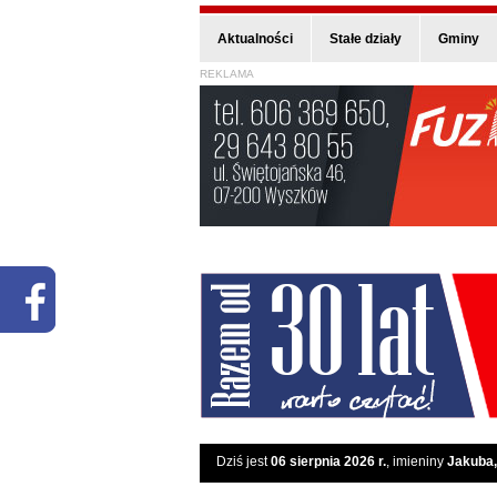
Aktualności
Stałe działy
Gminy
REKLAMA
Dziś jest
06 sierpnia 2026 r.
, imieniny
Jakuba,