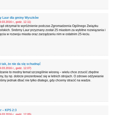
y Laur dla gminy Wyszków
.03.2016 r., godz. 12.11)
ąd otrzymał to wyróżnienie podczas Zgromadzenia Ogólnego Związku
olskich. Srebrny Laur przyznany został 25 miastom za wybitne rozwiązania i
ęcia w rozwoju miasta oraz zarządzaniu nim w ostatnim 25-leciu.
t tak, że nie da się schudnąć
.03.2016 r., godz. 12.07)
zanie to modny temat szczególnie wiosną – wielu chce zrzucić zbędne
my, by np. dobrze prezentować się w letnich strojach. O zdrowe odżywianie
śmy jednak dbać nie tylko dlatego, gdy chcemy stracić na wadze.
 – KPS 2:3
.03.2016 r., godz. 12.05)