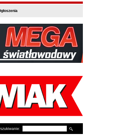
głoszenia
szukiwanie: