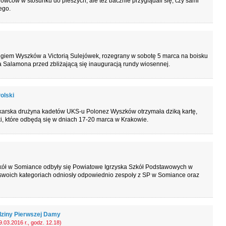
wców w stosunku do pieszych, ale też bacznie przyglądali się, czy sami
ego.
ugiem Wyszków a Victorią Sulejówek, rozegrany w sobotę 5 marca na boisku
era Salamona przed zbliżającą się inauguracją rundy wiosennej.
olski
karska drużyna kadetów UKS-u Polonez Wyszków otrzymała dziką kartę,
ki, które odbędą się w dniach 17-20 marca w Krakowie.
Szkół w Somiance odbyły się Powiatowe Igrzyska Szkół Podstawowych w
 swoich kategoriach odniosły odpowiednio zespoły z SP w Somiance oraz
ziny Pierwszej Damy
.03.2016 r., godz. 12.18)