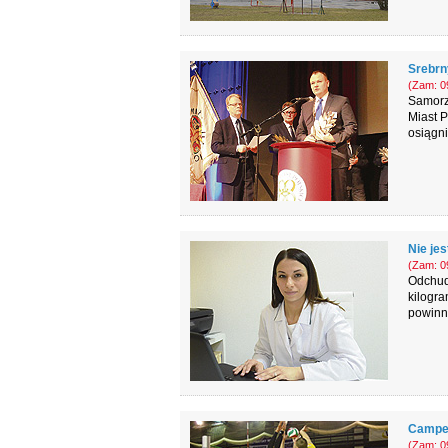
Srebrn
(Zam: 09
Samorz
Miast P
osiągni
Nie jes
(Zam: 09
Odchud
kilogra
powinni
Camper
(Zam: 09