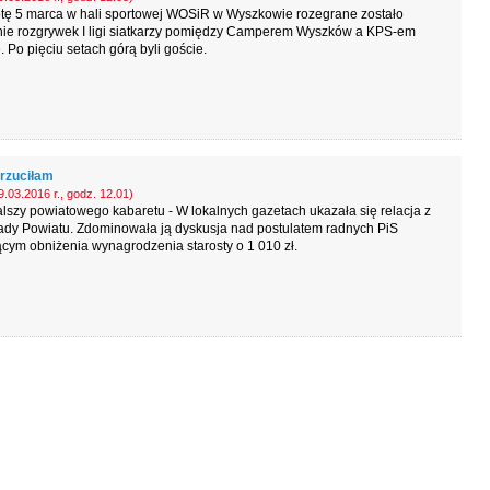
tę 5 marca w hali sportowej WOSiR w Wyszkowie rozegrane zostało
nie rozgrywek I ligi siatkarzy pomiędzy Camperem Wyszków a KPS-em
. Po pięciu setach górą byli goście.
rzuciłam
.03.2016 r., godz. 12.01)
lszy powiatowego kabaretu - W lokalnych gazetach ukazała się relacja z
ady Powiatu. Zdominowała ją dyskusja nad postulatem radnych PiS
cym obniżenia wynagrodzenia starosty o 1 010 zł.