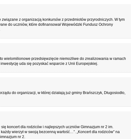
e związane z organizacją konkursów z przedmiotów przyrodniczych. W tym
owane do uczniów, które dofinansował Wojewódzki Fundusz Ochrony
.
to wielomilionowe przedsięwzięcie niemożliwe do zrealizowania w ramach
inwestycję uda się pozyskać wsparcie z Unii Europejskiej.
rządu do organizacji, w której działają już gminy Brańszczyk, Długosiodło,
się koncert dla rodziców i najlepszych uczniów Gimnazjum nr 2 im.
każdy wierzył w swoją bezcenną wartość…”. „Koncert dla rodziców” na
Gimnazjum nr 2.