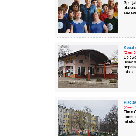
Specja
obecno
zawsze 
Kopał 
(Zam: 09
Do dwóc
udało s
popołu
lata st
Plac z
(Zam: 09
Firma 
terenu
młodszy