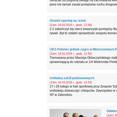
zwracali szczególną uwagę na zachowania kiero
piesi nie łamali zasad przepisów ruchu drogow
Ostatni sparing na remis
(Zam: 16.03.2016 r., godz. 12.58)
2:2 zakończył się mecz towarzyski pomiędzy B
rywali. Był to ostatni sprawdzian zespołu tren
UKS Polonez jednak zagra w Mistrzostwach P
(Zam: 16.03.2016 r., godz. 12.56)
Trenowana przez Macieja Główczyńskiego siat
uprawniającą do udziału w 1/4 Mistrzostw Pols
Unihokej szkół podstawowych
(Zam: 16.03.2016 r., godz. 12.53)
27 i 28 lutego w hali sportowej przy Zespole 
unihokeju dziewcząt i chłopców. Zwycięstwo w
SP w Zabrodziu.
Odwied
(Zam: 09