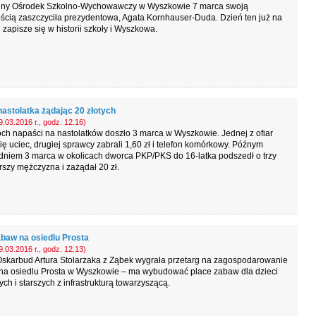
lny Ośrodek Szkolno-Wychowawczy w Wyszkowie 7 marca swoją
ścią zaszczyciła prezydentowa, Agata Kornhauser-Duda. Dzień ten już na
zapisze się w historii szkoły i Wyszkowa.
nastolatka żądając 20 złotych
.03.2016 r., godz. 12.16)
h napaści na nastolatków doszło 3 marca w Wyszkowie. Jednej z ofiar
ię uciec, drugiej sprawcy zabrali 1,60 zł i telefon komórkowy. Późnym
dniem 3 marca w okolicach dworca PKP/PKS do 16-latka podszedł o trzy
arszy mężczyzna i zażądał 20 zł.
abaw na osiedlu Prosta
.03.2016 r., godz. 12.13)
Oskarbud Artura Stolarzaka z Ząbek wygrała przetarg na zagospodarowanie
 na osiedlu Prosta w Wyszkowie – ma wybudować place zabaw dla dzieci
ch i starszych z infrastrukturą towarzyszącą.