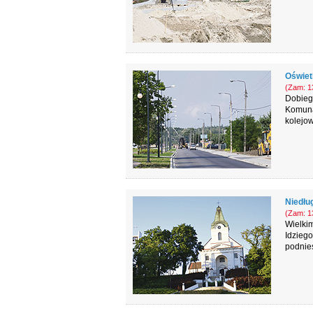
Oświetl
(Zam: 13
Dobiega
Komunal
kolejow
Niedłu
(Zam: 13
Wielkim
Idziego
podnie