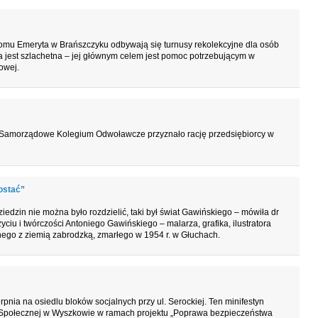
Domu Emeryta w Brańszczyku odbywają się turnusy rekolekcyjne dla osób
a jest szlachetna – jej głównym celem jest pomoc potrzebującym w
owej.
 Samorządowe Kolegium Odwoławcze przyznało rację przedsiębiorcy w
ostać”
ziedzin nie można było rozdzielić, taki był świat Gawińskiego – mówiła dr
iu i twórczości Antoniego Gawińskiego – malarza, grafika, ilustratora
anego z ziemią zabrodzką, zmarłego w 1954 r. w Głuchach.
rpnia na osiedlu bloków socjalnych przy ul. Serockiej. Ten minifestyn
 Społecznej w Wyszkowie w ramach projektu „Poprawa bezpieczeństwa