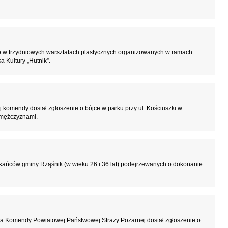
ło w trzydniowych warsztatach plastycznych organizowanych w ramach
Kultury „Hutnik”.
 komendy dostał zgłoszenie o bójce w parku przy ul. Kościuszki w
 mężczyznami.
kańców gminy Rząśnik (w wieku 26 i 36 lat) podejrzewanych o dokonanie
ia Komendy Powiatowej Państwowej Straży Pożarnej dostał zgłoszenie o