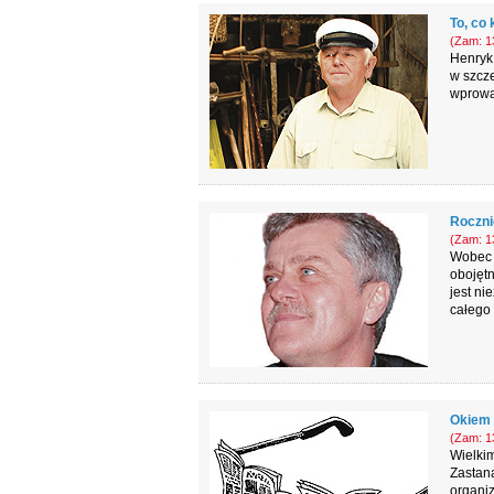
To, co 
(Zam: 13
Henryk 
w szcze
wprowad
Roczni
(Zam: 13
Wobec 
obojętn
jest ni
całego 
Okiem 
(Zam: 13
Wielkim
Zastana
organiz