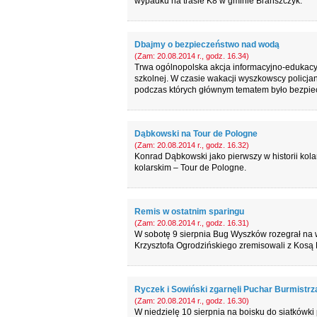
wypadku na trasie K8 w gminie Brańszczyk.
Dbajmy o bezpieczeństwo nad wodą
(Zam: 20.08.2014 r., godz. 16.34)
Trwa ogólnopolska akcja informacyjno-edukacy
szkolnej. W czasie wakacji wyszkowscy policja
podczas których głównym tematem było bezpi
Dąbkowski na Tour de Pologne
(Zam: 20.08.2014 r., godz. 16.32)
Konrad Dąbkowski jako pierwszy w historii ko
kolarskim – Tour de Pologne.
Remis w ostatnim sparingu
(Zam: 20.08.2014 r., godz. 16.31)
W sobotę 9 sierpnia Bug Wyszków rozegrał na w
Krzysztofa Ogrodzińskiego zremisowali z Kosą 
Ryczek i Sowiński zgarnęli Puchar Burmistrz
(Zam: 20.08.2014 r., godz. 16.30)
W niedzielę 10 sierpnia na boisku do siatkówki 