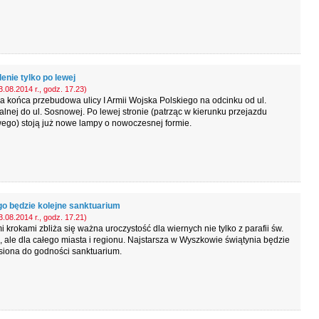
enie tylko po lewej
.08.2014 r., godz. 17.23)
 końca przebudowa ulicy I Armii Wojska Polskiego na odcinku od ul.
nej do ul. Sosnowej. Po lewej stronie (patrząc w kierunku przejazdu
ego) stoją już nowe lampy o nowoczesnej formie.
go będzie kolejne sanktuarium
.08.2014 r., godz. 17.21)
i krokami zbliża się ważna uroczystość dla wiernych nie tylko z parafii św.
, ale dla całego miasta i regionu. Najstarsza w Wyszkowie świątynia będzie
siona do godności sanktuarium.