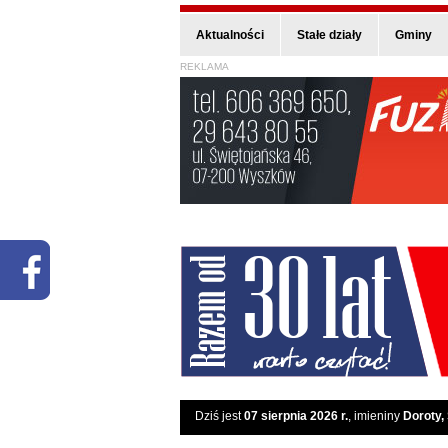
Aktualności
Stałe działy
Gminy
REKLAMA
Dziś jest
07 sierpnia 2026 r.
, imieniny
Doroty,