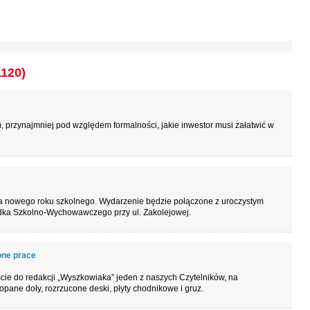
1120)
, przynajmniej pod względem formalności, jakie inwestor musi załatwić w
a nowego roku szkolnego. Wydarzenie będzie połączone z uroczystym
ka Szkolno-Wychowawczego przy ul. Zakolejowej.
one prace
ście do redakcji „Wyszkowiaka” jeden z naszych Czytelników, na
opane doły, rozrzucone deski, płyty chodnikowe i gruz.