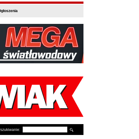
głoszenia
szukiwanie: