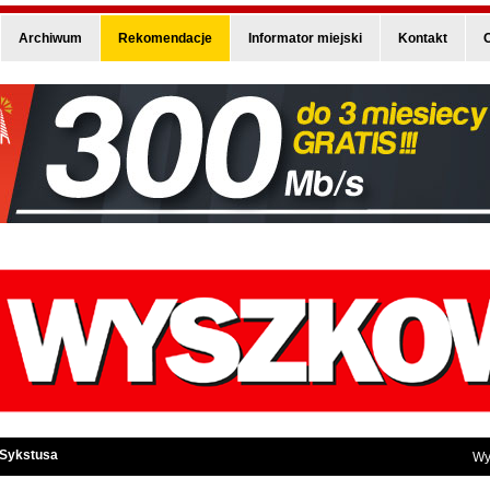
Archiwum
Rekomendacje
Informator miejski
Kontakt
O
 Sykstusa
Wy