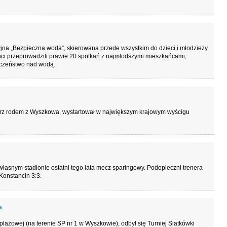
jna „Bezpieczna woda”, skierowana przede wszystkim do dzieci i młodzieży
nci przeprowadzili prawie 20 spotkań z najmłodszymi mieszkańcami,
eczeństwo nad wodą.
larz rodem z Wyszkowa, wystartował w największym krajowym wyścigu
łasnym stadionie ostatni tego lata mecz sparingowy. Podopieczni trenera
Konstancin 3:3.
a
plażowej (na terenie SP nr 1 w Wyszkowie), odbył się Turniej Siatkówki