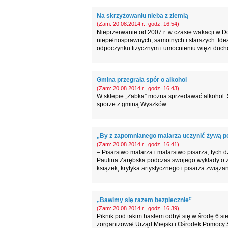
Na skrzyżowaniu nieba z ziemią
(Zam: 20.08.2014 r., godz. 16.54)
Nieprzerwanie od 2007 r. w czasie wakacji w 
niepełnosprawnych, samotnych i starszych. Ide
odpoczynku fizycznym i umocnieniu więzi duch
Gmina przegrała spór o alkohol
(Zam: 20.08.2014 r., godz. 16.43)
W sklepie „Żabka” można sprzedawać alkohol.
sporze z gminą Wyszków.
„By z zapomnianego malarza uczynić żywą p
(Zam: 20.08.2014 r., godz. 16.41)
– Pisarstwo malarza i malarstwo pisarza, tych d
Paulina Zarębska podczas swojego wykłady o życ
książek, krytyka artystycznego i pisarza związ
„Bawimy się razem bezpiecznie”
(Zam: 20.08.2014 r., godz. 16.39)
Piknik pod takim hasłem odbył się w środę 6 sie
zorganizował Urząd Miejski i Ośrodek Pomocy