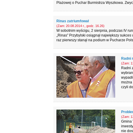
Plażowej o Puchar Burmistrza Wyszkowa. Zwyc
Rinas zatriumfował
(Zam: 20.08.2014 r., godz. 16.26)
W sobotnim wyścigu, 2 sierpnia, podczas IV r
„Rinas” Przybylski osiągnął największy sukces 
raz pierwszy stanął na podium w Pucharze Pol
Radni 
(Zam: 13
Radni z
wybrane
wypadł
można 
czyli d
Proble
(Zam: 13
Gmina 
inwesty
nie dos