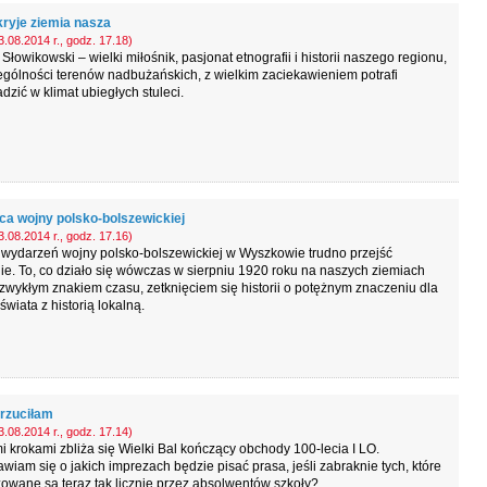
kryje ziemia nasza
.08.2014 r., godz. 17.18)
Słowikowski – wielki miłośnik, pasjonat etnografii i historii naszego regionu,
gólności terenów nadbużańskich, z wielkim zaciekawieniem potrafi
zić w klimat ubiegłych stuleci.
ca wojny polsko-bolszewickiej
.08.2014 r., godz. 17.16)
wydarzeń wojny polsko-bolszewickiej w Wyszkowie trudno przejść
ie. To, co działo się wówczas w sierpniu 1920 roku na naszych ziemiach
ezwykłym znakiem czasu, zetknięciem się historii o potężnym znaczeniu dla
świata z historią lokalną.
rzuciłam
.08.2014 r., godz. 17.14)
i krokami zbliża się Wielki Bal kończący obchody 100-lecia I LO.
wiam się o jakich imprezach będzie pisać prasa, jeśli zabraknie tych, które
owane są teraz tak licznie przez absolwentów szkoły?