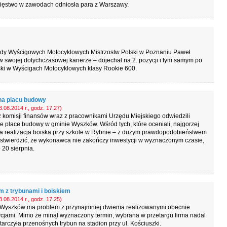
ięstwo w zawodach odniosła para z Warszawy.
undy Wyścigowych Motocyklowych Mistrzostw Polski w Poznaniu Paweł
w swojej dotychczasowej karierze – dojechał na 2. pozycji i tym samym po
ski w Wyścigach Motocyklowych klasy Rookie 600.
na placu budowy
.08.2014 r., godz. 17.27)
 komisji finansów wraz z pracownikami Urzędu Miejskiego odwiedzili
 place budowy w gminie Wyszków. Wśród tych, które oceniali, najgorzej
a realizacja boiska przy szkole w Rybnie – z dużym prawdopodobieństwem
stwierdzić, że wykonawca nie zakończy inwestycji w wyznaczonym czasie,
o 20 sierpnia.
m z trybunami i boiskiem
.08.2014 r., godz. 17.25)
Wyszków ma problem z przynajmniej dwiema realizowanymi obecnie
cjami. Mimo że minął wyznaczony termin, wybrana w przetargu firma nadal
tarczyła przenośnych trybun na stadion przy ul. Kościuszki.