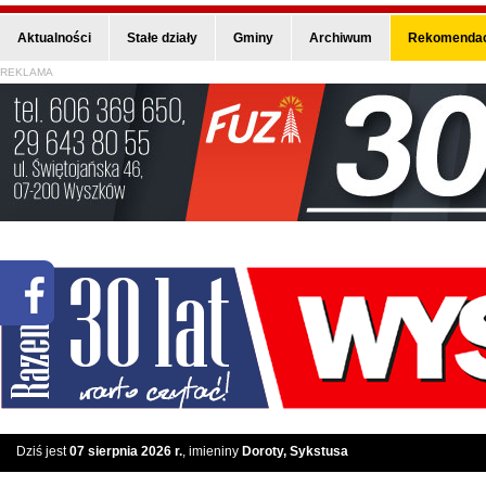
Aktualności
Stałe działy
Gminy
Archiwum
Rekomendac
REKLAMA
Dziś jest
07 sierpnia 2026 r.
, imieniny
Doroty, Sykstusa