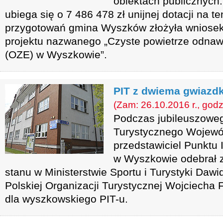
obiektach publicznych
ubiega się o 7 486 478 zł unijnej dotacji na t
przygotowań gmina Wyszków złożyła wniosek
projektu nazwanego „Czyste powietrze odnawi
(OZE) w Wyszkowie”.
PIT z dwiema gwiazd
(Zam: 26.10.2016 r., godz
Podczas jubileuszowe
Turystycznego Wojewó
przedstawiciel Punktu 
w Wyszkowie odebrał z
stanu w Ministerstwie Sportu i Turystyki Daw
Polskiej Organizacji Turystycznej Wojciecha F
dla wyszkowskiego PIT-u.