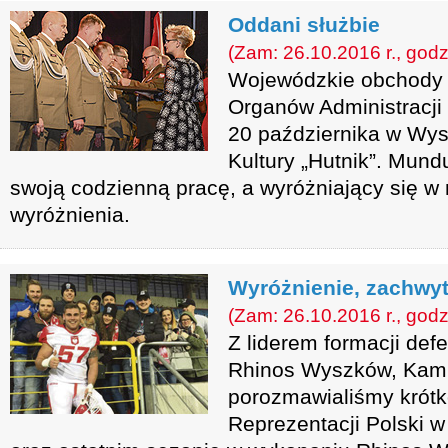
Oddani służbie
(Zam: 26.10.2016 r., godz
Wojewódzkie obchody 
Organów Administracji
20 października w Wy
Kultury „Hutnik”. Mund
swoją codzienną pracę, a wyróżniający się w n
wyróżnienia.
Wyróżnienie, zachwy
(Zam: 26.10.2016 r., godz
Z liderem formacji def
Rhinos Wyszków, Kam
porozmawialiśmy krótk
Reprezentacji Polski 