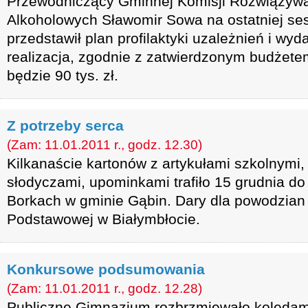
Przewodniczący Gminnej Komisji Rozwiązyw
Alkoholowych Sławomir Sowa na ostatniej se
przedstawił plan profilaktyki uzależnień i wyd
realizacja, zgodnie z zatwierdzonym budżete
będzie 90 tys. zł.
Z potrzeby serca
(Zam: 11.01.2011 r., godz. 12.30)
Kilkanaście kartonów z artykułami szkolnymi
słodyczami, upominkami trafiło 15 grudnia d
Borkach w gminie Gąbin. Dary dla powodzian
Podstawowej w Białymbłocie.
Konkursowe podsumowania
(Zam: 11.01.2011 r., godz. 12.28)
Publiczne Gimnazjum rozbrzmiewało kolędami 