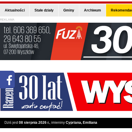
Aktualności
Stałe działy
Gminy
Archiwum
Rekomendac
REKLAMA
Dziś jest
08 sierpnia 2026 r.
, imieniny
Cypriana, Emiliana