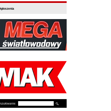
głoszenia
szukiwanie: