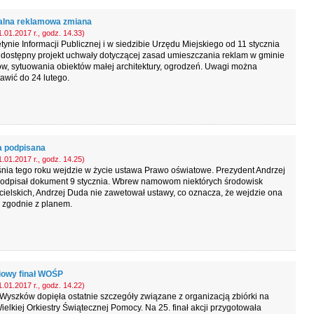
lna reklamowa zmiana
.01.2017 r., godz. 14.33)
tynie Informacji Publicznej i w siedzibie Urzędu Miejskiego od 11 stycznia
ż dostępny projekt uchwały dotyczącej zasad umieszczania reklam w gminie
w, sytuowania obiektów małej architektury, ogrodzeń. Uwagi można
awić do 24 lutego.
 podpisana
.01.2017 r., godz. 14.25)
nia tego roku wejdzie w życie ustawa Prawo oświatowe. Prezydent Andrzej
odpisał dokument 9 stycznia. Wbrew namowom niektórych środowisk
ielskich, Andrzej Duda nie zawetował ustawy, co oznacza, że wejdzie ona
 zgodnie z planem.
iowy finał WOŚP
.01.2017 r., godz. 14.22)
yszków dopięła ostatnie szczegóły związane z organizacją zbiórki na
ielkiej Orkiestry Świątecznej Pomocy. Na 25. finał akcji przygotowała