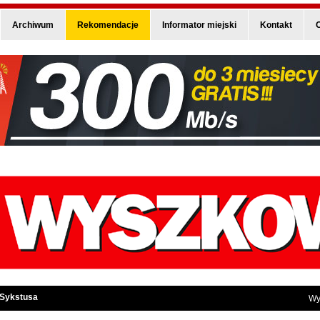
Archiwum
Rekomendacje
Informator miejski
Kontakt
O
 Sykstusa
Wy