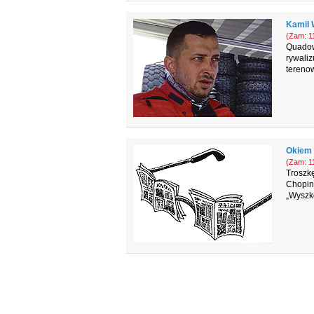
Kamil 
(Zam: 11
Quadow
rywaliz
tereno
Okiem 
(Zam: 11
Troszkę
Chopin
„Wyszko