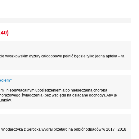
240)
ecie wyszkowskim dyżury całodobowe pełnić będzie tylko jedna apteka – ta
yciem”
ężkim i nieodwracalnym upośledzeniem albo nieuleczalną chorobą
dnorazowego świadczenia (bez względu na osiągane dochody). Aby je
runków.
 Włodarczyka z Serocka wygrał przetarg na odbiór odpadów w 2017 i 2018