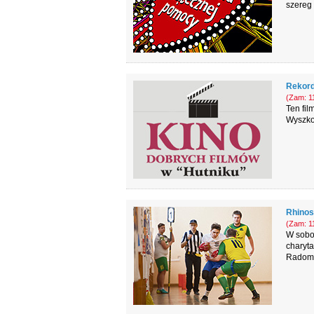
szereg 
Rekord
(Zam: 11
Ten fil
Wyszko
Rhinos
(Zam: 11
W sobot
charyt
Radom