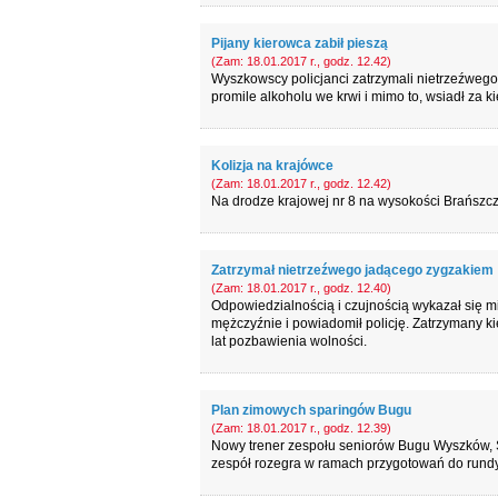
Pijany kierowca zabił pieszą
(Zam: 18.01.2017 r., godz. 12.42)
Wyszkowscy policjanci zatrzymali nietrzeźwe
promile alkoholu we krwi i mimo to, wsiadł za 
Kolizja na krajówce
(Zam: 18.01.2017 r., godz. 12.42)
Na drodze krajowej nr 8 na wysokości Brańsz
Zatrzymał nietrzeźwego jadącego zygzakiem
(Zam: 18.01.2017 r., godz. 12.40)
Odpowiedzialnością i czujnością wykazał się m
mężczyźnie i powiadomił policję. Zatrzymany k
lat pozbawienia wolności.
Plan zimowych sparingów Bugu
(Zam: 18.01.2017 r., godz. 12.39)
Nowy trener zespołu seniorów Bugu Wyszków, St
zespół rozegra w ramach przygotowań do rundy 