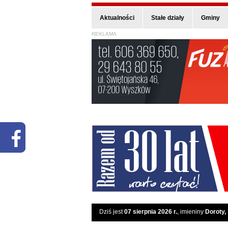
Aktualności
Stałe działy
Gminy
REKLAMA
Dziś jest
07 sierpnia 2026 r.
, imieniny
Doroty,