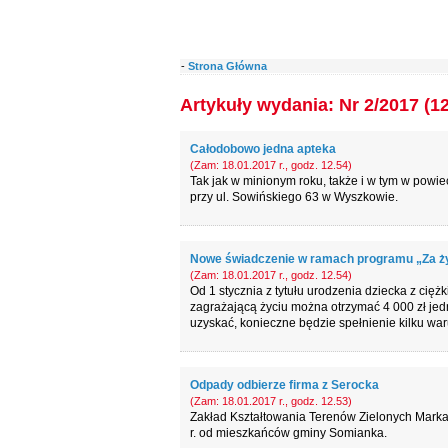
-
Strona Główna
Artykuły wydania: Nr 2/2017 (1
Całodobowo jedna apteka
(Zam: 18.01.2017 r., godz. 12.54)
Tak jak w minionym roku, także i w tym w powi
przy ul. Sowińskiego 63 w Wyszkowie.
Nowe świadczenie w ramach programu „Za ż
(Zam: 18.01.2017 r., godz. 12.54)
Od 1 stycznia z tytułu urodzenia dziecka z ci
zagrażającą życiu można otrzymać 4 000 zł je
uzyskać, konieczne będzie spełnienie kilku wa
Odpady odbierze firma z Serocka
(Zam: 18.01.2017 r., godz. 12.53)
Zakład Kształtowania Terenów Zielonych Marka
r. od mieszkańców gminy Somianka.