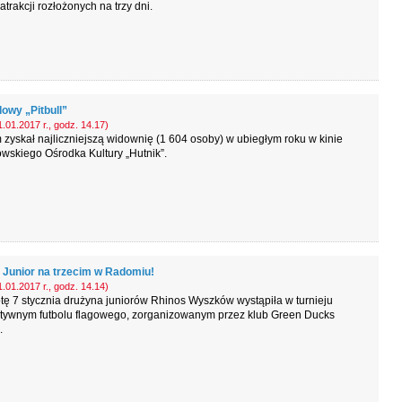
atrakcji rozłożonych na trzy dni.
owy „Pitbull”
.01.2017 r., godz. 14.17)
m zyskał najliczniejszą widownię (1 604 osoby) w ubiegłym roku w kinie
wskiego Ośrodka Kultury „Hutnik”.
 Junior na trzecim w Radomiu!
.01.2017 r., godz. 14.14)
ę 7 stycznia drużyna juniorów Rhinos Wyszków wystąpiła w turnieju
atywnym futbolu flagowego, zorganizowanym przez klub Green Ducks
.