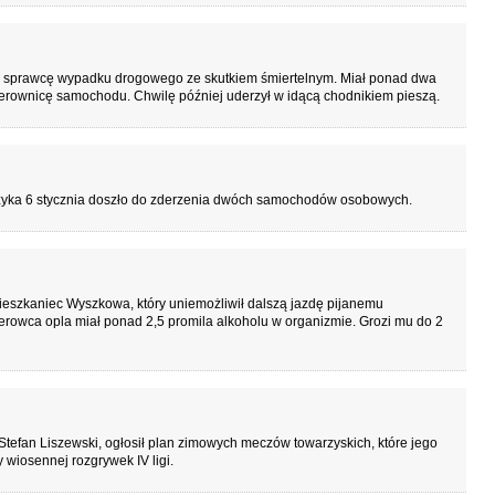
go sprawcę wypadku drogowego ze skutkiem śmiertelnym. Miał ponad dwa
kierownicę samochodu. Chwilę później uderzył w idącą chodnikiem pieszą.
czyka 6 stycznia doszło do zderzenia dwóch samochodów osobowych.
ieszkaniec Wyszkowa, który uniemożliwił dalszą jazdę pijanemu
ierowca opla miał ponad 2,5 promila alkoholu w organizmie. Grozi mu do 2
efan Liszewski, ogłosił plan zimowych meczów towarzyskich, które jego
wiosennej rozgrywek IV ligi.