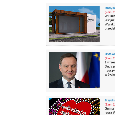
Radyka
(Zam: 11
W Biule
jest ju
Wyszkó
przedst
Ustawa
(Zam: 11
1 wrześ
Duda p
nauczyc
w życie
Trzydn
(Zam: 11
Gmina W
rzecz W