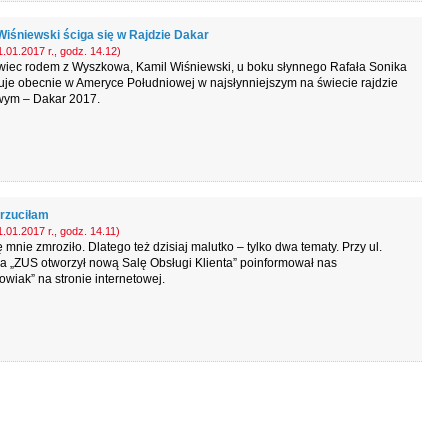
Wiśniewski ściga się w Rajdzie Dakar
.01.2017 r., godz. 14.12)
iec rodem z Wyszkowa, Kamil Wiśniewski, u boku słynnego Rafała Sonika
uje obecnie w Ameryce Południowej w najsłynniejszym na świecie rajdzie
wym – Dakar 2017.
rzuciłam
.01.2017 r., godz. 14.11)
 mnie zmroziło. Dlatego też dzisiaj malutko – tylko dwa tematy. Przy ul.
a „ZUS otworzył nową Salę Obsługi Klienta” poinformował nas
wiak” na stronie internetowej.