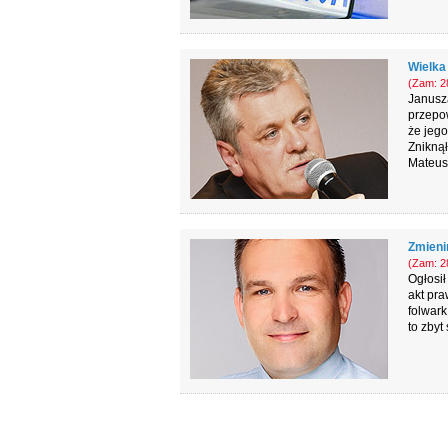
Wielka
(Zam: 28
Janusza
przepow
że jeg
Znikną
Mateusz
Zmieni
(Zam: 28
Ogłosił
akt pra
folwark
to zbyt