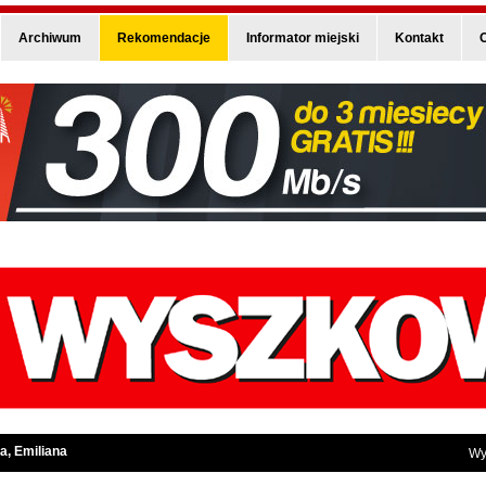
Archiwum
Rekomendacje
Informator miejski
Kontakt
O
a, Emiliana
Wy