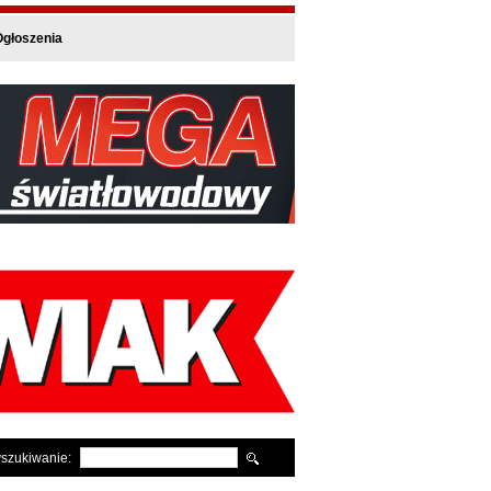
głoszenia
szukiwanie: