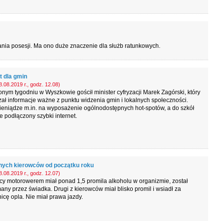
nia posesji. Ma ono duże znaczenie dla służb ratunkowych.
t dla gmin
.08.2019 r., godz. 12.08)
nym tygodniu w Wyszkowie gościł minister cyfryzacji Marek Zagórski, który
ał informacje ważne z punktu widzenia gmin i lokalnych społeczności.
ieniądze m.in. na wyposażenie ogólnodostępnych hot-spotów, a do szkół
e podłączony szybki internet.
anych kierowców od początku roku
.08.2019 r., godz. 12.07)
cy motorowerem miał ponad 1,5 promila alkoholu w organizmie, został
any przez świadka. Drugi z kierowców miał blisko promil i wsiadł za
icę opla. Nie miał prawa jazdy.