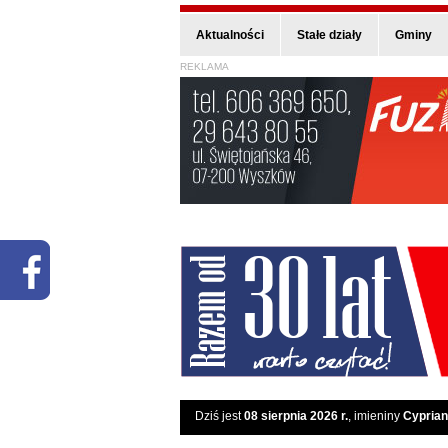
Aktualności
Stałe działy
Gminy
REKLAMA
Dziś jest
08 sierpnia 2026 r.
, imieniny
Cyprian