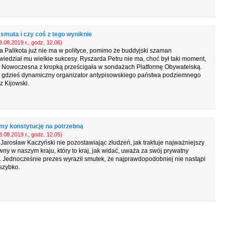
 smuta i czy coś z tego wyniknie
.08.2019 r., godz. 12.06)
 Palikota już nie ma w polityce, pomimo że buddyjski szaman
iedział mu wielkie sukcesy. Ryszarda Petru nie ma, choć był taki moment,
o Nowoczesna z kropką prześcigała w sondażach Platformę Obywatelską.
ł gdzieś dynamiczny organizator antypisowskiego państwa podziemnego
 Kijowski.
my konstytucję na potrzebną
.08.2019 r., godz. 12.05)
 Jarosław Kaczyński nie pozostawiając złudzeń, jak traktuje najważniejszy
wny w naszym kraju, który to kraj, jak widać, uważa za swój prywatny
. Jednocześnie prezes wyraził smutek, że najprawdopodobniej nie nastąpi
 szybko.