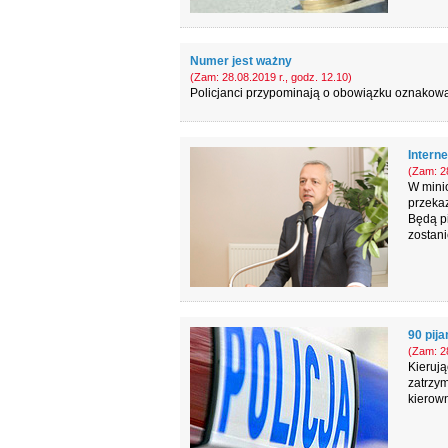
Numer jest ważny
(Zam: 28.08.2019 r., godz. 12.10)
Policjanci przypominają o obowiązku oznakowa
Interne
(Zam: 28
W minio
przekaz
Będą p
zostani
90 pij
(Zam: 28
Kierują
zatrzym
kierown