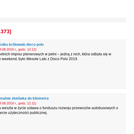
1373)
niku królowało disco polo
.08.2019 r., godz. 12.12)
etnich imprez plenerowych w pełni – jedną z nich, która odbyła się w
y weekend, było Wesołe Lato z Disco Polo 2019.
alnie złotówka do kilometra
.08.2019 r., godz. 12.11)
ca weszła w życie ustawa o funduszu rozwoju przewozów autobusowych o
erze użyteczności publicznej.