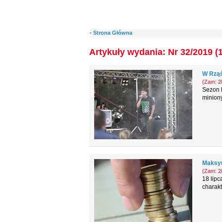
-
Strona Główna
Artykuły wydania: Nr 32/2019 (
W Rząś
(Zam: 28
Sezon l
minion
Maksym
(Zam: 28
18 lip
charakt