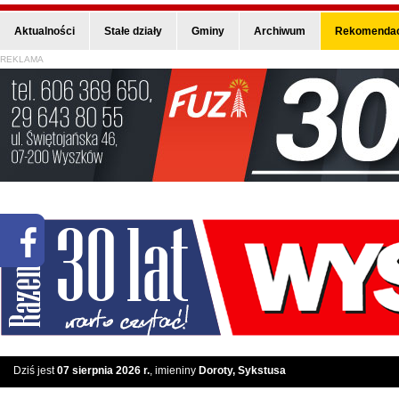
Aktualności
Stałe działy
Gminy
Archiwum
Rekomendac
REKLAMA
Dziś jest
07 sierpnia 2026 r.
, imieniny
Doroty, Sykstusa