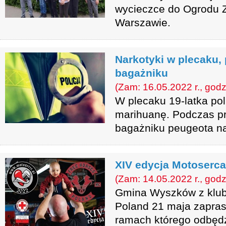
wycieczce do Ogrodu 
Warszawie.
Narkotyki w plecaku
bagażniku
(Zam: 16.05.2022 r., godz
W plecaku 19-latka poli
marihuanę. Podczas p
bagażniku peugeota natr
XIV edycja Motoserca
(Zam: 14.05.2022 r., godz
Gmina Wyszków z klu
Poland 21 maja zapras
ramach którego odbędzi