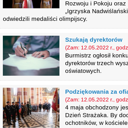
Rozwoju i Pokoju oraz 
„Igrzyska Nadwiślańs
odwiedzili medaliści olimpijscy.
Szukają dyrektorów
(Zam: 12.05.2022 r., godz
Burmistrz ogłosił konk
dyrektorów trzech wys
oświatowych.
Podziękowania za ofi
(Zam: 12.05.2022 r., godz
4 maja obchodzony je
Dzień Strażaka. By do
ochotników, w kościel