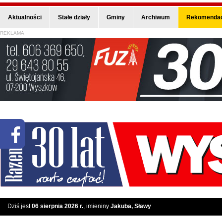
Aktualności
Stałe działy
Gminy
Archiwum
Rekomendac
REKLAMA
Dziś jest
06 sierpnia 2026 r.
, imieniny
Jakuba, Sławy