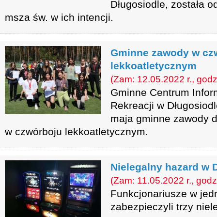
Długosiodle, została o
msza św. w ich intencji.
Gminne zawody w cz
lekkoatletycznym
(Zam: 12.05.2022 r., godz
Gminne Centrum Informa
Rekreacji w Długosiod
maja gminne zawody d
w czwórboju lekkoatletycznym.
Nielegalny hazard w 
(Zam: 11.05.2022 r., godz
Funkcjonariusze w jedn
zabezpieczyli trzy niel