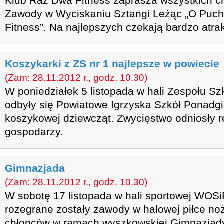
Klub Raz Dwa Fitness zaprasza wszystkich c
Zawody w Wyciskaniu Sztangi Leżąc „O Puc
Fitness”. Na najlepszych czekają bardzo atra
Koszykarki z ZS nr 1 najlepsze w powiecie
(Zam: 28.11.2012 r., godz. 10.30)
W poniedziałek 5 listopada w hali Zespołu S
odbyły się Powiatowe Igrzyska Szkół Ponadgi
koszykowej dziewcząt. Zwycięstwo odniosły r
gospodarzy.
Gimnazjada
(Zam: 28.11.2012 r., godz. 10.30)
W sobotę 17 listopada w hali sportowej WOS
rozegrane zostały zawody w halowej piłce noż
chłopców w ramach wyszkowskiej Gimnazjad