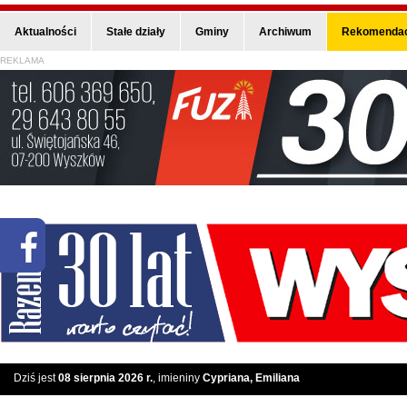
Aktualności
Stałe działy
Gminy
Archiwum
Rekomendac
REKLAMA
Dziś jest
08 sierpnia 2026 r.
, imieniny
Cypriana, Emiliana