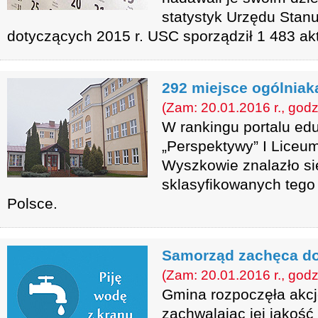
statystyk Urzędu Stan
dotyczących 2015 r. USC sporządził 1 483 ak
292 miejsce ogólniak
(Zam: 20.01.2016 r., godz
W rankingu portalu ed
„Perspektywy” I Liceu
Wyszkowie znalazło si
sklasyfikowanych tego 
Polsce.
Samorząd zachęca do
(Zam: 20.01.2016 r., godz
Gmina rozpoczęła akcj
zachwalając jej jakość