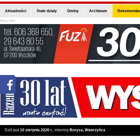
Aktualności
Stałe działy
Gminy
Archiwum
Rekomendac
REKLAMA
Dziś jest
10 sierpnia 2026 r.
, imieniny
Borysa, Wawrzyńca