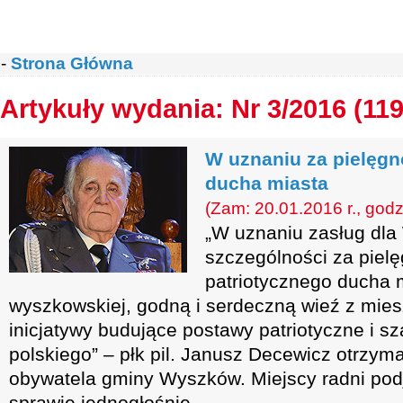
-
Strona Główna
Artykuły wydania: Nr 3/2016 (119
W uznaniu za pielęgn
ducha miasta
(Zam: 20.01.2016 r., godz
„W uznaniu zasług dl
szczególności za piel
patriotycznego ducha m
wyszkowskiej, godną i serdeczną wieź z mie
inicjatywy budujące postawy patriotyczne i s
polskiego” – płk pil. Janusz Decewicz otrzym
obywatela gminy Wyszków. Miejscy radni podj
sprawie jednogłośnie.