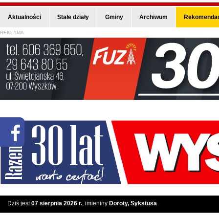
Aktualności
Stałe działy
Gminy
Archiwum
Rekomendac
REKLAMA
Dziś jest
07 sierpnia 2026 r.
, imieniny
Doroty, Sykstusa