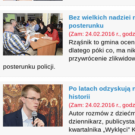
Bez wielkich nadziei
posterunku
(Zam: 24.02.2016 r., godz
Rząśnik to gmina ocen
dlatego póki co, ma ni
przywrócenie zlikwidow
posterunku policji.
Po latach odzyskują 
historii
(Zam: 24.02.2016 r., godz
Autor rozmów z dziećm
dziennikarz, publicyst
kwartalnika „Wyklęci” K