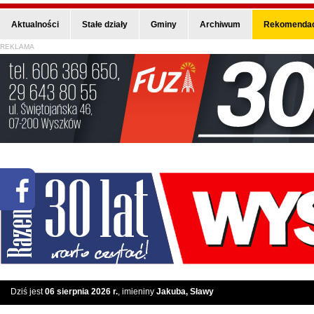
Aktualności
Stałe działy
Gminy
Archiwum
Rekomendac
REKLAMA
Dziś jest
06 sierpnia 2026 r.
, imieniny
Jakuba, Sławy