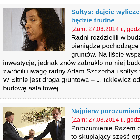
Sołtys: dajcie wylicze
będzie trudne
(Zam: 27.08.2014 r., godz
Radni rozdzielili w bu
pieniądze pochodzące
gruntów. Na liście wspa
inwestycje, jednak znów zabrakło na niej budo
zwrócili uwagę radny Adam Szczerba i sołtys 
W Sitnie jest droga gruntowa – J. Ickiewicz od
budowę asfaltowej.
Najpierw porozumieni
(Zam: 27.08.2014 r., godz
Porozumienie Razem d
to skupiający sześć or