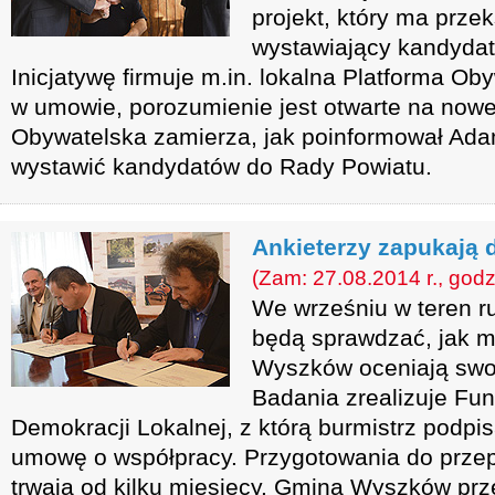
projekt, który ma przek
wystawiający kandydat
Inicjatywę firmuje m.in. lokalna Platforma Ob
w umowie, porozumienie jest otwarte na nowe
Obywatelska zamierza, jak poinformował Ada
wystawić kandydatów do Rady Powiatu.
Ankieterzy zapukają 
(Zam: 27.08.2014 r., godz
We wrześniu w teren ru
będą sprawdzać, jak 
Wyszków oceniają swoj
Badania zrealizuje Fu
Demokracji Lokalnej, z którą burmistrz podpi
umowę o współpracy. Przygotowania do prze
trwają od kilku miesięcy. Gmina Wyszków pr