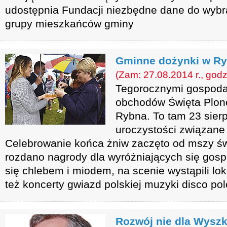
udostępnia Fundacji niezbędne dane do wybr
grupy mieszkańców gminy
Gminne dożynki w Ry
(Zam: 27.08.2014 r., godz
Tegorocznymi gospod
obchodów Święta Plon
Rybna. To tam 23 sierp
uroczystości związane
Celebrowanie końca żniw zaczęto od mszy świ
rozdano nagrody dla wyróżniających się gospo
się chlebem i miodem, na scenie wystąpili loka
też koncerty gwiazd polskiej muzyki disco pol
Rozwój nie dla Wysz