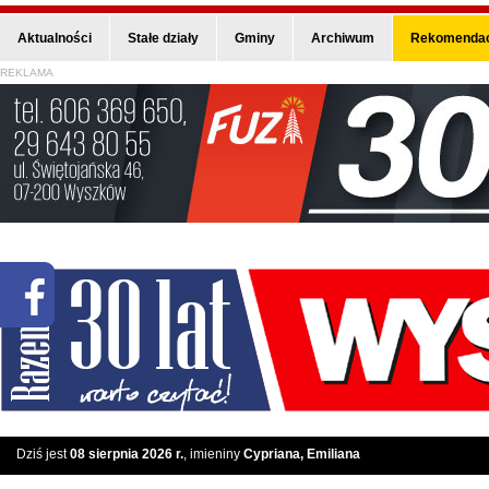
Aktualności
Stałe działy
Gminy
Archiwum
Rekomendac
REKLAMA
Dziś jest
08 sierpnia 2026 r.
, imieniny
Cypriana, Emiliana