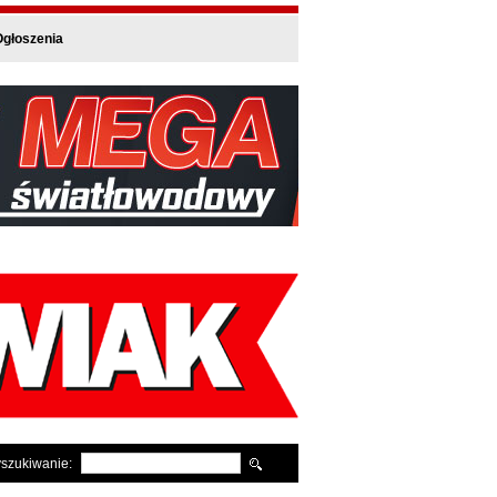
głoszenia
szukiwanie: