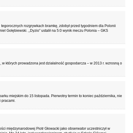
ch tegorocznych rozgrywkach bramkę, zdobył przed tygodniem dla Polonii
l Gołębiewski. ,,Dyzio” ustalił na 5:0 wynik meczu Polonia – GKS
, w których prowadzona jest działalność gospodarcza – w 2013 r. wzrosną o
rku miejskim do 15 listopada. Pierwotny termin to koniec października, nie
i pracami.
ości międzynarodowej Piotr Głowacki jako obserwator uczestniczył w