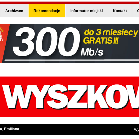
Archiwum
Rekomendacje
Informator miejski
Kontakt
O
a, Emiliana
Wy