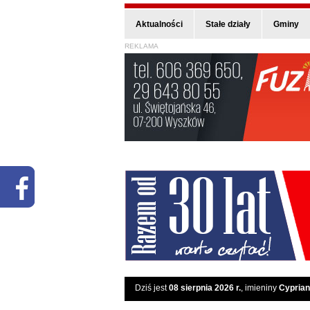
Aktualności
Stałe działy
Gminy
REKLAMA
Dziś jest
08 sierpnia 2026 r.
, imieniny
Cyprian