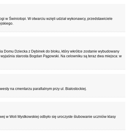
 w Świniotopi. W otwarciu wzięli udział wykonawcy, przedstawiciele
jskiego.
ia Domu Dziecka z Dębinek do bloku, który wkrótce zostanie wybudowany
– wyjaśnia starosta Bogdan Pągowski. Na celowniku są teraz dwa miejsca: w
esty na cmentarzu parafialnym przy ul. Białostockiej.
ej w Woli Mystkowskiej odbyło się uroczyste ślubowanie uczniów klasy