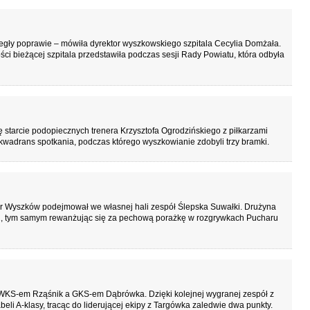
egły poprawie – mówiła dyrektor wyszkowskiego szpitala Cecylia Domżała.
ci bieżącej szpitala przedstawiła podczas sesji Rady Powiatu, która odbyła
starcie podopiecznych trenera Krzysztofa Ogrodzińskiego z piłkarzami
 kwadrans spotkania, podczas którego wyszkowianie zdobyli trzy bramki.
mper Wyszków podejmował we własnej hali zespół Ślepska Suwałki. Drużyna
:1, tym samym rewanżując się za pechową porażkę w rozgrywkach Pucharu
 WKS-em Rząśnik a GKS-em Dąbrówka. Dzięki kolejnej wygranej zespół z
eli A-klasy, tracąc do liderującej ekipy z Targówka zaledwie dwa punkty.