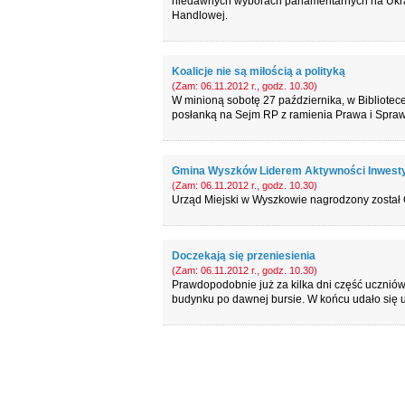
niedawnych wyborach parlamentarnych na Ukrai
Handlowej.
Koalicje nie są miłością a polityką
(Zam: 06.11.2012 r., godz. 10.30)
W minioną sobotę 27 października, w Bibliotece
posłanką na Sejm RP z ramienia Prawa i Spraw
Gmina Wyszków Liderem Aktywności Inwesty
(Zam: 06.11.2012 r., godz. 10.30)
Urząd Miejski w Wyszkowie nagrodzony został C
Doczekają się przeniesienia
(Zam: 06.11.2012 r., godz. 10.30)
Prawdopodobnie już za kilka dni część uczni
budynku po dawnej bursie. W końcu udało się 