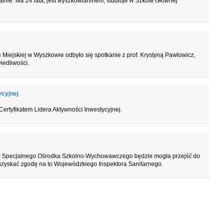
nie. Ma 24 lata, jest wyszkowianinem, studiuje w Szkole Głównej
 Miejskiej w Wyszkowie odbyło się spotkanie z prof. Krystyną Pawłowicz,
iedliwości.
cyjnej
ertyfikatem Lidera Aktywności Inwestycyjnej.
ów Specjalnego Ośrodka Szkolno-Wychowawczego będzie mogła przejść do
uzyskać zgodę na to Wojewódzkiego Inspektora Sanitarnego.