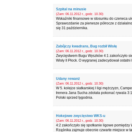
Szpital na minusie
(Zam: 06.11.2012 r., godz. 10.30)
Wskaźniki finansowe w stosunku do czerwca ul
Sprawozdanie za pierwsze półrocze z działalnoś
się 31 października.
Zabójczy kwadrans, Bug rozbił Wisłę
(Zam: 06.11.2012 r., godz. 10.30)
Zwycięstwem Bugu Wyszków 4:1 zakończyło się 
Wisły II Płock. O wygranej zadecydował ostatni
Udany rewanż
(Zam: 06.11.2012 r., godz. 10.30)
W 5. kolejce siatkarskiej I ligi mężczyzn, Ca
trenera Jana Sucha zdołała pokonać rywala 3
Polski sprzed tygodnia.
Hokejowe zwycięstwo WKS-u
(Zam: 06.11.2012 r., godz. 10.30)
4:2 zakończyło się spotkanie ligowe pomiędzy
Rząśnika zajmuje obecnie czwarte miejsce w tab