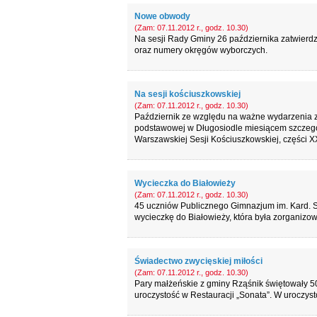
Nowe obwody
(Zam: 07.11.2012 r., godz. 10.30)
Na sesji Rady Gminy 26 października zatwierd
oraz numery okręgów wyborczych.
Na sesji kościuszkowskiej
(Zam: 07.11.2012 r., godz. 10.30)
Październik ze względu na ważne wydarzenia zw
podstawowej w Długosiodle miesiącem szczegól
Warszawskiej Sesji Kościuszkowskiej, części
Wycieczka do Białowieży
(Zam: 07.11.2012 r., godz. 10.30)
45 uczniów Publicznego Gimnazjum im. Kard. S
wycieczkę do Białowieży, która była zorganiz
Świadectwo zwycięskiej miłości
(Zam: 07.11.2012 r., godz. 10.30)
Pary małżeńskie z gminy Rząśnik świętowały 50.
uroczystość w Restauracji „Sonata”. W uroczys