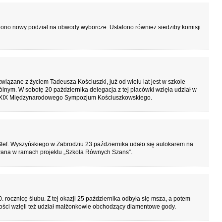
zono nowy podział na obwody wyborcze. Ustalono również siedziby komisji
iązane z życiem Tadeusza Kościuszki, już od wielu lat jest w szkole
nym. W sobotę 20 października delegacja z tej placówki wzięła udział w
 XXIX Międzynarodowego Sympozjum Kościuszkowskiego.
tef. Wyszyńskiego w Zabrodziu 23 października udało się autokarem na
owana w ramach projektu „Szkoła Równych Szans”.
 rocznicę ślubu. Z tej okazji 25 października odbyła się msza, a potem
tości wzięli też udział małżonkowie obchodzący diamentowe gody.