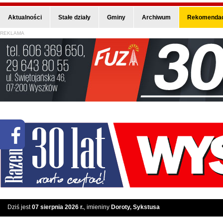
Aktualności
Stałe działy
Gminy
Archiwum
Rekomendac
REKLAMA
Dziś jest
07 sierpnia 2026 r.
, imieniny
Doroty, Sykstusa