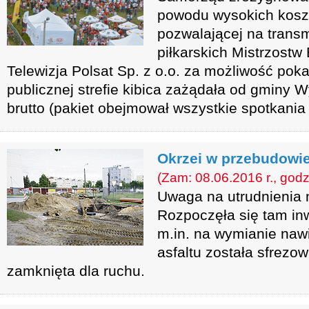
powodu wysokich koszt
pozwalającej na tran
piłkarskich Mistrzostw
Telewizja Polsat Sp. z o.o. za możliwość po
publicznej strefie kibica zażądała od gminy 
brutto (pakiet obejmował wszystkie spotkani
Okrzei w przebudowi
(Zam: 08.06.2016 r., godz
Uwaga na utrudnienia n
Rozpoczęła się tam inw
m.in. na wymianie nawi
asfaltu została sfrezo
zamknięta dla ruchu.