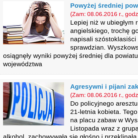
Powyżej średniej pow
(Zam: 08.06.2016 r., godz
Lepiej niż w ubiegłym r
angielskiego, trochę g
napisali szóstoklasiś
sprawdzian. Wyszkows
osiągnęły wyniki powyżej średniej dla powiatu 
województwa
Agresywni i pijani za
(Zam: 08.06.2016 r., godz
Do policyjnego aresztu 
21-letnia kobieta. Teg
na placu zabaw w Wysz
Listopada wraz z grup
alkohol, zachowywała się głośno i przeklinała