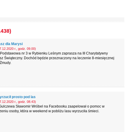
1438)
sz dla Marysi
.12.2020 r., godz. 09.00)
 Podstawowa nr 3 w Rybienku Leśnym zaprasza na III Charytatywny
sz Świąteczny. Dochód będzie przeznaczony na leczenie 8-miesięcznej
 Żmudy.
rzucił prosto pod las
.12.2020 r., godz. 08.43)
 Gulczewa Sławomir Wróbel na Facebooku zaapelował o pomoc w
eniu osoby, która w weekend w pobliżu lasu wyrzuciła śmieci.