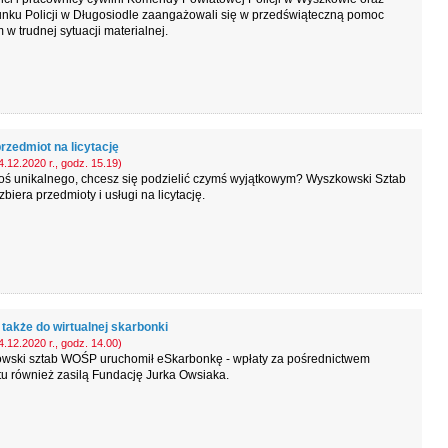
unku Policji w Długosiodle zaangażowali się w przedświąteczną pomoc
w trudnej sytuacji materialnej.
rzedmiot na licytację
.12.2020 r., godz. 15.19)
oś unikalnego, chcesz się podzielić czymś wyjątkowym? Wyszkowski Sztab
iera przedmioty i usługi na licytację.
także do wirtualnej skarbonki
.12.2020 r., godz. 14.00)
wski sztab WOŚP uruchomił eSkarbonkę - wpłaty za pośrednictwem
tu również zasilą Fundację Jurka Owsiaka.