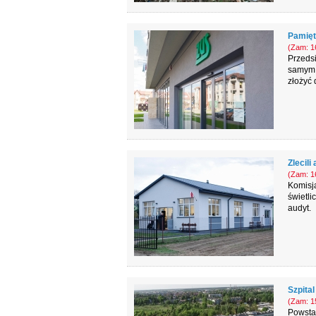
Pamięta
(Zam: 16
Przedsi
samym z
złożyć 
Zlecili
(Zam: 16
Komisj
świetl
audyt.
Szpital
(Zam: 15
Powstał