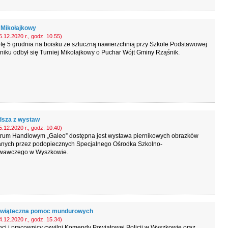
j Mikołajkowy
.12.2020 r., godz. 10.55)
tę 5 grudnia na boisku ze sztuczną nawierzchnią przy Szkole Podstawowej
iku odbył się Turniej Mikołajkowy o Puchar Wójt Gminy Rząśnik.
dsza z wystaw
.12.2020 r., godz. 10.40)
rum Handlowym „Galeo” dostępna jest wystawa piernikowych obrazków
nych przez podopiecznych Specjalnego Ośrodka Szkolno-
awczego w Wyszkowie.
świąteczna pomoc mundurowych
.12.2020 r., godz. 15.34)
nci i pracownicy cywilni Komendy Powiatowej Policji w Wyszkowie oraz