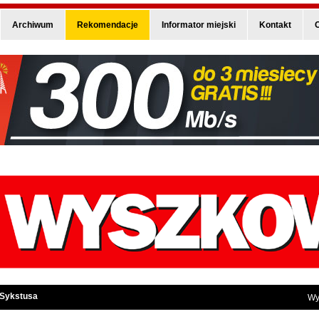
Archiwum
Rekomendacje
Informator miejski
Kontakt
O
 Sykstusa
Wy