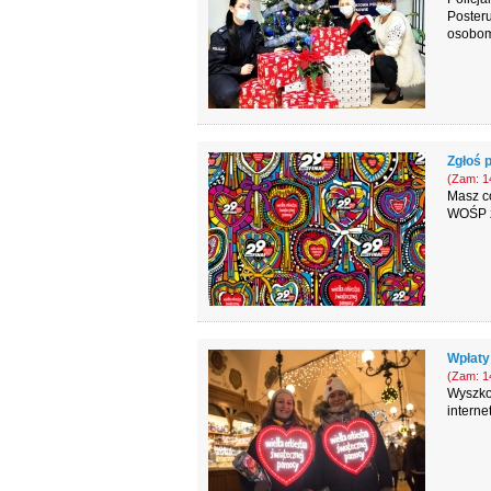
Poster
osobom 
Zgłoś p
(Zam: 14
Masz c
WOŚP zb
Wpłaty 
(Zam: 14
Wyszko
interne