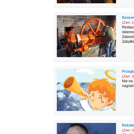
Remont
(Zam: 14
Restaur
okienne
Zabrod
Zabytk
Przeglą
(Zam: 10
Nie na 
nagrań 
Rekole
(Zam: 10