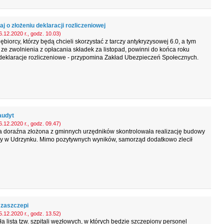
j o złożeniu deklaracji rozliczeniowej
.12.2020 r., godz. 10.03)
ębiorcy, którzy będą chcieli skorzystać z tarczy antykryzysowej 6.0, a tym
e zwolnienia z opłacania składek za listopad, powinni do końca roku
deklaracje rozliczeniowe - przypomina Zakład Ubezpieczeń Społecznych.
 audyt
.12.2020 r., godz. 09.47)
a doraźna złożona z gminnych urzędników skontrolowała realizację budowy
icy w Udrzynku. Mimo pozytywnych wyników, samorząd dodatkowo zlecił
 zaszczepi
.12.2020 r., godz. 13.52)
a lista tzw. szpitali węzłowych, w których będzie szczepiony personel