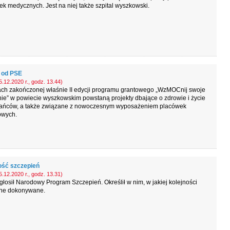
k medycznych. Jest na niej także szpital wyszkowski.
 od PSE
.12.2020 r., godz. 13.44)
ch zakończonej właśnie II edycji programu grantowego „WzMOCnij swoje
ie” w powiecie wyszkowskim powstaną projekty dbające o zdrowie i życie
ańców, a także związane z nowoczesnym wyposażeniem placówek
owych.
ość szczepień
.12.2020 r., godz. 13.31)
łosił Narodowy Program Szczepień. Określił w nim, w jakiej kolejności
ne dokonywane.