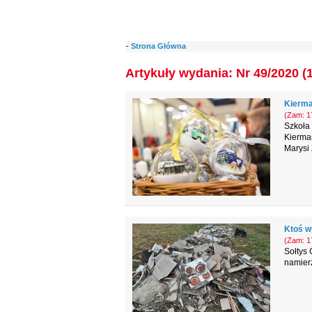
-
Strona Główna
Artykuły wydania: Nr 49/2020 (
Kierma
(Zam: 17
Szkoła
Kierma
Marysi
Ktoś wy
(Zam: 17
Sołtys
namierz