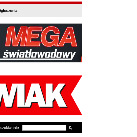
głoszenia
szukiwanie: