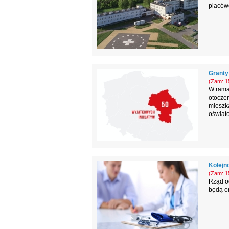
placówe
Granty
(Zam: 15
W rama
otoczen
mieszk
oświat
Kolejn
(Zam: 15
Rząd og
będą o