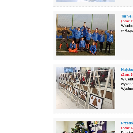
Turnie
(Zam: 15
W sobo
w Rząśn
Najsło
(Zam: 15
W Cent
wykona
Wychow
Przed
(Zam: 14
Policja