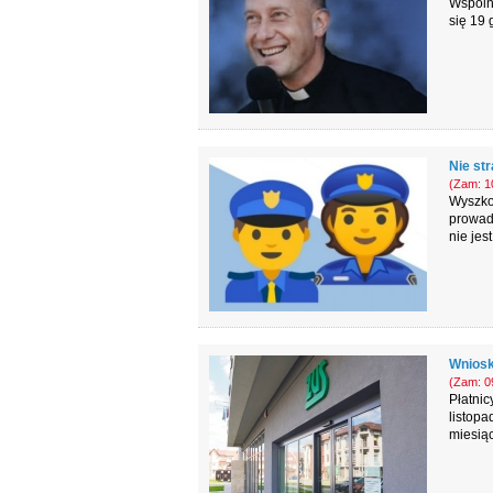
Wspólno
się 19 
Nie st
(Zam: 10
Wyszko
prowadz
nie je
Wniosk
(Zam: 09
Płatnic
listopa
miesiąc