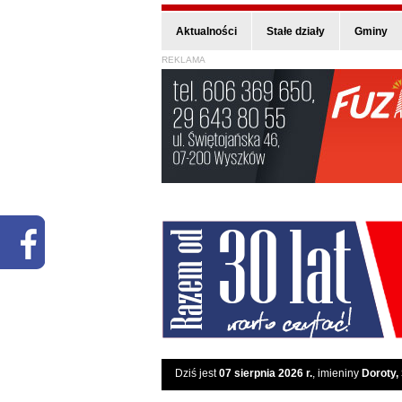
Aktualności
Stałe działy
Gminy
REKLAMA
Dziś jest
07 sierpnia 2026 r.
, imieniny
Doroty,