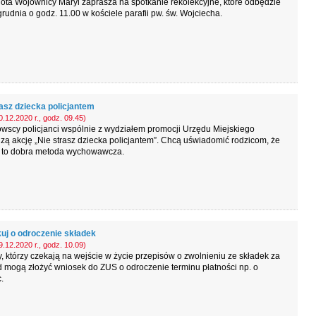
ta Wojownicy Maryi zaprasza na spotkanie rekolekcyjne, które odbędzie
grudnia o godz. 11.00 w kościele parafii pw. św. Wojciecha.
rasz dziecka policjantem
.12.2020 r., godz. 09.45)
wscy policjanci wspólnie z wydziałem promocji Urzędu Miejskiego
ą akcję „Nie strasz dziecka policjantem”. Chcą uświadomić rodzicom, że
st to dobra metoda wychowawcza.
uj o odroczenie składek
.12.2020 r., godz. 10.09)
y, którzy czekają na wejście w życie przepisów o zwolnieniu ze składek za
d mogą złożyć wniosek do ZUS o odroczenie terminu płatności np. o
.