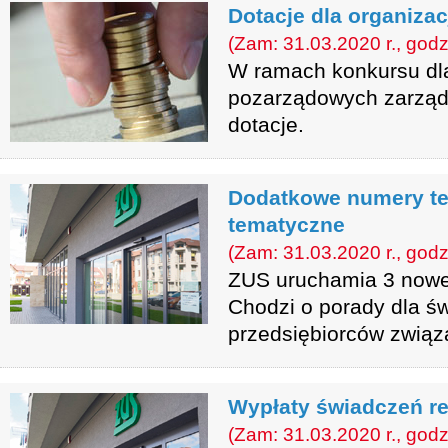
Dotacje dla organizac
(Zam: 31.03.2020 r., godz
W ramach konkursu dla
pozarządowych zarząd
dotacje.
Dodatkowe numery tel
tematyczne
(Zam: 31.03.2020 r., godz
ZUS uruchamia 3 nowe 
Chodzi o porady dla ś
przedsiębiorców związ
Wypłaty świadczeń re
(Zam: 31.03.2020 r., godz