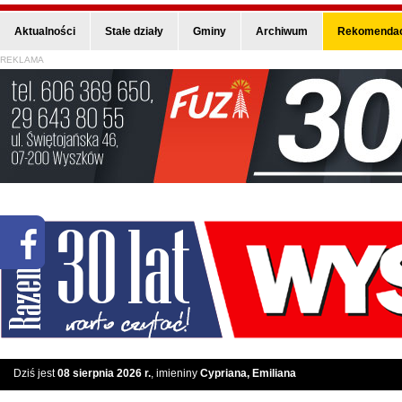
Aktualności
Stałe działy
Gminy
Archiwum
Rekomendac
REKLAMA
Dziś jest
08 sierpnia 2026 r.
, imieniny
Cypriana, Emiliana