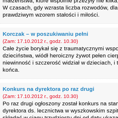
małżeństwa, które wspólnie przeżyły nie kilka, 
W czasach, gdy wzrasta liczba rozwodów, dl
prawdziwym wzorem stałości i miłości.
Korczak – w poszukiwaniu pełni
(Zam: 17.10.2012 r., godz. 10.30)
Całe życie borykał się z traumatycznymi wsp
dzieciństwa, wiódł heroiczny żywot pełen cie
niewinność i szczerość widział w dzieciach, i 
końca.
Konkurs na dyrektora po raz drugi
(Zam: 17.10.2012 r., godz. 10.30)
Po raz drugi ogłoszony został konkurs na st
dyrektora ds. lecznictwa w wyszkowskim szpi
składać w ciągu trzydziestu dni od daty ukazani