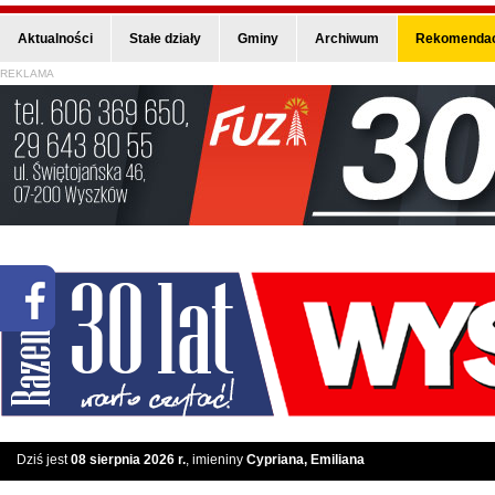
Aktualności
Stałe działy
Gminy
Archiwum
Rekomendac
REKLAMA
Dziś jest
08 sierpnia 2026 r.
, imieniny
Cypriana, Emiliana