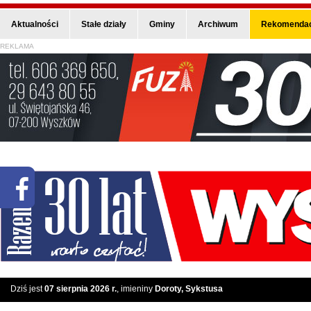
Aktualności
Stałe działy
Gminy
Archiwum
Rekomendac
REKLAMA
Dziś jest
07 sierpnia 2026 r.
, imieniny
Doroty, Sykstusa