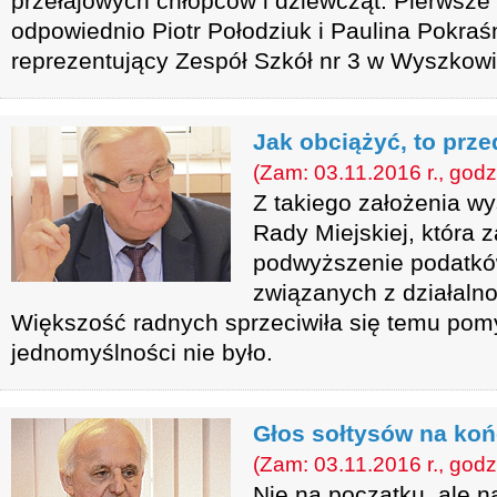
przełajowych chłopców i dziewcząt. Pierwsze
odpowiednio Piotr Połodziuk i Paulina Pokraś
reprezentujący Zespół Szkół nr 3 w Wyszkowi
Jak obciążyć, to prz
(Zam: 03.11.2016 r., godz
Z takiego założenia wy
Rady Miejskiej, która
podwyższenie podatkó
związanych z działaln
Większość radnych sprzeciwiła się temu pom
jednomyślności nie było.
Głos sołtysów na ko
(Zam: 03.11.2016 r., godz
Nie na początku, ale n