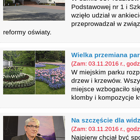
Podstawowej nr 1 i Sz
wzięło udział w ankieci
przeprowadzał w zwią
reformy oświaty.
Wielka przemiana pa
(Zam: 03.11.2016 r., godz
W miejskim parku rozpo
drzew i krzewów. Wszys
miejsce wzbogaciło si
klomby i kompozycje k
Na szczęście dla wid
(Zam: 03.11.2016 r., godz
Najpierw chciał być s