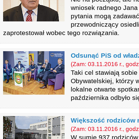
wniosek radnego Jana 
pytania mogą zadawać m
przewodniczący osiedl
zaprotestował wobec tego rozwiązania.
Odsunąć PiS od wład
(Zam: 03.11.2016 r., godz
Taki cel stawiają sobie
Obywatelskiej, którzy 
lokalne otwarte spotka
października odbyło s
Większość rodziców n
(Zam: 03.11.2016 r., godz
W sumie 937 rodziców