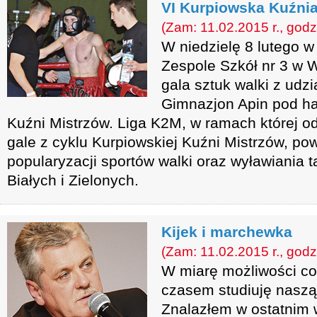
VI Kurpiowska Kuźnia
(Zam: 11.02.2015 r., godz
W niedzielę 8 lutego w 
Zespole Szkół nr 3 w 
gala sztuk walki z ud
Gimnazjon Apin pod ha
Kuźni Mistrzów. Liga K2M, w ramach której od
gale z cyklu Kurpiowskiej Kuźni Mistrzów, po
popularyzacji sportów walki oraz wyławiania t
Białych i Zielonych.
Kijek i marchewka
(Zam: 11.02.2015 r., godz
W miarę możliwości co
czasem studiuję naszą
Znalazłem w ostatnim