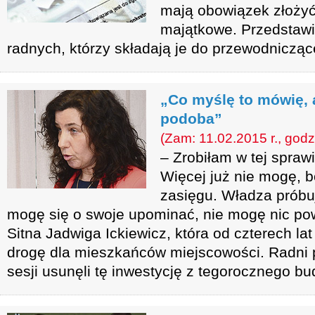
mają obowiązek złoży
majątkowe. Przedstaw
radnych, którzy składają je do przewodniczą
„Co myślę to mówię, a
podoba”
(Zam: 11.02.2015 r., godz
– Zrobiłam w tej sprawi
Więcej już nie mogę, b
zasięgu. Władza próbu
mogę się o swoje upominać, nie mogę nic pow
Sitna Jadwiga Ickiewicz, która od czterech la
drogę dla mieszkańców miejscowości. Radni 
sesji usunęli tę inwestycję z tegorocznego bu