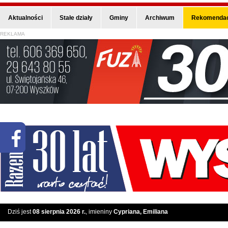
Aktualności
Stałe działy
Gminy
Archiwum
Rekomendac
REKLAMA
Dziś jest
08 sierpnia 2026 r.
, imieniny
Cypriana, Emiliana