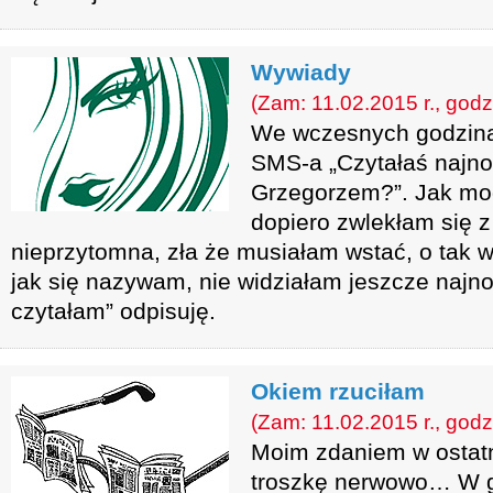
Wywiady
(Zam: 11.02.2015 r., godz
We wczesnych godzina
SMS-a „Czytałaś najn
Grzegorzem?”. Jak mo
dopiero zwlekłam się 
nieprzytomna, zła że musiałam wstać, o tak 
jak się nazywam, nie widziałam jeszcze najno
czytałam” odpisuję.
Okiem rzuciłam
(Zam: 11.02.2015 r., godz
Moim zdaniem w ostatn
troszkę nerwowo… W g