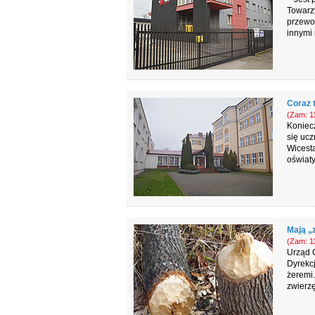
Towarz
przewod
innymi
Coraz 
(Zam: 11
Koniec
się ucz
Wicesta
oświat
Mają „
(Zam: 11
Urząd 
Dyrekcj
żeremi.
zwierzę