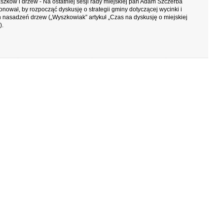
szków i drzew - Na ostatniej sesji rady miejskiej pan Adam Szczerba
nował, by rozpocząć dyskusję o strategii gminy dotyczącej wycinki i
nasadzeń drzew („Wyszkowiak” artykuł „Czas na dyskusję o miejskiej
).