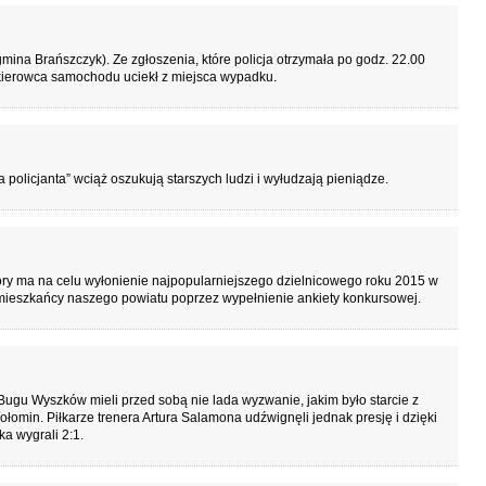
mina Brańszczyk). Ze zgłoszenia, które policja otrzymała po godz. 22.00
 kierowca samochodu uciekł z miejsca wypadku.
policjanta” wciąż oszukują starszych ludzi i wyłudzają pieniądze.
który ma na celu wyłonienie najpopularniejszego dzielnicowego roku 2015 w
eszkańcy naszego powiatu poprzez wypełnienie ankiety konkursowej.
ugu Wyszków mieli przed sobą nie lada wyzwanie, jakim było starcie z
ołomin. Piłkarze trenera Artura Salamona udźwignęli jednak presję i dzięki
a wygrali 2:1.