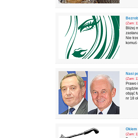
Bezrob
(Zam: 11
Bliżej 
zastana
Nie trz
komuś c
Nasi p
(Zam: 11
Prawo i
rządzi
objąć f
nr 18 o
Okiem 
(Zam: 11