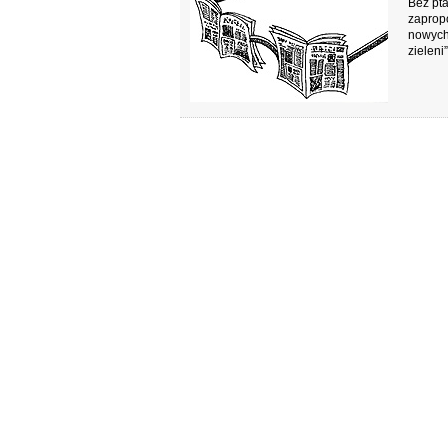
Bez pta
zapropo
nowych 
zieleni”