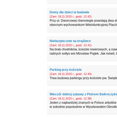
Domy dla dzieci w budowie
(Zam: 18.11.2015 r., godz. 12.42)
Przy ul. Dworcowej równolegle powstają dwa dom
obecnym wychowankom Wielofunkcyjnej Placó
Niebezpiecznie na krajówce
(Zam: 18.11.2015 r., godz. 12.41)
Na brak chodników, ścieżek rowerowych, a naw
radnych sołtys wsi Mirosław Piątek. Jak mówił, 
Parking przy kościele
(Zam: 18.11.2015 r., godz. 12.40)
Trwa budowa parkingu przy kościele pw. Świętej
Wieczór dobrej zabawy z Piotrem Bałtroczyk
(Zam: 18.11.2015 r., godz. 12.38)
Jeden z najbardziej znanych w Polsce artystó
w sobotnie popołudnie w Wyszkowskim Ośrodku 