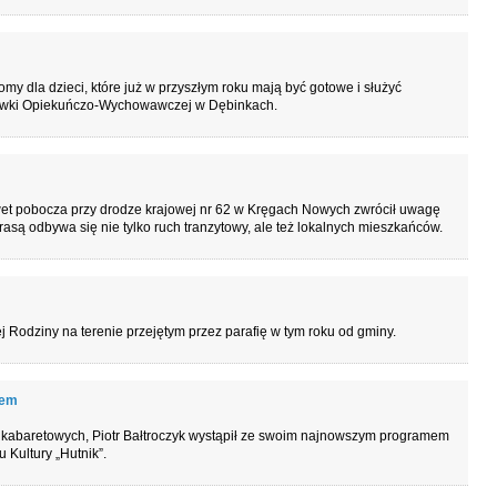
y dla dzieci, które już w przyszłym roku mają być gotowe i służyć
wki Opiekuńczo-Wychowawczej w Dębinkach.
et pobocza przy drodze krajowej nr 62 w Kręgach Nowych zwrócił uwagę
trasą odbywa się nie tylko ruch tranzytowy, ale też lokalnych mieszkańców.
 Rodziny na terenie przejętym przez parafię w tym roku od gminy.
iem
w kabaretowych, Piotr Bałtroczyk wystąpił ze swoim najnowszym programem
Kultury „Hutnik”.