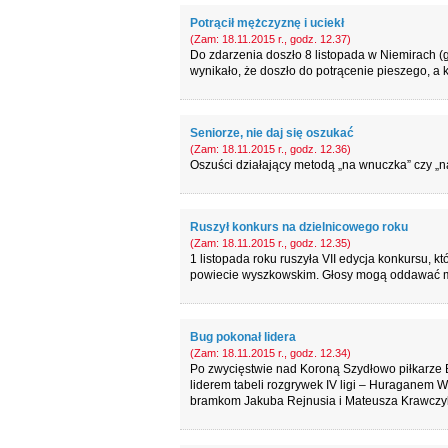
Potrącił mężczyznę i uciekł
(Zam: 18.11.2015 r., godz. 12.37)
Do zdarzenia doszło 8 listopada w Niemirach (g
wynikało, że doszło do potrącenie pieszego, a
Seniorze, nie daj się oszukać
(Zam: 18.11.2015 r., godz. 12.36)
Oszuści działający metodą „na wnuczka” czy „na 
Ruszył konkurs na dzielnicowego roku
(Zam: 18.11.2015 r., godz. 12.35)
1 listopada roku ruszyła VII edycja konkursu, 
powiecie wyszkowskim. Głosy mogą oddawać mi
Bug pokonał lidera
(Zam: 18.11.2015 r., godz. 12.34)
Po zwycięstwie nad Koroną Szydłowo piłkarze B
liderem tabeli rozgrywek IV ligi – Huraganem W
bramkom Jakuba Rejnusia i Mateusza Krawczyk