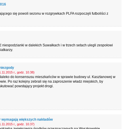
2016
ającego się powoli sezonu w rozgrywkach PLFA rozpoczęli futboliści z
 niespodzianki w dalekich Suwałkach i w trzech setach ulegli zespołowi
iatkarzy.
niezgody
.11.2015 r., godz. 10.38)
daleko do konsensusu mieszkańców w sprawie budowy ul. Kasztanowej w
ie. Po raz kolejny zebrali się na zaproszenie władz miejskich, by
kutować powstający projekt drogi.
 wymagają większych nakładów
.11.2015 r., godz. 10.37)
 potrzeba zwiększenia środków przeznaczanych na Wyszkowskie