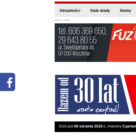
Aktualności
Stałe działy
Gminy
REKLAMA
Dziś jest
08 sierpnia 2026 r.
, imieniny
Cyprian