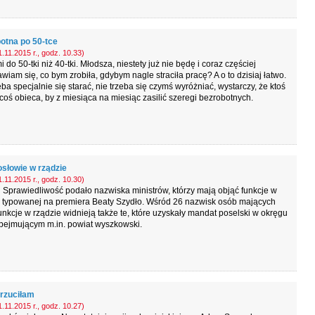
otna po 50-tce
.11.2015 r., godz. 10.33)
mi do 50-tki niż 40-tki. Młodsza, niestety już nie będę i coraz częściej
wiam się, co bym zrobiła, gdybym nagle straciła pracę? A o to dzisiaj łatwo.
eba specjalnie się starać, nie trzeba się czymś wyróżniać, wystarczy, że ktoś
oś obieca, by z miesiąca na miesiąc zasilić szeregi bezrobotnych.
osłowie w rządzie
.11.2015 r., godz. 10.30)
 Sprawiedliwość podało nazwiska ministrów, którzy mają objąć funkcje w
e typowanej na premiera Beaty Szydło. Wśród 26 nazwisk osób mających
unkcje w rządzie widnieją także te, które uzyskały mandat poselski w okręgu
bejmującym m.in. powiat wyszkowski.
rzuciłam
.11.2015 r., godz. 10.27)