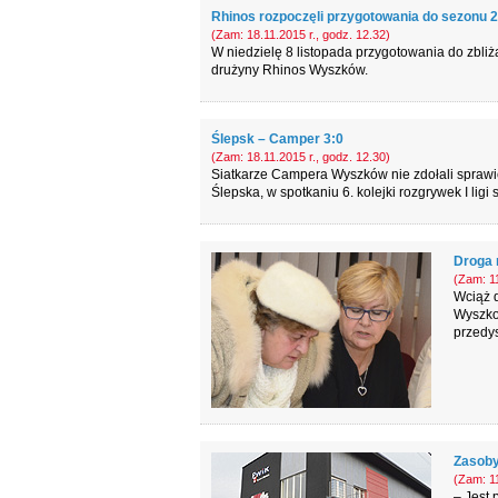
Rhinos rozpoczęli przygotowania do sezonu 
(Zam: 18.11.2015 r., godz. 12.32)
W niedzielę 8 listopada przygotowania do zbliż
drużyny Rhinos Wyszków.
Ślepsk – Camper 3:0
(Zam: 18.11.2015 r., godz. 12.30)
Siatkarze Campera Wyszków nie zdołali sprawić
Ślepska, w spotkaniu 6. kolejki rozgrywek I ligi s
Droga 
(Zam: 11
Wciąż 
Wyszkow
przedys
Zasoby
(Zam: 11
– Jest