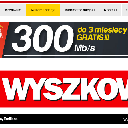
Archiwum
Rekomendacje
Informator miejski
Kontakt
O
a, Emiliana
Wy