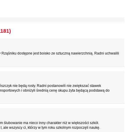
1181)
Rząśniku dostępne jest boisko ze sztuczną nawierzchnią. Radni uchwalili
szczyk nie będą rosły. Radni postanowili nie zwiększać stawek
nsportowych i obniżyli średnią cenę skupu żyta będącą podstawą do
lubowanie ma nieco inny charakter niż w większości szkół.
 I, ale wszyscy ci, którzy w tym roku szkolnym rozpoczęli naukę.