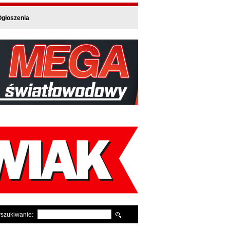
głoszenia
szukiwanie: