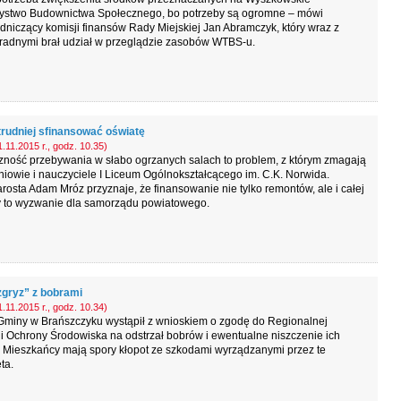
ystwo Budownictwa Społecznego, bo potrzeby są ogromne – mówi
niczący komisji finansów Rady Miejskiej Jan Abramczyk, który wraz z
 radnymi brał udział w przeglądzie zasobów WTBS-u.
trudniej sfinansować oświatę
.11.2015 r., godz. 10.35)
zność przebywania w słabo ogrzanych salach to problem, z którym zmagają
niowie i nauczyciele I Liceum Ogólnokształcącego im. C.K. Norwida.
rosta Adam Mróz przyznaje, że finansowanie nie tylko remontów, ale i całej
y to wyzwanie dla samorządu powiatowego.
zgryz” z bobrami
.11.2015 r., godz. 10.34)
Gminy w Brańszczyku wystąpił z wnioskiem o zgodę do Regionalnej
i Ochrony Środowiska na odstrzał bobrów i ewentualne niszczenie ich
 Mieszkańcy mają spory kłopot ze szkodami wyrządzanymi przez te
ta.