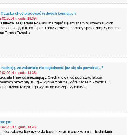
 Trzaska chce pracować w dwóch komisjach
.02.2014 r., godz. 18.39)
s lutowej sesji Rada Powiatu ma zająć się zmianami w dwóch swoich
ch: edukacji, kultury i sportu oraz zdrowia i pomocy społecznej. W obu ma
ać Teresa Trzaska.
adzieję, że zaistniałe niedogodności już się nie powtórzą...”
.02.2014 r., godz. 18.36)
karała firmę odśnieżającą z Ciechanowa, co poprawiło jakość
anych przez nią usług – wynika z pisma, które naczelnik wydziału
rki Urzędu Miejskiego wysłał do naszej Czytelniczki.
sto par
.02.2014 r., godz. 18.33)
ńska zabawa towarzyszyła tegorocznym maturzystom z I Technikum