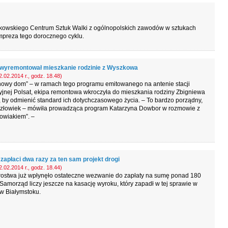
zkowskiego Centrum Sztuk Walki z ogólnopolskich zawodów w sztukach
impreza tego dorocznego cyklu.
 wyremontował mieszkanie rodzinie z Wyszkowa
.02.2014 r., godz. 18.48)
nowy dom” – w ramach tego programu emitowanego na antenie stacji
yjnej Polsat, ekipa remontowa wkroczyła do mieszkania rodziny Zbigniewa
 by odmienić standard ich dotychczasowego życia. – To bardzo porządny,
człowiek – mówiła prowadząca program Katarzyna Dowbor w rozmowie z
owiakiem”. –
zapłaci dwa razy za ten sam projekt drogi
.02.2014 r., godz. 18.44)
rostwa już wpłynęło ostateczne wezwanie do zapłaty na sumę ponad 180
 Samorząd liczy jeszcze na kasację wyroku, który zapadł w tej sprawie w
w Białymstoku.