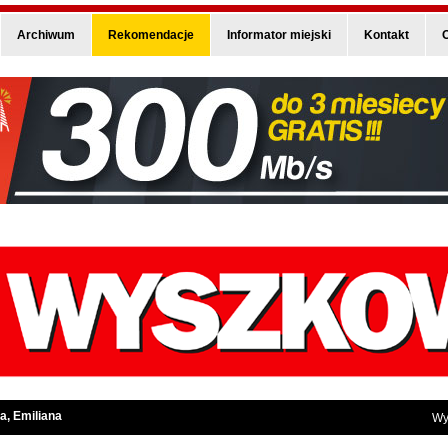
Archiwum
Rekomendacje
Informator miejski
Kontakt
O
a, Emiliana
Wy