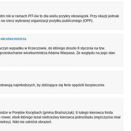
i rok w ramach PIT-ów to dla wielu przykry obowiązek. Przy okazji jednak
na rzecz wybranej organizacji pożytku publicznego (OPP).
 wiceburmistrza
yczyn wypadku w Krzeczowie, do którego doszło 8 stycznia na tzw.
 przesłuchanie wiceburmistrza Adama Warpasa. Ze względu na jego stan
towują najmłodszych, by zbliżające się ferie spędzili bezpiecznie.
drodze w Porębie Kocębach (gmina Brańszczyk). 6 lutego kierowca forda
e rower, obok którego leżał nietrzeźwy kierowca jednośladu (mężczyzna miał
trzu). Nikt nie odniósł obrażeń.