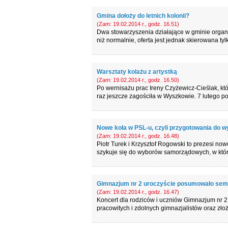
Gmina dołoży do letnich kolonii?
(Zam: 19.02.2014 r., godz. 16.51)
Dwa stowarzyszenia działające w gminie organ
niż normalnie, oferta jest jednak skierowana ty
Warsztaty kolażu z artystką
(Zam: 19.02.2014 r., godz. 16.50)
Po wernisażu prac Ireny Czyżewicz-Cieślak, któr
raz jeszcze zagościła w Wyszkowie. 7 lutego poja
Nowe koła w PSL-u, czyli przygotowania do 
(Zam: 19.02.2014 r., godz. 16.48)
Piotr Turek i Krzysztof Rogowski to prezesi n
szykuje się do wyborów samorządowych, w któ
Gimnazjum nr 2 uroczyście posumowało sem
(Zam: 19.02.2014 r., godz. 16.47)
Koncert dla rodziców i uczniów Gimnazjum nr 2
pracowitych i zdolnych gimnazjalistów oraz złoż