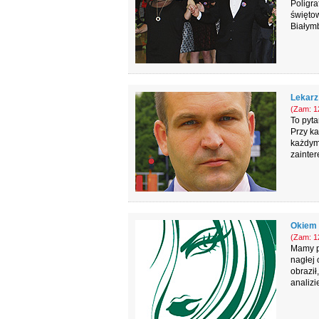
Poligr
świętow
Białymb
Lekarz!
(Zam: 12
To pyta
Przy ka
każdym 
zainte
Okiem 
(Zam: 12
Mamy pr
nagłej 
obraził
analizi