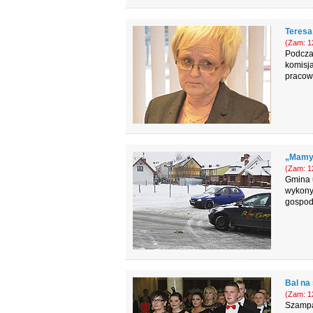
Teresa
(Zam: 12
Podcza
komisja
pracow
„Mamy n
(Zam: 12
Gmina u
wykonyw
gospoda
Bal na 
(Zam: 12
Szampa