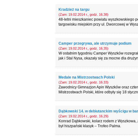
Kradzież na targu
(Zam: 19.02.2014 r., godz. 16.38)
48-letni mieszkaniec powiatu wyszkowskiego po
targowisku miejskim przy ul. Dworcowej w Wys
Camper przegrywa, ale utrzymuje podium
(Zam: 19.02.2014 r., godz. 16.35)
W ostatnim tygodniu Camper Wyszków rozegrał 
jak i Stal Nysa, okazały się za mocne dla druży
Medale na Mistrzostwach Polski
(Zam: 19.02.2014 r., godz. 16.33)
Zawodnicy Gimnazjon Apin Wyszków oraz czter
Mistrzostwach Polski, które odbyły się 18 styc
Dąbkowski 14. w debiutanckim wyścigu w b
(Zam: 19.02.2014 r., godz. 16.29)
Konrad Dąbkowski, kolarz rodem z Wyszkowa, z
był hiszpański klasyk – Trofeo Palma.