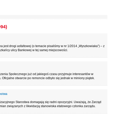
094)
a jest drogi asfaltowej (o temacie pisaliśmy w nr 1/2014 „Wyszkowiaka”) – z
zkańcy ulicy Bankowej w tej samej miejscowości.
enia Społecznego już od jakiegoś czasu przyjmuje interesantów w
. Oficjalne otwarcie po remoncie odbyło się jednak w miniony piątek.
ostwa
izacyjnego Starostwa domagają się radni opozycyjni. Uważają, że Zarząd
ian związanych z likwidacją stanowiska etatowego członka zarządu.