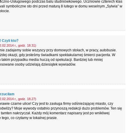
aficzno-Usługowego podczas balu studniówkowego. Uczniowie czterech klas
ali symboliczne sto dni przed maturą 8 lutego w domu weselnym „Sylwia” w
łocie.
 Czyli kto?
.02.2014 r., godz. 18.31)
nie zadajemy sobie wszyscy przy domowych stołach, w pracy, autobusie.
żdej okazji, gdy jesteśmy świadkami spektakularnej śmierci pacjenta. W
takim przypadku media huczą od spekulacji. Bardziej lub mniej
resowane osoby udzielają dziesiątek wywiadów.
rzuciłam
.02.2014 r., godz. 18.27)
awie czarne ulice! Czy jest to zasługa firmy odśnieżającej miasto, czy
odwilży? Moje wywody ostatnio przynoszą redakcji dużo problemów. Ten się
, tamten nakrzyczał. Każdy mój komentarz napisany jest po wnikliwej
e tego, co czytamy w lokalnej prasie.