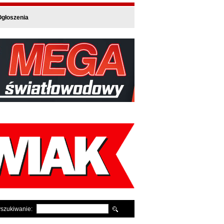
głoszenia
szukiwanie: