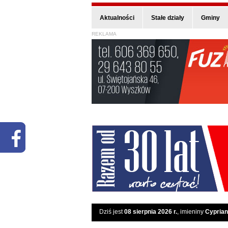
Aktualności
Stałe działy
Gminy
REKLAMA
Dziś jest
08 sierpnia 2026 r.
, imieniny
Cyprian