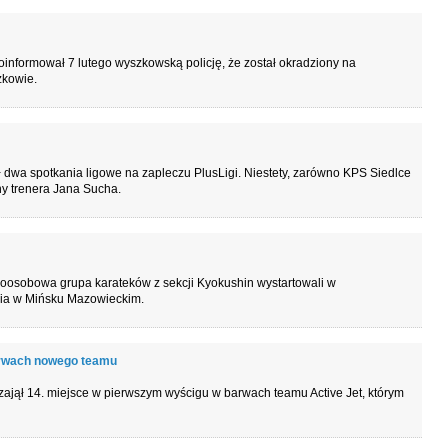
informował 7 lutego wyszkowską policję, że został okradziony na
zkowie.
dwa spotkania ligowe na zapleczu PlusLigi. Niestety, zarówno KPS Siedlce
ny trenera Jana Sucha.
oosobowa grupa karateków z sekcji Kyokushin wystartowali w
znia w Mińsku Mazowieckim.
arwach nowego teamu
ajął 14. miejsce w pierwszym wyścigu w barwach teamu Active Jet, którym