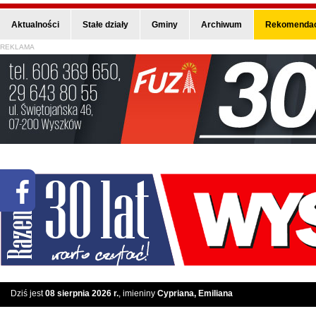
Aktualności
Stałe działy
Gminy
Archiwum
Rekomendac
REKLAMA
Dziś jest
08 sierpnia 2026 r.
, imieniny
Cypriana, Emiliana