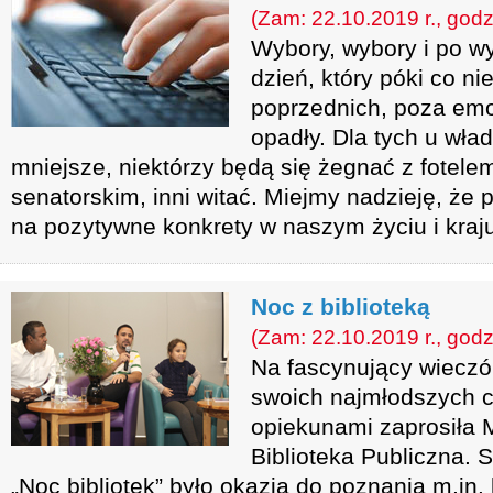
(Zam: 22.10.2019 r., godz
Wybory, wybory i po wy
dzień, który póki co ni
poprzednich, poza emoc
opadły. Dla tych u wła
mniejsze, niektórzy będą się żegnać z fotele
senatorskim, inni witać. Miejmy nadzieję, że 
na pozytywne konkrety w naszym życiu i kraj
Noc z biblioteką
(Zam: 22.10.2019 r., godz
Na fascynujący wieczó
swoich najmłodszych c
opiekunami zaprosiła 
Biblioteka Publiczna. 
„Noc bibliotek” było okazją do poznania m.in. k