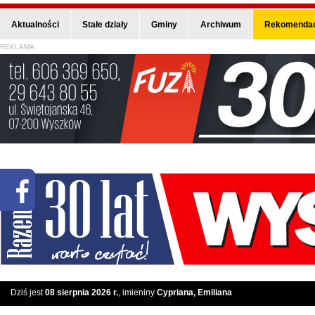
Aktualności
Stałe działy
Gminy
Archiwum
Rekomendac
REKLAMA
Dziś jest
08 sierpnia 2026 r.
, imieniny
Cypriana, Emiliana