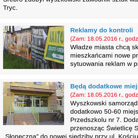
Tryc.
Reklamy do kontroli
(Zam: 18.05.2016 r., godz
Władze miasta chcą s
mieszkańcami nowe pr
sytuowania reklam w pr
Będą dodatkowe miejs
(Zam: 18.05.2016 r., godz
Wyszkowski samorząd
dodatkowo 50-60 miejs
Przedszkolu nr 7. Dod
przenosząc Świetlicę 
„Słoneczna” do nowej siedziby przy ul. Kościu