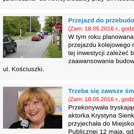
Przejazd do przebud
(Zam: 18.05.2016 r., godz
W tym roku planowana
przejazdu kolejowego n
tej inwestycji zależeć 
zaawansowania budow
ul. Kościuszki.
Trzeba się zawsze śm
(Zam: 18.05.2016 r., godz
Przekonywała tryskają
aktorka Krystyna Sienk
przyjechała do Miejsko
Publicznej 12 maja, gd