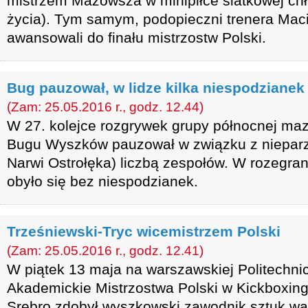
mistrzem Mazowsza w minipiłce siatkowej ch
życia). Tym samym, podopieczni trenera Mac
awansowali do finału mistrzostw Polski.
Bug pauzował, w lidze kilka niespodzianek
(Zam: 25.05.2016 r., godz. 12.44)
W 27. kolejce rozgrywek grupy północnej mazo
Bugu Wyszków pauzował w związku z nieparzy
Narwi Ostrołęka) liczbą zespołów. W rozegra
obyło się bez niespodzianek.
Trześniewski-Tryc wicemistrzem Polski
(Zam: 25.05.2016 r., godz. 12.41)
W piątek 13 maja na warszawskiej Politechnic
Akademickie Mistrzostwa Polski w Kickboxingu
Srebro zdobył wyszkowski zawodnik sztuk walk