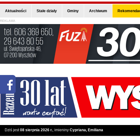
Aktualności
Stałe działy
Gminy
Archiwum
Rekomendac
REKLAMA
Dziś jest
08 sierpnia 2026 r.
, imieniny
Cypriana, Emiliana