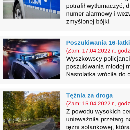
potrafił wytłumaczyć, 
numer alarmowy i wezw
zmyślonej bójki.
Poszukiwania 16-latk
(Zam: 17.04.2022 r., godz
Wyszkowscy policjanci
poszukiwania młodej m
Nastolatka wróciła do
Tężnia za droga
(Zam: 15.04.2022 r., godz
Z powodu wysokich c
unieważniła przetarg 
tężni solankowej, któ