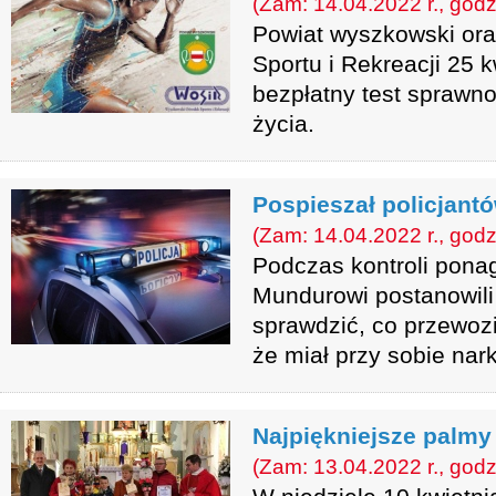
(Zam: 14.04.2022 r., godz
Powiat wyszkowski or
Sportu i Rekreacji 25 k
bezpłatny test sprawno
życia.
Pospieszał policjantó
(Zam: 14.04.2022 r., godz
Podczas kontroli ponag
Mundurowi postanowili
sprawdzić, co przewozi
że miał przy sobie nark
Najpiękniejsze palmy
(Zam: 13.04.2022 r., godz