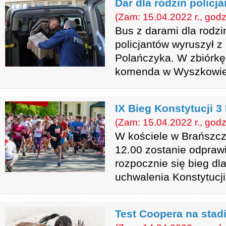
Dar dla rodzin policj
(Zam: 15.04.2022 r., godz
Bus z darami dla rodzi
policjantów wyruszył 
Polańczyka. W zbiórkę
komenda w Wyszkowie
IX Bieg Konstytucji 3
(Zam: 15.04.2022 r., godz
W kościele w Brańszcz
12.00 zostanie odprawi
rozpocznie się bieg dl
uchwalenia Konstytucji
Test Coopera na sta