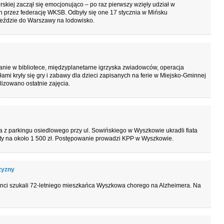
erskiej zaczął się emocjonująco – po raz pierwszy wzięły udział w
h przez federację WKSB. Odbyły się one 17 stycznia w Mińsku
jeździe do Warszawy na lodowisko.
nie w bibliotece, międzyplanetarne igrzyska zwiadowców, operacja
hasłami kryły się gry i zabawy dla dzieci zapisanych na ferie w Miejsko-Gminnej
lizowano ostatnie zajęcia.
ia z parkingu osiedlowego przy ul. Sowińskiego w Wyszkowie ukradli fiata
ty na około 1 500 zł. Postępowanie prowadzi KPP w Wyszkowie.
zyzny
janci szukali 72-letniego mieszkańca Wyszkowa chorego na Alzheimera. Na