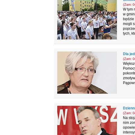
(Zam: 04
W tym r
w gmin
będzie 
mogli s
poprze
tych, k
Dla jed
(Zam: 04
Większ
Pomocy
pokont
zmotywo
Pągowsk
Dzienn
(Zam: 04
Na stoj
nim zor
opowied
intensy