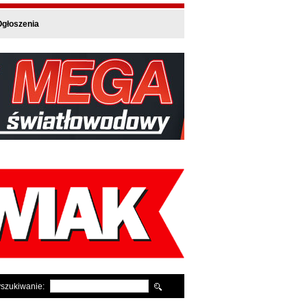
głoszenia
szukiwanie: