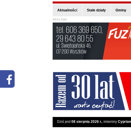
Aktualności
Stałe działy
Gminy
REKLAMA
Dziś jest
08 sierpnia 2026 r.
, imieniny
Cyprian