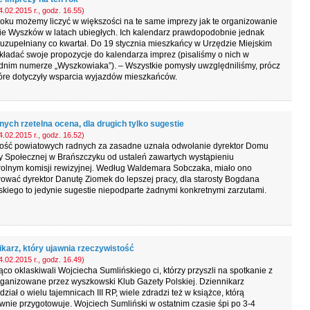
.02.2015 r., godz. 16.55)
oku możemy liczyć w większości na te same imprezy jak te organizowanie
ie Wyszków w latach ubiegłych. Ich kalendarz prawdopodobnie jednak
uzupełniany co kwartał. Do 19 stycznia mieszkańcy w Urzędzie Miejskim
kładać swoje propozycje do kalendarza imprez (pisaliśmy o nich w
dnim numerze „Wyszkowiaka”). – Wszystkie pomysły uwzględniliśmy, prócz
tóre dotyczyły wsparcia wyjazdów mieszkańców.
nych rzetelna ocena, dla drugich tylko sugestie
.02.2015 r., godz. 16.52)
ość powiatowych radnych za zasadne uznała odwołanie dyrektor Domu
 Społecznej w Brańszczyku od ustaleń zawartych wystąpieniu
rolnym komisji rewizyjnej. Według Waldemara Sobczaka, miało ono
wać dyrektor Danutę Ziomek do lepszej pracy, dla starosty Bogdana
iego to jedynie sugestie niepodparte żadnymi konkretnymi zarzutami.
ikarz, który ujawnia rzeczywistość
.02.2015 r., godz. 16.49)
ąco oklaskiwali Wojciecha Sumlińskiego ci, którzy przyszli na spotkanie z
ganizowane przez wyszkowski Klub Gazety Polskiej. Dziennikarz
ział o wielu tajemnicach III RP, wiele zdradzi też w książce, którą
wnie przygotowuje. Wojciech Sumliński w ostatnim czasie śpi po 3-4