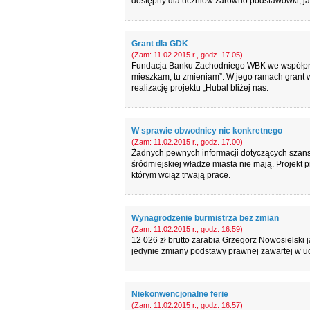
dostępny dla uczniów zarówno podstawówki, jak
Grant dla GDK
(Zam: 11.02.2015 r., godz. 17.05)
Fundacja Banku Zachodniego WBK we współpra
mieszkam, tu zmieniam”. W jego ramach grant w
realizację projektu „Hubal bliżej nas.
W sprawie obwodnicy nic konkretnego
(Zam: 11.02.2015 r., godz. 17.00)
Żadnych pewnych informacji dotyczących szan
śródmiejskiej władze miasta nie mają. Projekt 
którym wciąż trwają prace.
Wynagrodzenie burmistrza bez zmian
(Zam: 11.02.2015 r., godz. 16.59)
12 026 zł brutto zarabia Grzegorz Nowosielski j
jedynie zmiany podstawy prawnej zawartej w uc
Niekonwencjonalne ferie
(Zam: 11.02.2015 r., godz. 16.57)