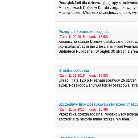
Początek ferii dla dziewcząt z grupy streetwork
Mistrzostwach Polski w Karate zorganizowanyc
Mazowieckim. Młodzież uczestniczyła też w wy
Pożegnali kosmiczne zajęcia
(Zam: 11.02.2015 r., godz. 16.52)
Kosmiczne starcie klonów, galaktyczne buszowa
„konstelacja”, strój nie z tej ziemi – pod tymi 
Bibliotece Publicznej. W piątek 30 stycznia zrea
Kronika policyjna
(Zam: 11.02.2015 r., godz. 16.50)
Ukradli fiata 126 p Nieznani sprawcy 26 styczn
126p. Poszkodowany właściciel oszacował stra
Szczęśliwy finał poszukiwań starszego mężc
(Zam: 11.02.2015 r., godz. 16.48)
Przez kilka godzin rodzina i wyszkowscy polic
szczęście ta historia miała szczęśliwy finał.