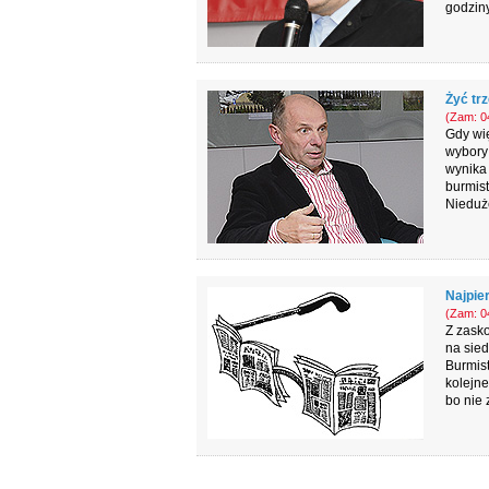
godziny
Żyć trz
(Zam: 04
Gdy wi
wybory 
wynika 
burmist
Nieduże
Najpie
(Zam: 04
Z zask
na sied
Burmist
kolejne
bo nie 