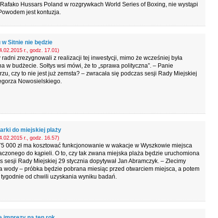
 Rafako Hussars Poland w rozgrywkach World Series of Boxing, nie wystąpi
 Powodem jest kontuzja.
 w Sitnie nie będzie
.02.2015 r., godz. 17.01)
 radni zrezygnowali z realizacji tej inwestycji, mimo że wcześniej była
a w budżecie. Sołtys wsi mówi, że to „sprawa polityczna”. – Panie
rzu, czy to nie jest już zemsta? – zwracała się podczas sesji Rady Miejskiej
egorza Nowosielskiego.
rki do miejskiej plaży
.02.2015 r., godz. 16.57)
75 000 zł ma kosztować funkcjonowanie w wakacje w Wyszkowie miejsca
czonego do kąpieli. O to, czy tak zwana miejska plaża będzie uruchomiona
 sesji Rady Miejskiej 29 stycznia dopytywał Jan Abramczyk. – Zlecimy
a wody – próbka będzie pobrana miesiąc przed otwarciem miejsca, a potem
tygodnie od chwili uzyskania wyniku badań.
 imprezy na ten rok