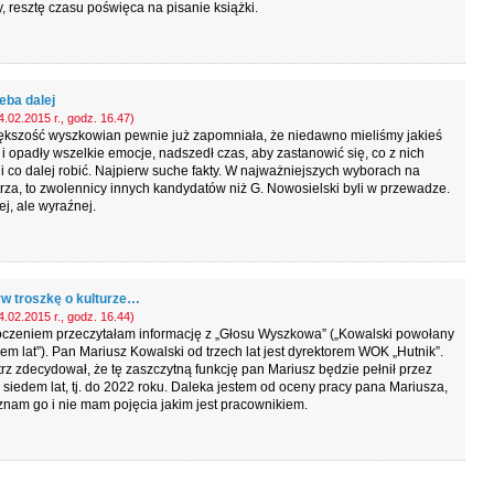
, resztę czasu poświęca na pisanie książki.
eba dalej
.02.2015 r., godz. 16.47)
ększość wyszkowian pewnie już zapomniała, że niedawno mieliśmy jakieś
i opadły wszelkie emocje, nadszedł czas, aby zastanowić się, co z nich
i co dalej robić. Najpierw suche fakty. W najważniejszych wyborach na
rza, to zwolennicy innych kandydatów niż G. Nowosielski byli w przewadze.
j, ale wyraźnej.
rw troszkę o kulturze…
.02.2015 r., godz. 16.44)
oczeniem przeczytałam informację z „Głosu Wyszkowa” („Kowalski powołany
em lat”). Pan Mariusz Kowalski od trzech lat jest dyrektorem WOK „Hutnik”.
rz zdecydował, że tę zaszczytną funkcję pan Mariusz będzie pełnił przez
 siedem lat, tj. do 2022 roku. Daleka jestem od oceny pracy pana Mariusza,
znam go i nie mam pojęcia jakim jest pracownikiem.