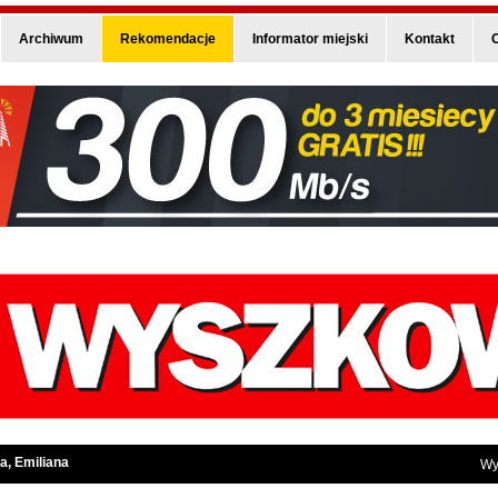
Archiwum
Rekomendacje
Informator miejski
Kontakt
O
a, Emiliana
Wy