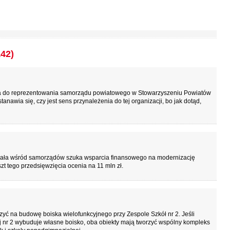
142)
a do reprezentowania samorządu powiatowego w Stowarzyszeniu Powiatów
nawia się, czy jest sens przynależenia do tej organizacji, bo jak dotąd,
żała wśród samorządów szuka wsparcia finansowego na modernizację
t tego przedsięwzięcia ocenia na 11 mln zł.
ć na budowę boiska wielofunkcyjnego przy Zespole Szkół nr 2. Jeśli
nr 2 wybuduje własne boisko, oba obiekty mają tworzyć wspólny kompleks