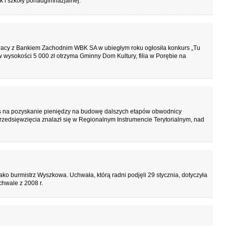
 i szkoły ponadgimnazjalnej.
cy z Bankiem Zachodnim WBK SA w ubiegłym roku ogłosiła konkurs „Tu
 wysokości 5 000 zł otrzyma Gminny Dom Kultury, filia w Porębie na
s na pozyskanie pieniędzy na budowę dalszych etapów obwodnicy
przedsięwzięcia znalazł się w Regionalnym Instrumencie Terytorialnym, nad
ako burmistrz Wyszkowa. Uchwała, którą radni podjęli 29 stycznia, dotyczyła
hwale z 2008 r.