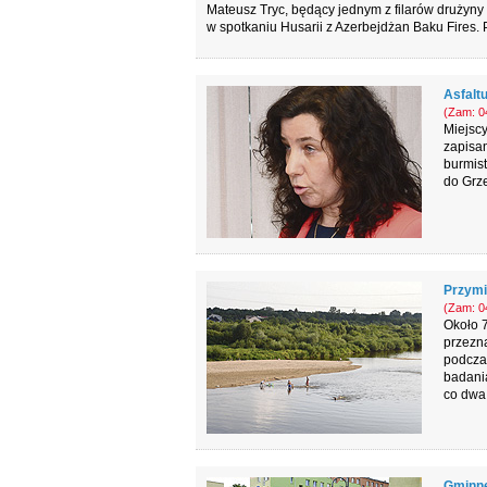
Mateusz Tryc, będący jednym z filarów drużyny
w spotkaniu Husarii z Azerbejdżan Baku Fires.
Asfaltu
(Zam: 04
Miejscy
zapisan
burmist
do Grz
Przymia
(Zam: 04
Około 
przezna
podczas
badani
co dwa 
Gminne