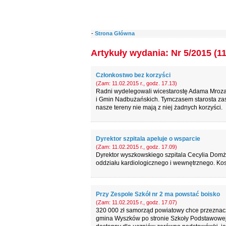
-
Strona Główna
Artykuły wydania: Nr 5/2015 (1
Członkostwo bez korzyści
(Zam: 11.02.2015 r., godz. 17.13)
Radni wydelegowali wicestarostę Adama Mroz
i Gmin Nadbużańskich. Tymczasem starosta zasta
nasze tereny nie mają z niej żadnych korzyści.
Dyrektor szpitala apeluje o wsparcie
(Zam: 11.02.2015 r., godz. 17.09)
Dyrektor wyszkowskiego szpitala Cecylia Dom
oddziału kardiologicznego i wewnętrznego. Kosz
Przy Zespole Szkół nr 2 ma powstać boisko
(Zam: 11.02.2015 r., godz. 17.07)
320 000 zł samorząd powiatowy chce przeznaczy
gmina Wyszków po stronie Szkoły Podstawowej 