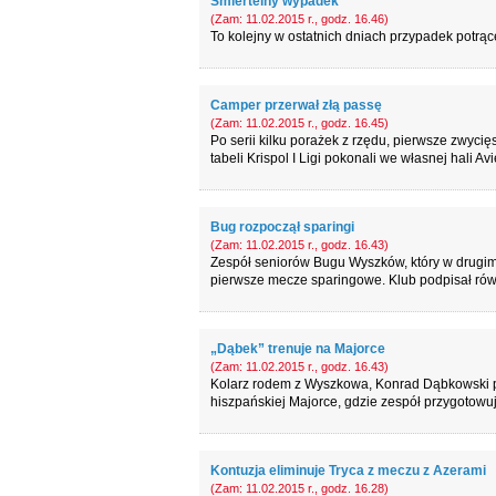
Śmiertelny wypadek
(Zam: 11.02.2015 r., godz. 16.46)
To kolejny w ostatnich dniach przypadek potrące
Camper przerwał złą passę
(Zam: 11.02.2015 r., godz. 16.45)
Po serii kilku porażek z rzędu, pierwsze zwy
tabeli Krispol I Ligi pokonali we własnej hali Av
Bug rozpoczął sparingi
(Zam: 11.02.2015 r., godz. 16.43)
Zespół seniorów Bugu Wyszków, który w drugim 
pierwsze mecze sparingowe. Klub podpisał ró
„Dąbek” trenuje na Majorce
(Zam: 11.02.2015 r., godz. 16.43)
Kolarz rodem z Wyszkowa, Konrad Dąbkowski p
hiszpańskiej Majorce, gdzie zespół przygotowuj
Kontuzja eliminuje Tryca z meczu z Azerami
(Zam: 11.02.2015 r., godz. 16.28)