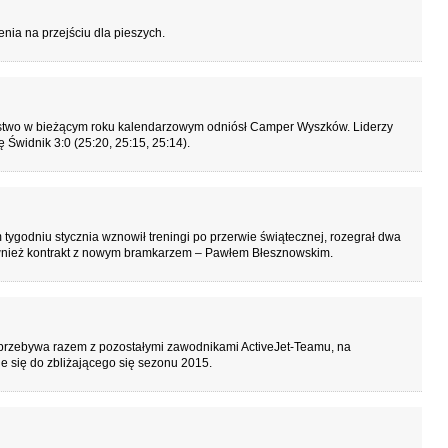
nia na przejściu dla pieszych.
cięstwo w bieżącym roku kalendarzowym odniósł Camper Wyszków. Liderzy
ię Świdnik 3:0 (25:20, 25:15, 25:14).
tygodniu stycznia wznowił treningi po przerwie świątecznej, rozegrał dwa
wnież kontrakt z nowym bramkarzem – Pawłem Błesznowskim.
rzebywa razem z pozostałymi zawodnikami ActiveJet-Teamu, na
e się do zbliżającego się sezonu 2015.