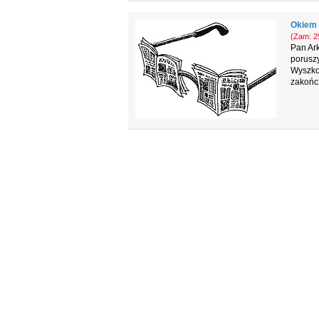
Okiem 
(Zam: 29
Pan Ar
poruszy
Wyszkow
zakońc