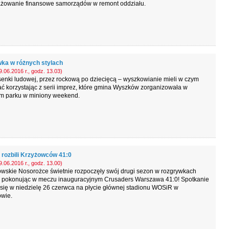
żowanie finansowe samorządów w remont oddziału.
ka w różnych stylach
.06.2016 r., godz. 13.03)
enki ludowej, przez rockową po dziecięcą – wyszkowianie mieli w czym
ć korzystając z serii imprez, które gmina Wyszków zorganizowała w
im parku w miniony weekend.
 rozbili Krzyżowców 41:0
.06.2016 r., godz. 13.00)
wskie Nosorożce świetnie rozpoczęły swój drugi sezon w rozgrywkach
I, pokonując w meczu inauguracyjnym Crusaders Warszawa 41:0! Spotkanie
się w niedzielę 26 czerwca na płycie głównej stadionu WOSiR w
wie.