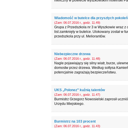
nieliczny w powiecie wyszkowskim nowiński Pa
Wiadomość w butelce dla przyszłych pokoleń
(Zam: 06.07.2016 r., godz. 11.49)
Grupa z Przedszkola nr 3 w Wyszkowie wraz z 
list zamknięty w butelce. Ulokowany został 
przedszkola przy ul. Meliorantów.
Niebezpieczne drzewa
(Zam: 06.07.2016 r., godz. 11.48)
Nagle pojawiający się silny wiatr, burze, ulew
domostw przez drzewa. Według sołtysa Kamieńczy
potencjalnie zagrażają bezpieczeństwu.
UKS „Polonez” kuźnią talentów
(Zam: 06.07.2016 r., godz. 11.47)
Burmistrz Grzegorz Nowosielski zaprosił uczni
Urzędu Miejskiego.
Burmistrz na 103 procent
(Zam: 06.07.2016 r., godz. 11.43)