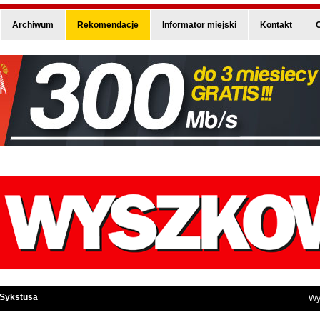
Archiwum
Rekomendacje
Informator miejski
Kontakt
O
 Sykstusa
Wy