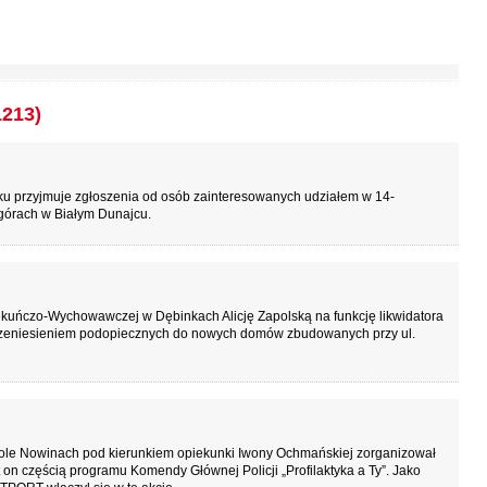
1213)
 przyjmuje zgłoszenia od osób zainteresowanych udziałem w 14-
górach w Białym Dunajcu.
ekuńczo-Wychowawczej w Dębinkach Alicję Zapolską na funkcję likwidatora
rzeniesieniem podopiecznych do nowych domów zbudowanych przy ul.
le Nowinach pod kierunkiem opiekunki Iwony Ochmańskiej zorganizował
t on częścią programu Komendy Głównej Policji „Profilaktyka a Ty”. Jako