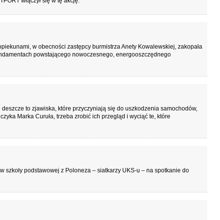
TPORT włączył się w tę akcję.
opiekunami, w obecności zastępcy burmistrza Anety Kowalewskiej, zakopała
w fundamentach powstającego nowoczesnego, energooszczędnego
ne deszcze to zjawiska, które przyczyniają się do uszkodzenia samochodów,
ka Marka Curuła, trzeba zrobić ich przegląd i wyciąć te, które
ów szkoły podstawowej z Poloneza – siatkarzy UKS-u – na spotkanie do