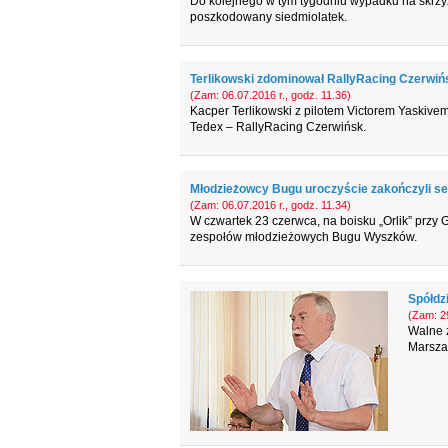
Do kolejnego w tym tygodniu wypadku na skrzyż
poszkodowany siedmiolatek.
Terlikowski zdominował RallyRacing Czerwiń
(Zam: 06.07.2016 r., godz. 11.36)
Kacper Terlikowski z pilotem Victorem Yaskivem
Tedex – RallyRacing Czerwińsk.
Młodzieżowcy Bugu uroczyście zakończyli s
(Zam: 06.07.2016 r., godz. 11.34)
W czwartek 23 czerwca, na boisku „Orlik” przy
zespołów młodzieżowych Bugu Wyszków.
Spółdz
(Zam: 29
Walne z
Marszał