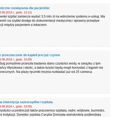
oniczne rozwiązania dla pacjentów
.06.2016 r., godz. 13.12)
ski szpital zamierza wydać 3,5 mln zł na wdrożenie systemu e-usług. Ma
olić na szybki dostęp do dokumentacji medycznej i sprawny przepływ
cji między pacjentem a lekarzem.
 przeznaczone do kąpieli jest już czynne
.06.2016 r., godz. 13.09)
ug pomyślnie przeszła badania stanu czystości wody, w związku z tym
ńcy Wyszkowa i okolic, a także turyści będą mogli korzystać z kąpieli nie
łonecznych. Na plaży ręczniki można rozkładać już od 25 czerwca.
a inwestycja samorządów i szpitala
.06.2016 r., godz. 13.06)
ystości uczestniczyli także pracownicy szpitala, radni, wójtowie, burmistrz,
e instytucji. Dyrektor szpitala Cecylia Domżała wielokrotnie podkreślała