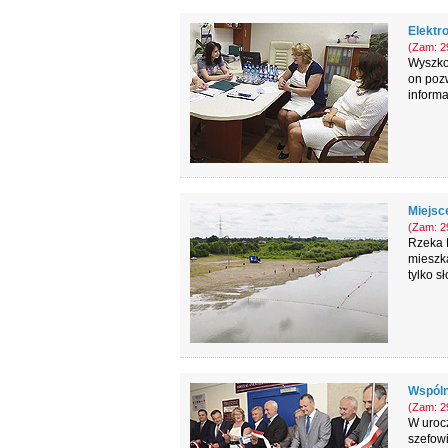
Elektr
(Zam: 29
Wyszkow
on pozw
informa
Miejsce
(Zam: 29
Rzeka B
mieszka
tylko s
Wspóln
(Zam: 29
W urocz
szefowi