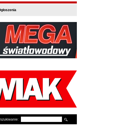
głoszenia
szukiwanie: