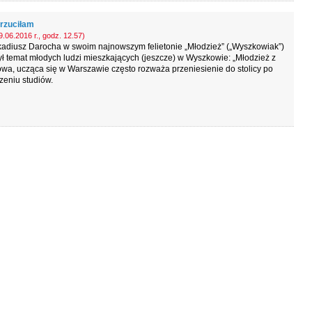
rzuciłam
.06.2016 r., godz. 12.57)
kadiusz Darocha w swoim najnowszym felietonie „Młodzież” („Wyszkowiak”)
ł temat młodych ludzi mieszkających (jeszcze) w Wyszkowie: „Młodzież z
a, ucząca się w Warszawie często rozważa przeniesienie do stolicy po
zeniu studiów.