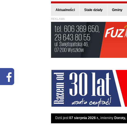
Aktualności
Stałe działy
Gminy
REKLAMA
Dziś jest
07 sierpnia 2026 r.
, imieniny
Doroty,