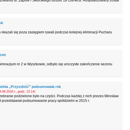
owaniu ul. Zapole i Sikorskiego doszło 18 czerwca. Hospitalizowany został
sk
 okazali się poza zasięgiem rywali podczas kolejnej eliminacji Pucharu
ezon
 Gimnazjum nr 2 w Wyszkowie, odbyło się uroczyste zakończenie sezonu
ielnia „Przyszłość” podsumowała rok
.06.2016 r., godz. 13.14)
ebranie podzielone było na części. Podczas każdej z nich prezes Mirosław
 przedstawiał podsumowanie pracy spółdzielni w 2015 r.