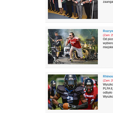
zaanga
Rozryw
(Zam: 29
Od pios
wybiera
miejsk
Rhinos
(Zam: 29
Wyszko
PLFA I
odbyło 
Wyszko