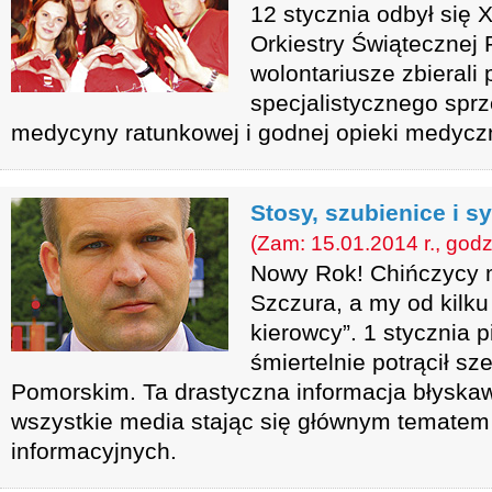
12 stycznia odbył się X
Orkiestry Świątecznej
wolontariusze zbierali
specjalistycznego sprz
medycyny ratunkowej i godnej opieki medyczn
Stosy, szubienice i 
(Zam: 15.01.2014 r., godz
Nowy Rok! Chińczycy 
Szczura, a my od kilku
kierowcy”. 1 stycznia 
śmiertelnie potrącił s
Pomorskim. Ta drastyczna informacja błyskaw
wszystkie media stając się głównym tematem
informacyjnych.