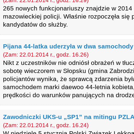
(Zam: 22.01.2014 r., godz. 16.29)
265 nowych funkcjonariuszy znajdzie w 2014 r
mazowieckiej policji. Właśnie rozpoczęła się 
kandydatów do służby.
Pijana 44-latka uderzyła w dwa samochody
(Zam: 22.01.2014 r., godz. 16.26)
Nikt z uczestników nie odniósł obrażeń w tłuc
sobotę wieczorem w Słopsku (gmina Zabrodzie
policjantów wynika, że sprawcą zdarzenia był
samochodem marki daewoo 44-letnia kobieta,
prędkości do warunków panujących na drodz
Zawodniczki UKS-u „SP1” na mitingu PZL
(Zam: 22.01.2014 r., godz. 16.24)
W niedzielę 5 stycznia Polski Związek Lekkoa