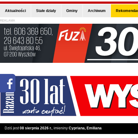
Aktualności
Stałe działy
Gminy
Archiwum
Rekomendac
REKLAMA
Dziś jest
08 sierpnia 2026 r.
, imieniny
Cypriana, Emiliana