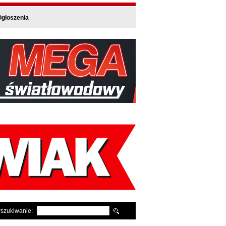
głoszenia
szukiwanie: