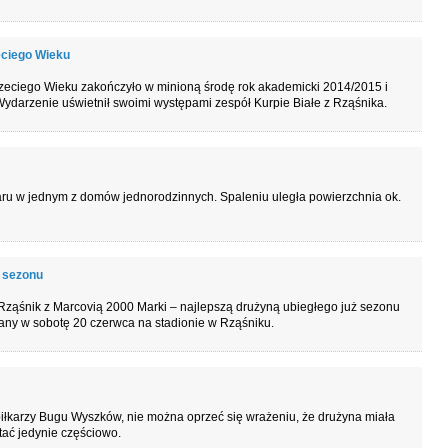
zeciego Wieku
eciego Wieku zakończyło w minioną środę rok akademicki 2014/2015 i
 Wydarzenie uświetnił swoimi występami zespół Kurpie Białe z Rząśnika.
aru w jednym z domów jednorodzinnych. Spaleniu uległa powierzchnia ok.
 sezonu
ząśnik z Marcovią 2000 Marki – najlepszą drużyną ubiegłego już sezonu
rany w sobotę 20 czerwca na stadionie w Rząśniku.
karzy Bugu Wyszków, nie można oprzeć się wrażeniu, że drużyna miała
tać jedynie częściowo.