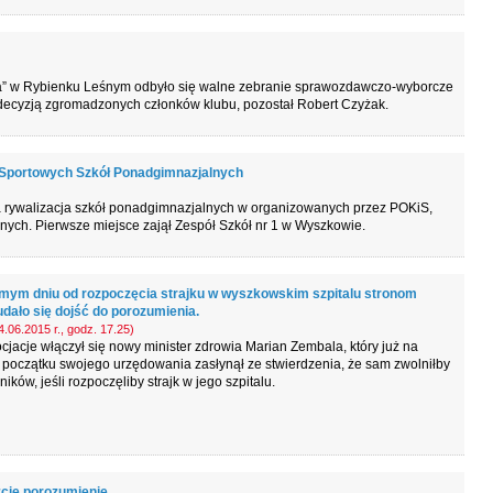
wa” w Rybienku Leśnym odbyło się walne zebranie sprawozdawczo-wyborcze
cyzją zgromadzonych członków klubu, pozostał Robert Czyżak.
 Sportowych Szkół Ponadgimnazjalnych
ła rywalizacja szkół ponadgimnazjalnych w organizowanych przez POKiS,
ych. Pierwsze miejsce zajął Zespół Szkół nr 1 w Wyszkowie.
mym dniu od rozpoczęcia strajku w wyszkowskim szpitalu stronom
udało się dojść do porozumienia.
.06.2015 r., godz. 17.25)
jacje włączył się nowy minister zdrowia Marian Zembala, który już na
początku swojego urzędowania zasłynął ze stwierdzenia, że sam zwolniłby
ików, jeśli rozpoczęliby strajk w jego szpitalu.
cie porozumienie