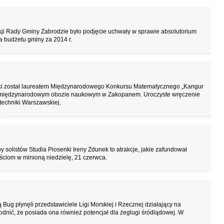
ji Rady Gminy Zabrodzie było podjęcie uchwały w sprawie absolutorium
a budżetu gminy za 2014 r.
ki został laureatem Międzynarodowego Konkursu Matematycznego „Kangur
 w międzynarodowym obozie naukowym w Zakopanem. Uroczyste wręczenie
techniki Warszawskiej.
solistów Studia Piosenki Ireny Zdunek to atrakcje, jakie zafundował
ściom w minioną niedzielę, 21 czerwca.
Bug płynęli przedstawiciele Ligi Morskiej i Rzecznej działający na
odnić, że posiada ona również potencjał dla żeglugi śródlądowej. W