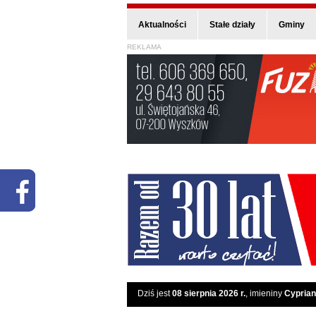
Aktualności
Stałe działy
Gminy
REKLAMA
Dziś jest
08 sierpnia 2026 r.
, imieniny
Cyprian