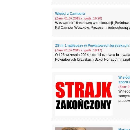
Wieści z Campera
(Zam: 01.07.2015 r., godz. 16.20)
W czwartek 18 czerwca w restauracji „Baśnio
KS Camper Wyszków. Prezesem, jednogłośną de
ZS nr 1 najlepszy w Powiatowych Igrzyskach
(Zam: 01.07.2015 r., godz. 16.17)
Od 26 września 2014 r. do 14 czerwca br. trwa
Powiatowych Igrzyskach Szkół Ponadgimnazjaln
W siód
sporu 
(Zam: 24
W negoc
samym 
pracown
Naresz