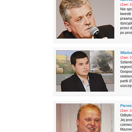
(Zam: 24
Nie spo
kwestii
prawny
dyscyp
przez d
po pros
Władza
(Zam: 24
Sztand
regionó
Gospoda
niebies
partii 
uszczęś
Pierws
(Zam: 24
Odbyło 
Jej prz
czerwca
Mazowi