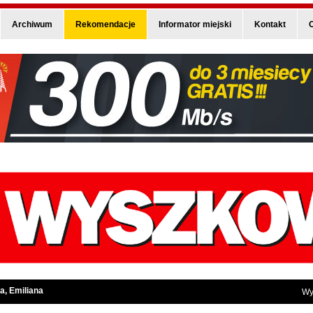
Archiwum
Rekomendacje
Informator miejski
Kontakt
O
a, Emiliana
Wy