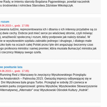
w Rady, w imieniu starosty Bogdana Pągowskiego, powitał naczelnik
u środowiska i rolnictwa Starostwa Zdzisław Mikołajczyk.
i rozum
.06.2015 r., godz. 17.09)
owania ludźmi, reprezentowania ich i dbania o ich interesy przydatne są co
j dwie cechy. Dobrze jest mieć serce po właściwej stronie, czyli mówiąc
j, wrażliwość społeczną i rozum, który podpowie jak należy działać. W
cie w wyszkowskim szpitalu zabrakło jednego i drugiego, i dlatego małe
zko było na oczach całej Polski przez tyle dni angażując bezcenny czas
go profesora ministra i samej premier, która musiała tłumaczyć ministra jak
 rzecznicy Wałęsy swego szefa.
e powitanie lata
.06.2015 r., godz. 17.05)
 Running Red z Warszawy to zwycięzcy Wyszkowskiego Przeglądu
ów Amatorskich – Palinocka 2015. Gwiazdą imprezy odbywającej się w
 Dni Wyszkowa była grupa Turbo. Przegląd w sobotę 20 czerwca w
wskim parku zorganizowali: gmina Wyszków, Wyszkowskie Stowarzyszenie
 Alternatywnej „Alternator” oraz Wyszkowski Ośrodek Kultury „Hutnik”.