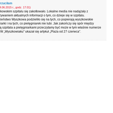
rzuciłam
.06.2015 r., godz. 17.01)
owskim szpitalu się zakotłowało. Lokalne media nie nadążały z
ywaniem aktualnych informacji o tym, co dzieje się w szpitalu.
eństwo Wyszkowa podzieliło się na tych, co popierają wyszkowskie
iarki i na tych, co pielęgniarek nie lubi. Jak zakończy się spór między
ą szpitala a pielęgniarkami przeczytamy być może w tym właśnie numerze
 W „Wyszkowiaku” ukazał się artykuł „Plaża od 27 czerwca”.