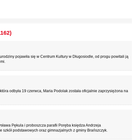
1162)
rodziny pojawiła się w Centrum Kultury w Długosiodle, od progu powitali ją
omi.
która odbyła 19 czerwca, Maria Podolak została oficjalnie zaprzysiężona na
sława Pękula i proboszcza parafii Poręba księdza Andrzeja
ze szkół podstawowych oraz gimnazjalnych z gminy Brańszczyk.