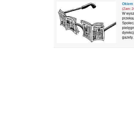
Okiem 
(Zam: 24
W wyszk
przekaz
Społecz
pielęgn
dyrekcj
gazety.