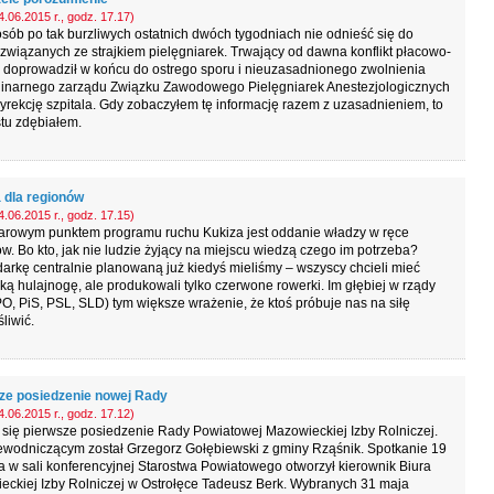
.06.2015 r., godz. 17.17)
sób po tak burzliwych ostatnich dwóch tygodniach nie odnieść się do
 związanych ze strajkiem pielęgniarek. Trwający od dawna konflikt płacowo-
 doprowadził w końcu do ostrego sporu i nieuzasadnionego zwolnienia
linarnego zarządu Związku Zawodowego Pielęgniarek Anestezjologicznych
yrekcję szpitala. Gdy zobaczyłem tę informację razem z uzasadnieniem, to
tu zdębiałem.
 dla regionów
.06.2015 r., godz. 17.15)
arowym punktem programu ruchu Kukiza jest oddanie władzy w ręce
w. Bo kto, jak nie ludzie żyjący na miejscu wiedzą czego im potrzeba?
rkę centralnie planowaną już kiedyś mieliśmy – wszyscy chcieli mieć
ką hulajnogę, ale produkowali tylko czerwone rowerki. Im głębiej w rządy
(PO, PiS, PSL, SLD) tym większe wrażenie, że ktoś próbuje nas na siłę
liwić.
ze posiedzenie nowej Rady
.06.2015 r., godz. 17.12)
się pierwsze posiedzenie Rady Powiatowej Mazowieckiej Izby Rolniczej.
ewodniczącym został Grzegorz Gołębiewski z gminy Rząśnik. Spotkanie 19
 w sali konferencyjnej Starostwa Powiatowego otworzył kierownik Biura
eckiej Izby Rolniczej w Ostrołęce Tadeusz Berk. Wybranych 31 maja