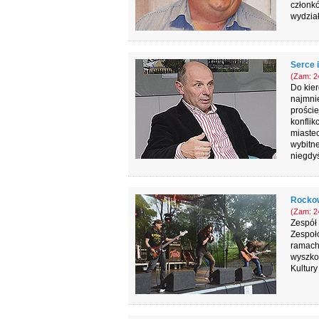
członkó
wydział
Serce 
(Zam: 24
Do kier
najmnie
proście
konflik
miastec
wybitne
niegdyś
Rockow
(Zam: 24
Zespół
Zespoł
ramach
wyszko
Kultury