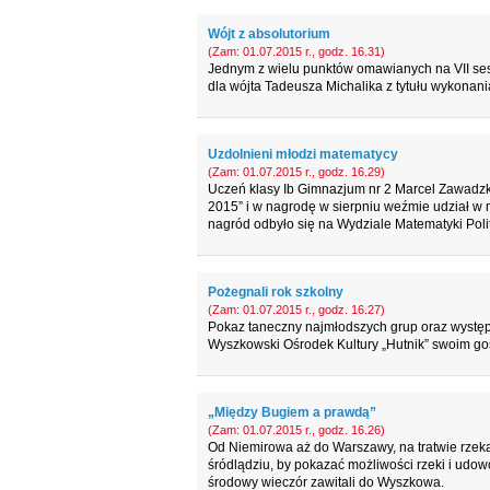
Wójt z absolutorium
(Zam: 01.07.2015 r., godz. 16.31)
Jednym z wielu punktów omawianych na VII ses
dla wójta Tadeusza Michalika z tytułu wykonani
Uzdolnieni młodzi matematycy
(Zam: 01.07.2015 r., godz. 16.29)
Uczeń klasy Ib Gimnazjum nr 2 Marcel Zawadz
2015” i w nagrodę w sierpniu weźmie udział
nagród odbyło się na Wydziale Matematyki Poli
Pożegnali rok szkolny
(Zam: 01.07.2015 r., godz. 16.27)
Pokaz taneczny najmłodszych grup oraz występy 
Wyszkowski Ośrodek Kultury „Hutnik” swoim go
„Między Bugiem a prawdą”
(Zam: 01.07.2015 r., godz. 16.26)
Od Niemirowa aż do Warszawy, na tratwie rzeką 
śródlądziu, by pokazać możliwości rzeki i udow
środowy wieczór zawitali do Wyszkowa.