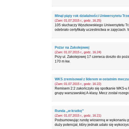
Minął piąty rok działalności Uniwersytetu Tr
(Zam: 01.07.2015 r., godz. 16.25)
105 słuchaczy Wyszkowskiego Uniwersytetu Trz
odebrało certyfikaty uczestnictwa w zajęciach.
Pożar na Zakolejowej
(Zam: 01.07.2015 r., godz. 16.24)
Przy ul. Zakolejowej 17 czerwca doszło do poż
170 m kw.
WKS zremisował z liderem w ostatnim meczu
(Zam: 01.07.2015 r., godz. 16.22)
Remisem 2:2 zakończyło się spotkanie WKS-u R
grupy warszawskiej A-klasy. Mecz został rozeg
Runda „w kratkę”
(Zam: 01.07.2015 r., godz. 16.21)
Podsumowując rundę wiosenną w wykonaniu pił
duży potencjał, który jednak udało się wykorzys