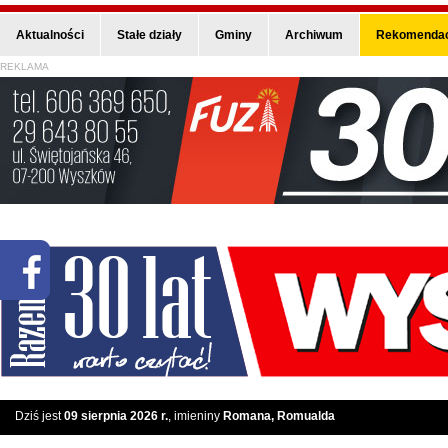
Aktualności
Stałe działy
Gminy
Archiwum
Rekomendac
REKLAMA
Dziś jest
09 sierpnia 2026 r.
, imieniny
Romana, Romualda