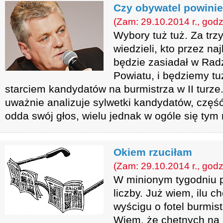
Czy obywatel powini
(Zam: 29.10.2014 r., godz
Wybory tuż tuż. Za trz
wiedzieli, kto przez naj
będzie zasiadał w Radz
Powiatu, i będziemy t
starciem kandydatów na burmistrza w II turz
uważnie analizuje sylwetki kandydatów, częś
odda swój głos, wielu jednak w ogóle się tym n
Okiem rzuciłam
(Zam: 29.10.2014 r., godz
W minionym tygodniu 
liczby. Już wiem, ilu c
wyścigu o fotel burmis
Wiem, że chętnych na 