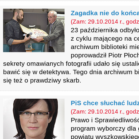
Zagadka nie do końc
(Zam: 29.10.2014 r., godz
23 października odbyło
z cyklu mającego na c
archiwum biblioteki mie
poprowadził Piotr Płoc
sekrety omawianych fotografii udało się ustalić
bawić się w detektywa. Tego dnia archiwum b
się też o prawdziwy skarb.
PiS chce słuchać ludz
(Zam: 29.10.2014 r., godz
Prawo i Sprawiedliwość
program wyborczy dla
powiatu wyszkowskiego