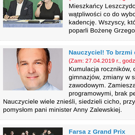
Mieszkańcy Leszczydoł
wątpliwości co do wybo
kadencję. Wszyscy, któ
poparli Bożenę Grzego
Nauczyciel! To brzmi 
(Zam: 27.04.2019 r., godz
Kumulacja roczników, o
gimnazjów, zmiany w s
zawodowym. Zamiesza
programowymi, brak pe
Nauczyciele wiele znieśli, siedzieli cicho, prz
pomysłom pani minister Anny Zalewskiej.
Farsa z Grand Prix