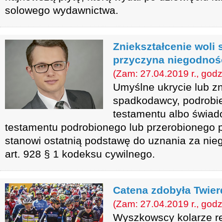
solowego wydawnictwa.
Zniekształcenie woli
przyczyna niegodnośc
(Zam: 27.04.2019 r., godz
Umyślne ukrycie lub z
spadkodawcy, podrobie
testamentu albo świad
testamentu podrobionego lub przerobionego 
stanowi ostatnią podstawę do uznania za ni
art. 928 § 1 kodeksu cywilnego.
Catena zdobyła Twier
(Zam: 27.04.2019 r., godz
Wyszkowscy kolarze r