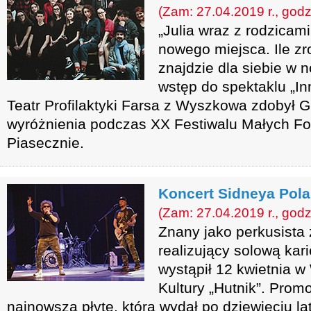
(Zam: 27.04.2019 r., godz
„Julia wraz z rodzicam
nowego miejsca. Ile zr
znajdzie dla siebie w 
wstęp do spektaklu „In
Teatr Profilaktyki Farsa z Wyszkowa zdobył Gr
wyróżnienia podczas XX Festiwalu Małych Fo
Piasecznie.
Koncert Sidneya Pol
(Zam: 27.04.2019 r., godz
Znany jako perkusista 
realizujący solową kar
wystąpił 12 kwietnia
Kultury „Hutnik”. Prom
najnowszą płytę, którą wydał po dziewięciu l