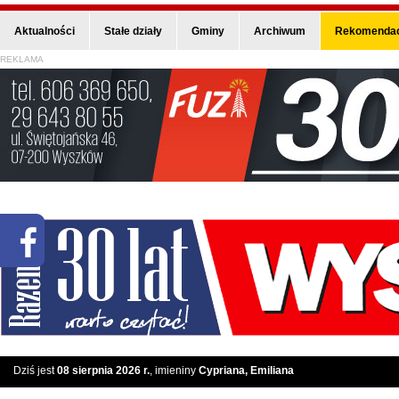
Aktualności
Stałe działy
Gminy
Archiwum
Rekomendac
REKLAMA
Dziś jest
08 sierpnia 2026 r.
, imieniny
Cypriana, Emiliana