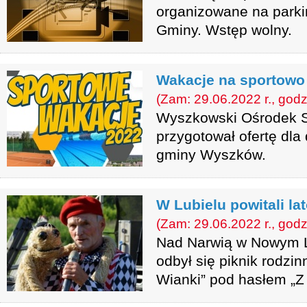
organizowane na park
Gminy. Wstęp wolny.
Wakacje na sportowo
(Zam: 29.06.2022 r., godz
Wyszkowski Ośrodek Sp
przygotował ofertę dla 
gminy Wyszków.
W Lubielu powitali la
(Zam: 29.06.2022 r., godz
Nad Narwią w Nowym L
odbył się piknik rodzin
Wianki” pod hasłem „Z