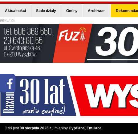
Aktualności
Stałe działy
Gminy
Archiwum
Rekomendac
REKLAMA
Dziś jest
08 sierpnia 2026 r.
, imieniny
Cypriana, Emiliana