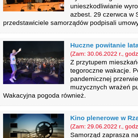
unieszkodliwianie wyr
azbest. 29 czerwca w 
przedstawiciele samorządów podpisali umowy
Huczne powitanie lat
(Zam: 30.06.2022 r., godz
Z przytupem mieszkańc
tegoroczne wakacje. P
pandemicznej przerwie
muzycznych wrażeń pub
Wakacyjna pogoda również.
Kino plenerowe w Rz
(Zam: 29.06.2022 r., godz
Samorząd zaprasza na