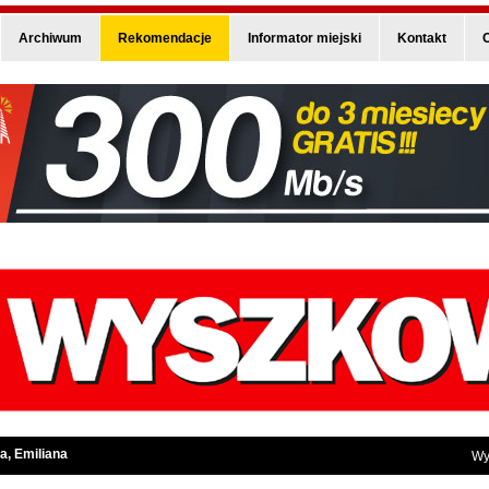
Archiwum
Rekomendacje
Informator miejski
Kontakt
O
a, Emiliana
Wy