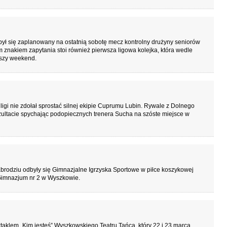
ł się zaplanowany na ostatnią sobotę mecz kontrolny drużyny seniorów
znakiem zapytania stoi również pierwsza ligowa kolejka, która wedle
ższy weekend.
igi nie zdołał sprostać silnej ekipie Cuprumu Lubin. Rywale z Dolnego
zultacie spychając podopiecznych trenera Sucha na szóste miejsce w
brodziu odbyły się Gimnazjalne Igrzyska Sportowe w piłce koszykowej
Gimnazjum nr 2 w Wyszkowie.
taklem „Kim jesteś” Wyszkowskiego Teatru Tańca, który 22 i 23 marca