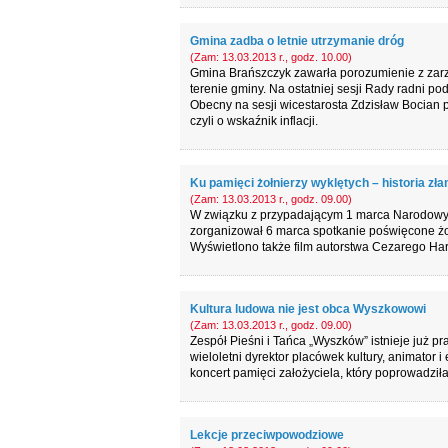
Gmina zadba o letnie utrzymanie dróg
(Zam: 13.03.2013 r., godz. 10.00)
Gmina Brańszczyk zawarła porozumienie z zar
terenie gminy. Na ostatniej sesji Rady radni po
Obecny na sesji wicestarosta Zdzisław Bocian p
czyli o wskaźnik inflacji.
Ku pamięci żołnierzy wyklętych – historia z
(Zam: 13.03.2013 r., godz. 09.00)
W związku z przypadającym 1 marca Narodowym
zorganizował 6 marca spotkanie poświęcone ż
Wyświetlono także film autorstwa Cezarego Har
Kultura ludowa nie jest obca Wyszkowowi
(Zam: 13.03.2013 r., godz. 09.00)
Zespół Pieśni i Tańca „Wyszków” istnieje już pr
wieloletni dyrektor placówek kultury, animator 
koncert pamięci założyciela, który poprowadził
Lekcje przeciwpowodziowe