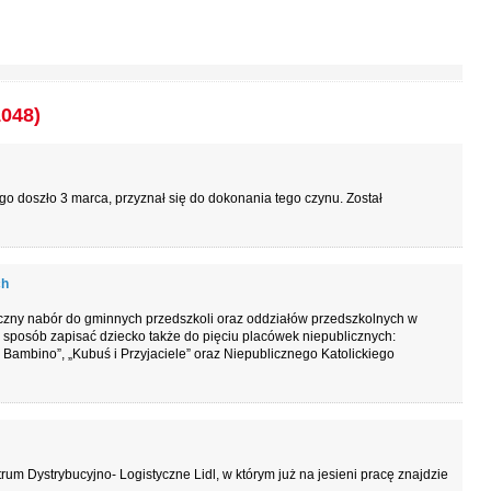
1048)
o doszło 3 marca, przyznał się do dokonania tego czynu. Został
ch
iczny nabór do gminnych przedszkoli oraz oddziałów przedszkolnych w
sposób zapisać dziecko także do pięciu placówek niepublicznych:
 Bambino”, „Kubuś i Przyjaciele” oraz Niepublicznego Katolickiego
m Dystrybucyjno- Logistyczne Lidl, w którym już na jesieni pracę znajdzie