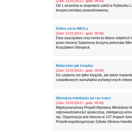
(Zam: 13.03.2013 r., godz. 09.00)
Od 1 września w zespołach szkół w Rybienku L
bezpieczeństwu powodziowemu.
Dobra seria WKS-u
(Zam: 13.03.2013 r., godz. 09.00)
Dwa zwycięstwa oraz remis to bilans ostatnic
przez trenera Salamona drużyna pokonała Wkr
Kryształem Glinojeck.
Malarstwo jak książka
(Zam: 13.03.2013 r., godz. 09.00)
Do czytania nie tylko książek, ale także malars
czwartkowych warsztatów poświęconych interpret
Wymiana młodzieży po raz trzeci
(Zam: 13.03.2013 r., godz. 09.00)
Międzynarodowy Projekt Wymiany Młodzieży AIE
odpowiedzialności społecznej, inteligencji em
się. Organizacja jest obecna w 107 krajach świa
Projekt współorganizuje Szkoła Główna Handlowa