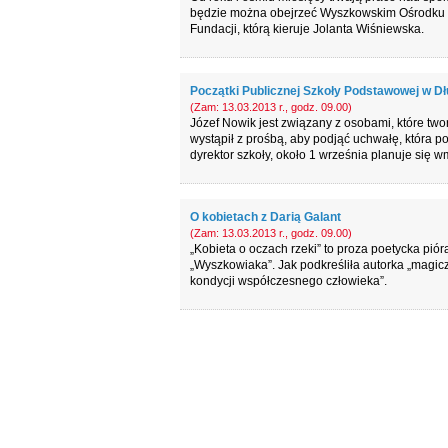
będzie można obejrzeć Wyszkowskim Ośrodku Ku
Fundacji, którą kieruje Jolanta Wiśniewska.
Początki Publicznej Szkoły Podstawowej w Dł
(Zam: 13.03.2013 r., godz. 09.00)
Józef Nowik jest związany z osobami, które two
wystąpił z prośbą, aby podjąć uchwałę, która 
dyrektor szkoły, około 1 września planuje się 
O kobietach z Darią Galant
(Zam: 13.03.2013 r., godz. 09.00)
„Kobieta o oczach rzeki” to proza poetycka pió
„Wyszkowiaka”. Jak podkreśliła autorka „magic
kondycji współczesnego człowieka”.