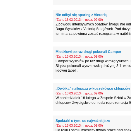
Nie odbył się sparing z Victorią
(Zam: 13.03.2013 r., godz. 09.00)
Z powodu intensywnych opadów śniegu nie odby
Bugu Wyszków z Victorią Sulejówek. Pod dużym 
terminarza powinna zostać rozegrana w najbli
Miedziowi po raz drugi pokonali Camper
(Zam: 13.03.2013 r., godz. 09.00)
Camper Wyszków po raz drugi w rozgrywkach I l
Śląska pokonali wyszkowską drużynę 3:1, w re
ligowej tabeli.
,,Dwójka” najlepsza w koszykówce chłopców
(Zam: 13.03.2013 r., godz. 09.00)
W poniedziałek 18 lutego w Zespole Szkół w Za
chłopców. Zwycięstwo odniosła reprezentacja 
Spektakl o tym, co najważniejsze
(Zam: 13.03.2013 r., godz. 09.00)
Od roku i ośmiu miesięcy trwają prace nad spek