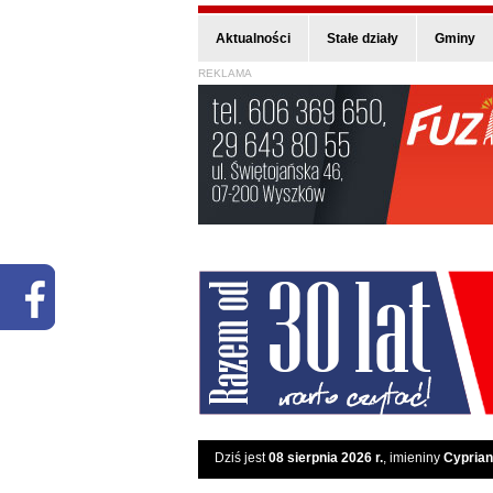
Aktualności
Stałe działy
Gminy
REKLAMA
Dziś jest
08 sierpnia 2026 r.
, imieniny
Cyprian