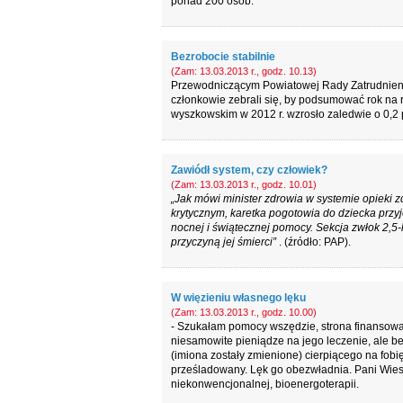
ponad 200 osób.
Bezrobocie stabilnie
(Zam: 13.03.2013 r., godz. 10.13)
Przewodniczącym Powiatowej Rady Zatrudnienia 
członkowie zebrali się, by podsumować rok na r
wyszkowskim w 2012 r. wzrosło zaledwie o 0,2 
Zawiódł system, czy człowiek?
(Zam: 13.03.2013 r., godz. 10.01)
„Jak mówi minister zdrowia w systemie opieki zd
krytycznym, karetka pogotowia do dziecka przy
nocnej i świątecznej pomocy. Sekcja zwłok 2,5-l
przyczyną jej śmierci”
. (źródło: PAP).
W więzieniu własnego lęku
(Zam: 13.03.2013 r., godz. 10.00)
- Szukałam pomocy wszędzie, strona finansowa 
niesamowite pieniądze na jego leczenie, ale be
(imiona zostały zmienione) cierpiącego na fob
prześladowany. Lęk go obezwładnia. Pani Wie
niekonwencjonalnej, bioenergoterapii.