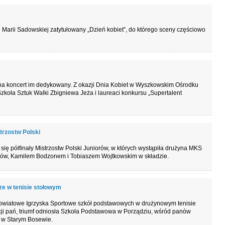
rii Marii Sadowskiej zatytułowany „Dzień kobiet”, do którego sceny częściowo
e na koncert im dedykowany. Z okazji Dnia Kobiet w Wyszkowskim Ośrodku
 Szkoła Sztuk Walki Zbigniewa Jeża i laureaci konkursu „Supertalent
trzostw Polski
się półfinały Mistrzostw Polski Juniorów, w których wystąpiła drużyna MKS
w, Kamilem Bodzonem i Tobiaszem Wojtkowskim w składzie.
ze w tenisie stołowym
Powiatowe Igrzyska Sportowe szkół podstawowych w drużynowym tenisie
cji pań, triumf odniosła Szkoła Podstawowa w Porządziu, wśród panów
j w Starym Bosewie.