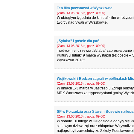
Ten film powstawał w Wyszkowie
(Zam: 13.03.2013 r., godz. 09.00)
W ubiegłym tygodniu do kin trafił film w reżyse
twórcy nagrywali w Wyszkowie.
„Sylaba” i goście dla pań
(Zam: 13.03.2013 r., godz. 09.00)
Tradycyjnie już rewia „Sylaba” zaprosiła pani
Kultury „Hutnik” 9 marca wystąpili też goście –
Wyszkowa 2013”.
Wojtkowski i Bodzon zagrali w półfinałach Mis
(Zam: 13.03.2013 r., godz. 09.00)
W dniach 1-3 marca w Jastrzebiu Zdroju odbyły 
MDK Warszawa ze stypendystami gminy Wyszkó
SP w Porządziu oraz Starym Bosewie najleps
(Zam: 13.03.2013 r., godz. 09.00)
W sobotę 16 lutego w Długosiodle odbyły się 
stołowym dziewcząt oraz chłopców. W rywaliza
najlepsi byli zawodnicy ze Szkoły Podstawowe