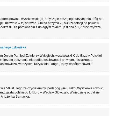
ządem powiatu wyszkowskiego, dotyczące bieżącego utrzymania dróg na
djęli uchwałę w tej sprawie. Gmina otrzyma 28 538 zł dotacji od powiatu.
odkreślił, że porównaniu z ubiegłym rokiem, jest ona o 2,7 proc. wyższa,
łamanego człowieka
 Dniem Pamięci Żołnierzy Wyklętych, wyszkowski Klub Gazety Polskiej
ołnierzom podziemia niepodległościowego i antykomunistycznego.
asimowicza, w reżyserii Krzysztofa Langa „Tajny współpracownik”.
awie 50 lat. Jego założycielem był pedagog wielu szkół Wyszkowa i okolic,
i entuzjasta polskiego folkloru – Wacław Główczyk. W niedzielę odbył się
a Andżelika Sarnacka.