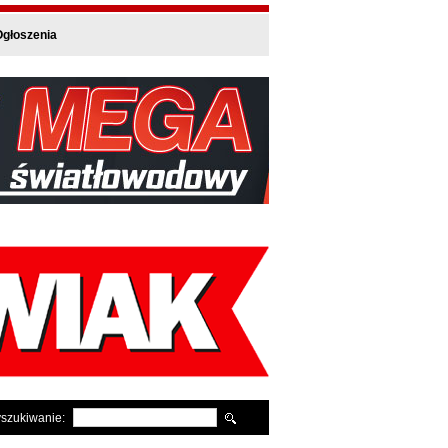
głoszenia
szukiwanie: