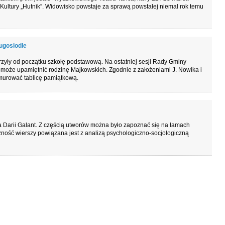
ltury „Hutnik”. Widowisko powstaje za sprawą powstałej niemal rok temu
ugosiodle
rzyły od początku szkołę podstawową. Na ostatniej sesji Rady Gminy
pomoże upamiętnić rodzinę Majkowskich. Zgodnie z założeniami J. Nowika i
wmurować tablicę pamiątkową.
ra Darii Galant. Z częścią utworów można było zapoznać się na łamach
zność wierszy powiązana jest z analizą psychologiczno-socjologiczną