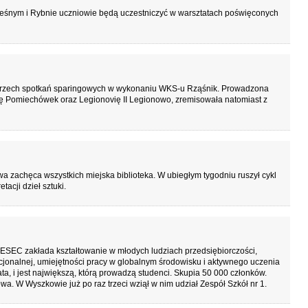
eśnym i Rybnie uczniowie będą uczestniczyć w warsztatach poświęconych
h trzech spotkań sparingowych w wykonaniu WKS-u Rząśnik. Prowadzona
ę Pomiechówek oraz Legionovię II Legionowo, zremisowała natomiast z
twa zachęca wszystkich miejska biblioteka. W ubiegłym tygodniu ruszył cykl
acji dzieł sztuki.
SEC zakłada kształtowanie w młodych ludziach przedsiębiorczości,
ocjonalnej, umiejętności pracy w globalnym środowisku i aktywnego uczenia
ta, i jest największą, którą prowadzą studenci. Skupia 50 000 członków.
. W Wyszkowie już po raz trzeci wziął w nim udział Zespół Szkół nr 1.