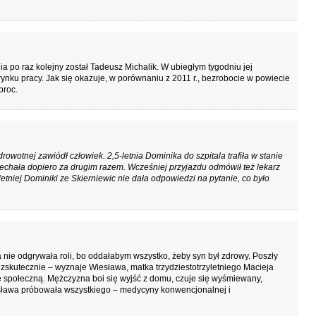
po raz kolejny został Tadeusz Michalik. W ubiegłym tygodniu jej
ynku pracy. Jak się okazuje, w porównaniu z 2011 r., bezrobocie w powiecie
proc.
rowotnej zawiódł człowiek. 2,5-letnia Dominika do szpitala trafiła w stanie
jechała dopiero za drugim razem. Wcześniej przyjazdu odmówił też lekarz
etniej Dominiki ze Skierniewic nie dała odpowiedzi na pytanie, co było
nie odgrywała roli, bo oddałabym wszystko, żeby syn był zdrowy. Poszły
zskutecznie – wyznaje Wiesława, matka trzydziestotrzyletniego Macieja
ię społeczną. Mężczyzna boi się wyjść z domu, czuje się wyśmiewany,
sława próbowała wszystkiego – medycyny konwencjonalnej i