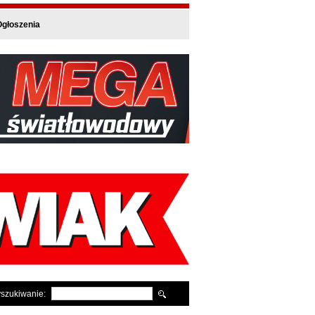
głoszenia
szukiwanie: