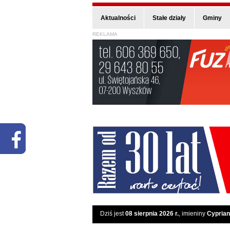
Aktualności
Stałe działy
Gminy
REKLAMA
Dziś jest
08 sierpnia 2026 r.
, imieniny
Cyprian