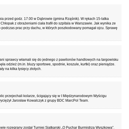
ia przed godz. 17.00 w Dąbrowie (gmina Rząśnik). W rękach 15-latka
hłopak z obrażeniami ciała trafił do szpitala w Warszawie. Jak wynika ze
ło podczas prac przy dachu, w których poszkodowany pomagał ojcu. Sprawę
i sprawcy włamali się do jednego z pawilonów handlowych na targowisku
a odzież (m.in. bluzy sportowe, spodnie, koszule, kurtki) oraz pieniądze.
y na kilka tysięcy złotych.
lic przejechali kolarze, ścigający się w I Międzynarodowym Wyścigu
wyciężył Jarosław Kowalczyk z grupy BDC MarcPol Team.
ie rozegrany został Turniej Siatkarski „O Puchar Burmistrza Wyszkowa”.