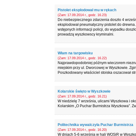
Pistolet eksplodował mu w rękach
(Zam: 17.09.2014 r., godz. 16.23)
Do niebezpiecznego zdarzenia doszło 4 wrześn
eksplodował pneumatyczny pistolet do drewna. C
wstępnych informacji policji, do wypadku dosz
prowadzą wyszkowscy kryminalni.
Włam na targowisku
(Zam: 17.09.2014 r., godz. 16.22)
Najprawdopodobniej późnym wieczorem nieznan
miejskim przy ul. Dworcowej w Wyszkowie. Zginęł
Poszkodowany właściciel stoiska oszacował strat
Kolarskie święto w Wyszkowie
(Zam: 17.09.2014 r., godz. 16.21)
W niedzielę 7 września, ulicami Wyszkowa i oko
Kolarskim „O Puchar Burmistrza Wyszkowa”. Z
Politechnika wywalczyła Puchar Burmistrza
(Zam: 17.09.2014 r., godz. 16.20)
W dniach 5-6 września w hali WOSiR w Wyszkow