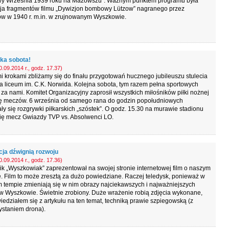
itwy Września 1939 roku na Mazowszu”. Ważnym punktem programu była
cja fragmentów filmu „Dywizjon bombowy Lützow” nagranego przez
w w 1940 r. m.in. w zrujnowanym Wyszkowie.
ska sobota!
.09.2014 r., godz. 17.37)
i krokami zbliżamy się do finału przygotowań hucznego jubileuszu stulecia
ia liceum im. C.K. Norwida. Kolejna sobota, tym razem pełna sportowych
 za nami. Komitet Organizacyjny zaprosił wszystkich miłośników piłki nożnej
ię meczów. 6 września od samego rana do godzin popołudniowych
y się rozgrywki piłkarskich „szóstek”. O godz. 15.30 na murawie stadionu
się mecz Gwiazdy TVP vs. Absolwenci LO.
ja dźwignią rozwoju
.09.2014 r., godz. 17.36)
k „Wyszkowiak” zaprezentował na swojej stronie internetowej film o naszym
. Film to może zresztą za dużo powiedziane. Raczej teledysk, ponieważ w
 tempie zmieniają się w nim obrazy najciekawszych i najważniejszych
w Wyszkowie. Świetnie zrobiony. Duże wrażenie robią zdjęcia wykonane,
iedziałem się z artykułu na ten temat, techniką prawie szpiegowską (z
ystaniem drona).