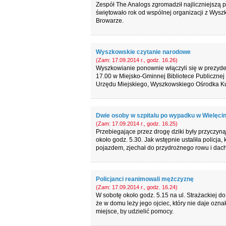
Zespół The Analogs zgromadził najliczniejszą 
świętowało rok od wspólnej organizacji z Wysz
Browarze.
Wyszkowskie czytanie narodowe
(Zam: 17.09.2014 r., godz. 16.26)
Wyszkowianie ponownie włączyli się w prezyde
17.00 w Miejsko-Gminnej Bibliotece Publicznej 
Urzędu Miejskiego, Wyszkowskiego Ośrodka Kultur
Dwie osoby w szpitalu po wypadku w Wielęcin
(Zam: 17.09.2014 r., godz. 16.25)
Przebiegające przez drogę dziki były przyczyn
około godz. 5.30. Jak wstępnie ustaliła policja
pojazdem, zjechał do przydrożnego rowu i dac
Policjanci reanimowali mężczyznę
(Zam: 17.09.2014 r., godz. 16.24)
W sobotę około godz. 5.15 na ul. Strażackiej 
że w domu leży jego ojciec, który nie daje ozna
miejsce, by udzielić pomocy.