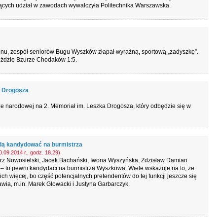
rących udział w zawodach wywalczyła Politechnika Warszawska.
nu, zespół seniorów Bugu Wyszków złapał wyraźną, sportową „zadyszkę”.
jeździe Bzurze Chodaków 1:5.
a Drogosza
e narodowej na 2. Memoriał im. Leszka Drogosza, który odbędzie się w
dą kandydować na burmistrza
.09.2014 r., godz. 18.29)
rz Nowosielski, Jacek Bachański, Iwona Wyszyńska, Zdzisław Damian
– to pewni kandydaci na burmistrza Wyszkowa. Wiele wskazuje na to, że
ich więcej, bo część potencjalnych pretendentów do tej funkcji jeszcze się
wia, m.in. Marek Głowacki i Justyna Garbarczyk.