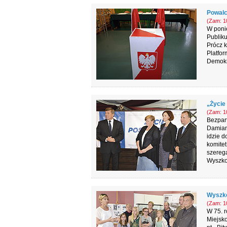
Powalc
(Zam: 10
W ponie
Publiku
Prócz k
Platfor
Demokr
„Życie
(Zam: 10
Bezpar
Damian
idzie d
komitet
szereg
Wyszko
Wyszkó
(Zam: 10
W 75. r
Miejsko