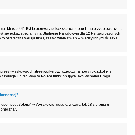
lmu „Miasto 44”. Był to pierwszy pokaz skończonego filmu przygotowany dla
odbył się pokaz specjalny na Stadionie Narodowym dla 12 tys. zaproszonych
 to ostateczna wersja filmu, zaszło wiele zmian – między innymi ścieżka
 przez wyszkowskich streetworkerów, rozpoczyna nowy rok szkolny z
fundacja United Way, w Polsce funkcjonująca jako Wspólna Droga.
Słonecznej”
pomocy „Soteria” w Wyszkowie, gościła w czwartek 28 sierpnia u
łoneczna”.