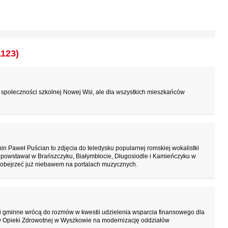
1123)
a społeczności szkolnej Nowej Wsi, ale dla wszystkich mieszkańców
nin Paweł Puścian to zdjęcia do teledysku popularnej romskiej wokalistki
p powstawał w Brańszczyku, Białymbłocie, Długosiodle i Kamieńczyku w
 obejrzeć już niebawem na portalach muzycznych.
i gminne wrócą do rozmów w kwestii udzielenia wsparcia finansowego dla
 Opieki Zdrowotnej w Wyszkowie na modernizację oddziałów