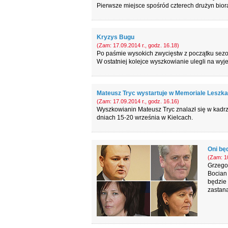
Pierwsze miejsce spośród czterech drużyn bio
Kryzys Bugu
(Zam: 17.09.2014 r., godz. 16.18)
Po paśmie wysokich zwycięstw z początku sezo
W ostatniej kolejce wyszkowianie ulegli na wy
Mateusz Tryc wystartuje w Memoriale Leszk
(Zam: 17.09.2014 r., godz. 16.16)
Wyszkowianin Mateusz Tryc znalazł się w kadrz
dniach 15-20 września w Kielcach.
Oni bę
(Zam: 10
Grzego
Bocian 
będzie 
zastana