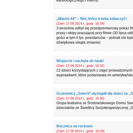
kardiologicznego i interny.
„Miasto 44” – film, który trzeba zobaczyć!
(Zam: 17.09.2014 r., godz. 16.34)
3 września odbył się przedpremierowy pokaz fi
prasy i ekipy pracującej przy filmie (30 lipca 
gości w tym 4 tys. powstańców – jednak nie była
dźwiękowa uległa zmianie).
Wsparcie i zachęta do nauki
(Zam: 17.09.2014 r., godz. 16.32)
22 dzieci korzystających z zajęć prowadzonych
wyprawkami, które podarowała im amerykańska 
Uczestnicy „Soterii” wystąpili dla dzieci ze „
(Zam: 17.09.2014 r., godz. 16.30)
Grupa teatralna ze Środowiskowego Domu Samo
dzieciaków ze Świetlicy Socjoterapeutycznej „S
Rocznica na rockowo
(Zam: 17.09.2014 r., godz. 16.28)