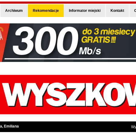
Archiwum
Rekomendacje
Informator miejski
Kontakt
O
a, Emiliana
Wy