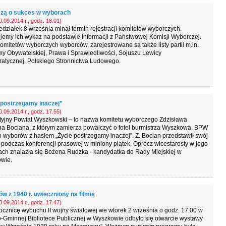
zą o sukces w wyborach
.09.2014 r., godz. 18.01)
działek 8 września minął termin rejestracji komitetów wyborczych.
jemy ich wykaz na podstawie informacji z Państwowej Komisji Wyborczej.
omitetów wyborczych wyborców, zarejestrowane są także listy partii m.in.
my Obywatelskiej, Prawa i Sprawiedliwości, Sojuszu Lewicy
atycznej, Polskiego Stronnictwa Ludowego.
 postrzegamy inaczej”
.09.2014 r., godz. 17.55)
tyjny Powiat Wyszkowski – to nazwa komitetu wyborczego Zdzisława
a Bociana, z którym zamierza powalczyć o fotel burmistrza Wyszkowa. BPW
o wyborów z hasłem „Życie postrzegamy inaczej”. Z. Bocian przedstawił swój
 podczas konferencji prasowej w miniony piątek. Oprócz wicestarosty w jego
ach znalazła się Bożena Rudzka - kandydatka do Rady Miejskiej w
wie.
w z 1940 r. uwieczniony na filmie
.09.2014 r., godz. 17.47)
ocznicę wybuchu II wojny światowej we wtorek 2 września o godz. 17.00 w
-Gminnej Bibliotece Publicznej w Wyszkowie odbyło się otwarcie wystawy