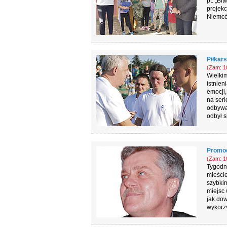
pt. „B
projek
Niemcó
Piłkar
(Zam: 10
Wielkim
istnien
emocji,
na ser
odbywał
odbył 
Promoc
(Zam: 10
Tygodni
mieście
szybkim
miejsc 
jak dow
wykorz