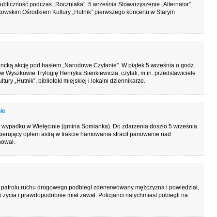
publiczność podczas „Roczniaka”. 5 września Stowarzyszenie „Alternator”
kowskim Ośrodkiem Kultury „Hutnik” pierwszego koncertu w Starym
ncką akcję pod hasłem „Narodowe Czytanie”. W piątek 5 września o godz.
w Wyszkowie Trylogię Henryka Sienkiewicza, czytali, m.in. przedstawiciele
y „Hutnik”, biblioteki miejskiej i lokalni dziennikarze.
ie
ą wypadku w Wielęcinie (gmina Somianka). Do zdarzenia doszło 5 września
, kierujący oplem astrą w trakcie hamowania stracił panowanie nad
hował.
do patrolu ruchu drogowego podbiegł zdenerwowany mężczyzna i powiedział,
k życia i prawdopodobnie miał zawał. Policjanci natychmiast pobiegli na